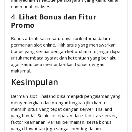
dan mudah diakses.
4.
Lihat Bonus dan Fitur
Promo
Bonus adalah salah satu daya tarik utama dalam
permainan slot online. Pilih situs yang menawarkan
bonus yang sesuai dengan kebutuhanmu. Jangan lupa
untuk membaca syarat dan ketentuan yang berlaku,
agar kamu bisa memanfaatkan bonus dengan
maksimal.
Kesimpulan
Bermain slot Thailand bisa menjadi pengalaman yang
menyenangkan dan menguntungkan jika kamu
memilih situs yang tepat dengan server Thailand
yang handal. Selain kecepatan dan stabilitas server,
faktor keamanan, variasi permainan, serta bonus
yang ditawarkan juga sangat penting dalam