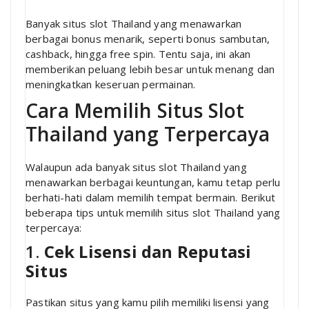
Banyak situs slot Thailand yang menawarkan
berbagai bonus menarik, seperti bonus sambutan,
cashback, hingga free spin. Tentu saja, ini akan
memberikan peluang lebih besar untuk menang dan
meningkatkan keseruan permainan.
Cara Memilih Situs Slot
Thailand yang Terpercaya
Walaupun ada banyak situs slot Thailand yang
menawarkan berbagai keuntungan, kamu tetap perlu
berhati-hati dalam memilih tempat bermain. Berikut
beberapa tips untuk memilih situs slot Thailand yang
terpercaya:
1.
Cek Lisensi dan Reputasi
Situs
Pastikan situs yang kamu pilih memiliki lisensi yang