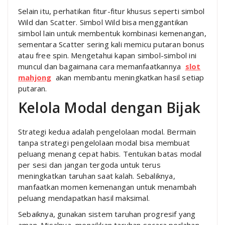
Selain itu, perhatikan fitur-fitur khusus seperti simbol
Wild dan Scatter. Simbol Wild bisa menggantikan
simbol lain untuk membentuk kombinasi kemenangan,
sementara Scatter sering kali memicu putaran bonus
atau free spin. Mengetahui kapan simbol-simbol ini
muncul dan bagaimana cara memanfaatkannya
slot
mahjong
akan membantu meningkatkan hasil setiap
putaran.
Kelola Modal dengan Bijak
Strategi kedua adalah pengelolaan modal. Bermain
tanpa strategi pengelolaan modal bisa membuat
peluang menang cepat habis. Tentukan batas modal
per sesi dan jangan tergoda untuk terus
meningkatkan taruhan saat kalah. Sebaliknya,
manfaatkan momen kemenangan untuk menambah
peluang mendapatkan hasil maksimal.
Sebaiknya, gunakan sistem taruhan progresif yang
aman. Misalnya, menaikkan taruhan secara perlahan