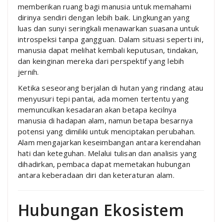
memberikan ruang bagi manusia untuk memahami
dirinya sendiri dengan lebih baik. Lingkungan yang
luas dan sunyi seringkali menawarkan suasana untuk
introspeksi tanpa gangguan. Dalam situasi seperti ini,
manusia dapat melihat kembali keputusan, tindakan,
dan keinginan mereka dari perspektif yang lebih
jernih.
Ketika seseorang berjalan di hutan yang rindang atau
menyusuri tepi pantai, ada momen tertentu yang
memunculkan kesadaran akan betapa kecilnya
manusia di hadapan alam, namun betapa besarnya
potensi yang dimiliki untuk menciptakan perubahan.
Alam mengajarkan keseimbangan antara kerendahan
hati dan keteguhan. Melalui tulisan dan analisis yang
dihadirkan, pembaca dapat memetakan hubungan
antara keberadaan diri dan keteraturan alam.
Hubungan Ekosistem