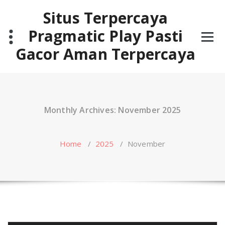
Skip
Situs Terpercaya
to
content
Pragmatic Play Pasti
Gacor Aman Terpercaya
Monthly Archives: November 2025
Home
/
2025
/
November