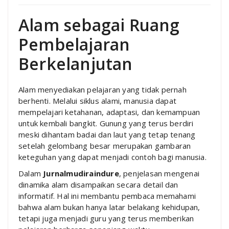
Alam sebagai Ruang
Pembelajaran
Berkelanjutan
Alam menyediakan pelajaran yang tidak pernah
berhenti. Melalui siklus alami, manusia dapat
mempelajari ketahanan, adaptasi, dan kemampuan
untuk kembali bangkit. Gunung yang terus berdiri
meski dihantam badai dan laut yang tetap tenang
setelah gelombang besar merupakan gambaran
keteguhan yang dapat menjadi contoh bagi manusia.
Dalam
Jurnalmudiraindure
, penjelasan mengenai
dinamika alam disampaikan secara detail dan
informatif. Hal ini membantu pembaca memahami
bahwa alam bukan hanya latar belakang kehidupan,
tetapi juga menjadi guru yang terus memberikan