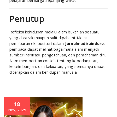
pelajaran berharga sepanjang waktu.
Penutup
Refleksi kehidupan melalui alam bukanlah sesuatu
yang abstrak maupun sulit dipahami. Melalui
penjabaran ekspositori dalam
Jurnalmudiraindure
,
pembaca dapat melihat bagaimana alam menjadi
sumber inspirasi, pengetahuan, dan pemahaman diri.
Alam memberikan contoh tentang keberlanjutan,
keseimbangan, dan kekuatan, yang semuanya dapat
diterapkan dalam kehidupan manusia.
18
Nov, 2025