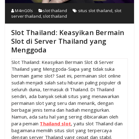
M4inG0ls
slot thailand
situs slot thailand
,
slot
server thailand
,
slot thailand
Slot Thailand: Keasyikan Bermain
Slot di Server Thailand yang
Menggoda
Slot Thailand: Keasyikan Bermain Slot di Server
Thailand yang Menggoda-Siapa yang tidak suka
bermain game slot? Saat ini, permainan slot online
sudah menjadi salah satu hiburan paling populer di
seluruh dunia, termasuk di Thailand. Di Thailand
sendiri, ada banyak sekali situs yang menawarkan
permainan slot yang seru dan menarik, dengan
berbagai jenis tema dan hadiah menggiurkan.
Namun, ada satu hal yang sering dibicarakan oleh
para pemain
Thailand slot
, yaitu slot Thailand dan
bagaimana memilih situs slot yang terpercaya
dengan server Thailand yang cepat dan stabil.