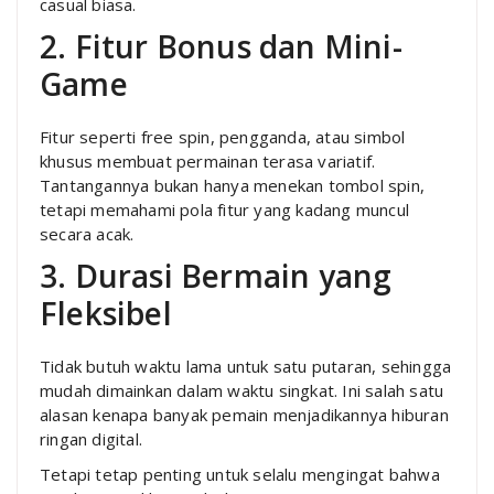
casual biasa.
2. Fitur Bonus dan Mini-
Game
Fitur seperti free spin, pengganda, atau simbol
khusus membuat permainan terasa variatif.
Tantangannya bukan hanya menekan tombol spin,
tetapi memahami pola fitur yang kadang muncul
secara acak.
3. Durasi Bermain yang
Fleksibel
Tidak butuh waktu lama untuk satu putaran, sehingga
mudah dimainkan dalam waktu singkat. Ini salah satu
alasan kenapa banyak pemain menjadikannya hiburan
ringan digital.
Tetapi tetap penting untuk selalu mengingat bahwa