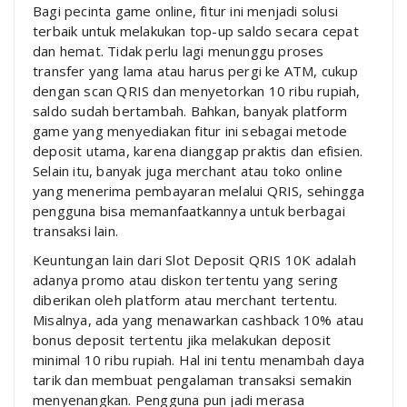
Bagi pecinta game online, fitur ini menjadi solusi
terbaik untuk melakukan top-up saldo secara cepat
dan hemat. Tidak perlu lagi menunggu proses
transfer yang lama atau harus pergi ke ATM, cukup
dengan scan QRIS dan menyetorkan 10 ribu rupiah,
saldo sudah bertambah. Bahkan, banyak platform
game yang menyediakan fitur ini sebagai metode
deposit utama, karena dianggap praktis dan efisien.
Selain itu, banyak juga merchant atau toko online
yang menerima pembayaran melalui QRIS, sehingga
pengguna bisa memanfaatkannya untuk berbagai
transaksi lain.
Keuntungan lain dari Slot Deposit QRIS 10K adalah
adanya promo atau diskon tertentu yang sering
diberikan oleh platform atau merchant tertentu.
Misalnya, ada yang menawarkan cashback 10% atau
bonus deposit tertentu jika melakukan deposit
minimal 10 ribu rupiah. Hal ini tentu menambah daya
tarik dan membuat pengalaman transaksi semakin
menyenangkan. Pengguna pun jadi merasa