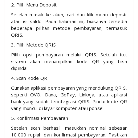
2. Pilih Menu Deposit
Setelah masuk ke akun, cari dan klik menu deposit
atau isi saldo. Pada halaman ini, biasanya tersedia
beberapa pilihan metode pembayaran, termasuk
QRIS.
3. Pilih Metode QRIS
Pilih opsi pembayaran melalui QRIS. Setelah itu,
sistem akan menampilkan kode QR yang bisa
dipindai.
4. Scan Kode QR
Gunakan aplikasi pembayaran yang mendukung QRIS,
seperti OVO, Dana, GoPay, LinkAja, atau aplikasi
bank yang sudah terintegrasi QRIS. Pindai kode QR
yang muncul di layar komputer atau ponsel.
5. Konfirmasi Pembayaran
Setelah scan berhasil, masukkan nominal sebesar
10.000 rupiah dan konfirmasi pembayaran. Pastikan