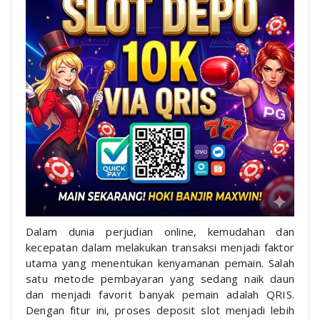
Dalam dunia perjudian online, kemudahan dan
kecepatan dalam melakukan transaksi menjadi faktor
utama yang menentukan kenyamanan pemain. Salah
satu metode pembayaran yang sedang naik daun
dan menjadi favorit banyak pemain adalah QRIS.
Dengan fitur ini, proses deposit slot menjadi lebih