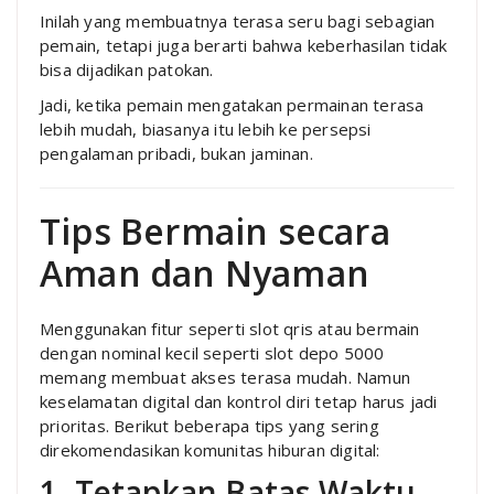
Inilah yang membuatnya terasa seru bagi sebagian
pemain, tetapi juga berarti bahwa keberhasilan tidak
bisa dijadikan patokan.
Jadi, ketika pemain mengatakan permainan terasa
lebih mudah, biasanya itu lebih ke persepsi
pengalaman pribadi, bukan jaminan.
Tips Bermain secara
Aman dan Nyaman
Menggunakan fitur seperti slot qris atau bermain
dengan nominal kecil seperti slot depo 5000
memang membuat akses terasa mudah. Namun
keselamatan digital dan kontrol diri tetap harus jadi
prioritas. Berikut beberapa tips yang sering
direkomendasikan komunitas hiburan digital:
1. Tetapkan Batas Waktu