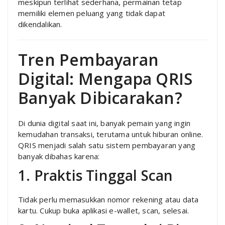
meskipun terlihat sederhana, permainan tetap
memiliki elemen peluang yang tidak dapat
dikendalikan.
Tren Pembayaran
Digital: Mengapa QRIS
Banyak Dibicarakan?
Di dunia digital saat ini, banyak pemain yang ingin
kemudahan transaksi, terutama untuk hiburan online.
QRIS menjadi salah satu sistem pembayaran yang
banyak dibahas karena:
1. Praktis Tinggal Scan
Tidak perlu memasukkan nomor rekening atau data
kartu. Cukup buka aplikasi e-wallet, scan, selesai.