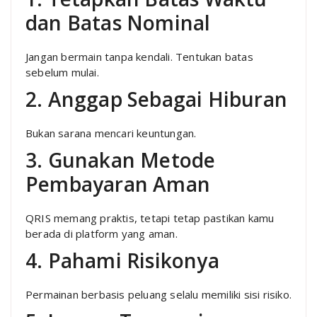
dan Batas Nominal
Jangan bermain tanpa kendali. Tentukan batas
sebelum mulai.
2. Anggap Sebagai Hiburan
Bukan sarana mencari keuntungan.
3. Gunakan Metode
Pembayaran Aman
QRIS memang praktis, tetapi tetap pastikan kamu
berada di platform yang aman.
4. Pahami Risikonya
Permainan berbasis peluang selalu memiliki sisi risiko.