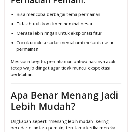
Perhatian Pemain:
Bisa mencoba berbagai tema permainan
Tidak butuh komitmen nominal besar
Merasa lebih ringan untuk eksplorasi fitur
Cocok untuk sekadar memahami mekanik dasar
permainan
Meskipun begitu, pemahaman bahwa hasilnya acak
tetap wajib diingat agar tidak muncul ekspektasi
berlebihan.
Apa Benar Menang Jadi
Lebih Mudah?
Ungkapan seperti “menang lebih mudah” sering
beredar di antara pemain, terutama ketika mereka