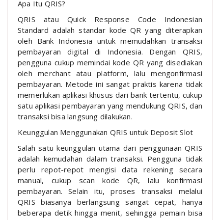
Apa Itu QRIS?
QRIS atau Quick Response Code Indonesian
Standard adalah standar kode QR yang diterapkan
oleh Bank Indonesia untuk memudahkan transaksi
pembayaran digital di Indonesia. Dengan QRIS,
pengguna cukup memindai kode QR yang disediakan
oleh merchant atau platform, lalu mengonfirmasi
pembayaran. Metode ini sangat praktis karena tidak
memerlukan aplikasi khusus dari bank tertentu, cukup
satu aplikasi pembayaran yang mendukung QRIS, dan
transaksi bisa langsung dilakukan.
Keunggulan Menggunakan QRIS untuk Deposit Slot
Salah satu keunggulan utama dari penggunaan QRIS
adalah kemudahan dalam transaksi. Pengguna tidak
perlu repot-repot mengisi data rekening secara
manual, cukup scan kode QR, lalu konfirmasi
pembayaran. Selain itu, proses transaksi melalui
QRIS biasanya berlangsung sangat cepat, hanya
beberapa detik hingga menit, sehingga pemain bisa