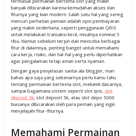
termasuk permainan bertema slot yang makin
banyak dibicarakan karena kemudahan akses dan
fiturnya yang kian modern. Salah satu hal yang sering
mencuri perhatian pemain adalah opsi pembayaran
yang makin sederhana, seperti penggunaan QRIS
untuk melakukan transaksi kecil, misalnya nominal 5
ribu. Namun sebelum terjun dan mencoba berbagai
fitur di dalamnya, penting banget untuk memahami
cara kerja, risiko, dan hal-hal yang perlu diperhatikan
agar pengalaman tetap aman serta nyaman.
Dengan gaya penjelasan santai ala blogger, mari
bahas apa saja yang sebenarnya perlu kamu tahu
tentang permainan bertema slot, mekanik dasarnya,
sampai bagaimana sistem seperti slot qris,
slot
deposit 5k
, slot deposit 5k, atau slot depo 5000
biasanya dibicarakan oleh para pemain yang ingin
menjelajahi fitur-fiturnya.
Memahami Permainan