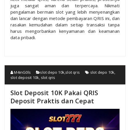
juga sangat aman dan terpercaya. Nikmati
pengalaman bermain slot yang lebih menyenangkan
dan lancar dengan metode pembayaran QRIS ini, dan
rasakan kemudahan dalam setiap transaksi tanpa
harus mengorbankan kenyamanan dan keamanan
data pribadi.
M4inG0ls
slot depo 10k
,
slot qris
slot depo 10k
,
slot deposit 10k
,
slot qris
Slot Deposit 10K Pakai QRIS
Deposit Praktis dan Cepat