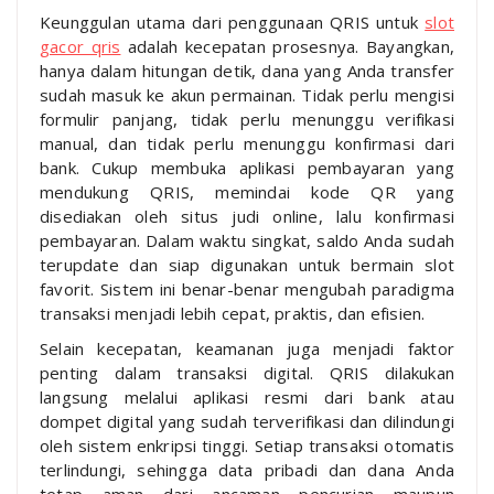
Keunggulan utama dari penggunaan QRIS untuk
slot
gacor qris
adalah kecepatan prosesnya. Bayangkan,
hanya dalam hitungan detik, dana yang Anda transfer
sudah masuk ke akun permainan. Tidak perlu mengisi
formulir panjang, tidak perlu menunggu verifikasi
manual, dan tidak perlu menunggu konfirmasi dari
bank. Cukup membuka aplikasi pembayaran yang
mendukung QRIS, memindai kode QR yang
disediakan oleh situs judi online, lalu konfirmasi
pembayaran. Dalam waktu singkat, saldo Anda sudah
terupdate dan siap digunakan untuk bermain slot
favorit. Sistem ini benar-benar mengubah paradigma
transaksi menjadi lebih cepat, praktis, dan efisien.
Selain kecepatan, keamanan juga menjadi faktor
penting dalam transaksi digital. QRIS dilakukan
langsung melalui aplikasi resmi dari bank atau
dompet digital yang sudah terverifikasi dan dilindungi
oleh sistem enkripsi tinggi. Setiap transaksi otomatis
terlindungi, sehingga data pribadi dan dana Anda
tetap aman dari ancaman pencurian maupun