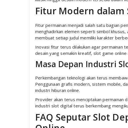
Fitur Modern dalam 
Fitur permainan menjadi salah satu bagian pe
menghadirkan elemen seperti simbol khusus, a
membuat setiap judul memiliki karakter berbe
Inovasi fitur terus dilakukan agar permainan
desain yang semakin kreatif, slot game onlin
Masa Depan Industri Sl
Perkembangan teknologi akan terus membawa 
Penggunaan grafis modern, sistem mobile, dan
industri hiburan online.
Provider akan terus menciptakan permainan d
industri slot digital terus berkembang mengiku
FAQ Seputar Slot De
Online