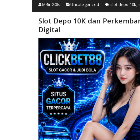
M4inG0ls
Uncategorized
slot depo 10k
,
Slot Depo 10K dan Perkemban
Digital