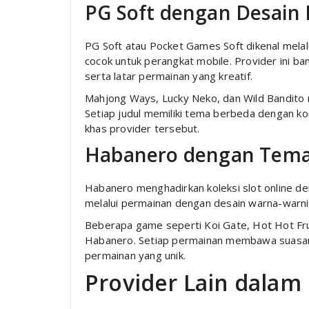
PG Soft dengan Desain 
PG Soft atau Pocket Games Soft dikenal melalu
cocok untuk perangkat mobile. Provider ini 
serta latar permainan yang kreatif.
Mahjong Ways, Lucky Neko, dan Wild Bandito 
Setiap judul memiliki tema berbeda dengan komb
khas provider tersebut.
Habanero dengan Tema
Habanero menghadirkan koleksi slot online de
melalui permainan dengan desain warna-warni
Beberapa game seperti Koi Gate, Hot Hot Fru
Habanero. Setiap permainan membawa suasana
permainan yang unik.
Provider Lain dalam