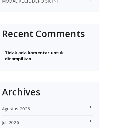
MODAL KECIL DEPO 5K INI
Recent Comments
Tidak ada komentar untuk
ditampilkan.
Archives
Agustus 2026
Juli 2026