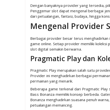
Dengan banyaknya provider yang tersedia, pi
Penggemar slot dapat mengenal berbagai jeni
dari petualangan, fantasi, budaya, hingga ko
Mengenal Provider S
Berbagai provider besar terus menghadirkan 
game online. Setiap provider memiliki koleks
slot digital semakin berwarna.
Pragmatic Play dan Ko
Pragmatic Play merupakan salah satu provider 
Provider ini menghadirkan berbagai permainan 
permainan yang menarik.
Beberapa game terkenal dari Pragmatic Play 
Bass Bonanza memiliki konsep berbeda. Gat
Bonanza menghadirkan suasana penuh warna
petualangan memancing.