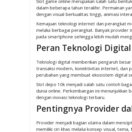
Slot game online merupakan salah satu bentu
dalam beberapa tahun terakhir. Permainan yan
dengan visual berkualitas tinggi, animasi inte
Kemajuan teknologi internet dan perangkat mo
melalui berbagai perangkat. Banyak provider
pada smartphone sehingga lebih mudah mengik
Peran Teknologi Digital
Teknologi digital memberikan pengaruh besar 
transaksi modern, konektivitas internet, dan
perubahan yang membuat ekosistem digital 
Slot depo 10k menjadi salah satu contoh baga
dunia online. Perkembangan ini menunjukkan ba
dengan inovasi teknologi terbaru.
Pentingnya Provider da
Provider menjadi bagian utama dalam mencipta
memiliki ciri khas melalui konsep visual, tem