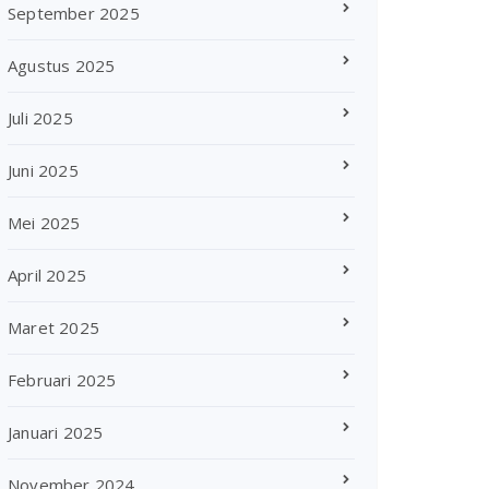
September 2025
Agustus 2025
Juli 2025
Juni 2025
Mei 2025
April 2025
Maret 2025
Februari 2025
Januari 2025
November 2024