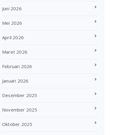
Juni 2026
Mei 2026
April 2026
Maret 2026
Februari 2026
Januari 2026
Desember 2025
November 2025
Oktober 2025