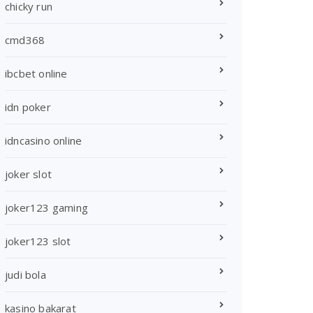
chicky run
cmd368
ibcbet online
idn poker
idncasino online
joker slot
joker123 gaming
joker123 slot
judi bola
kasino bakarat