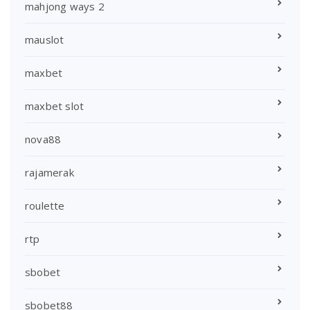
mahjong ways 2
mauslot
maxbet
maxbet slot
nova88
rajamerak
roulette
rtp
sbobet
sbobet88