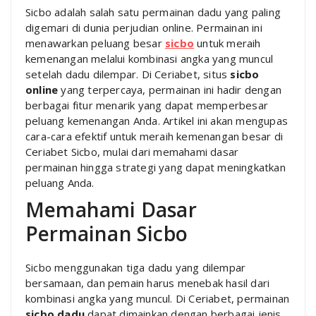
Sicbo adalah salah satu permainan dadu yang paling
digemari di dunia perjudian online. Permainan ini
menawarkan peluang besar
sicbo
untuk meraih
kemenangan melalui kombinasi angka yang muncul
setelah dadu dilempar. Di Ceriabet, situs
sicbo
online
yang terpercaya, permainan ini hadir dengan
berbagai fitur menarik yang dapat memperbesar
peluang kemenangan Anda. Artikel ini akan mengupas
cara-cara efektif untuk meraih kemenangan besar di
Ceriabet Sicbo, mulai dari memahami dasar
permainan hingga strategi yang dapat meningkatkan
peluang Anda.
Memahami Dasar
Permainan Sicbo
Sicbo menggunakan tiga dadu yang dilempar
bersamaan, dan pemain harus menebak hasil dari
kombinasi angka yang muncul. Di Ceriabet, permainan
sicbo dadu
dapat dimainkan dengan berbagai jenis