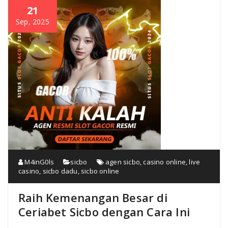
21
Sep, 2025
M4inG0ls
sicbo
agen sicbo
,
casino online
,
live
casino
,
sicbo dadu
,
sicbo online
Raih Kemenangan Besar di
Ceriabet Sicbo dengan Cara Ini