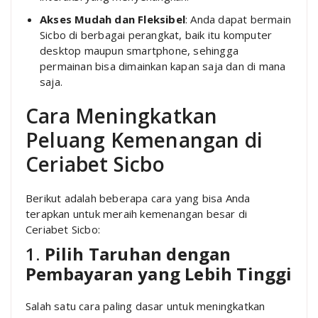
Akses Mudah dan Fleksibel
: Anda dapat bermain
Sicbo di berbagai perangkat, baik itu komputer
desktop maupun smartphone, sehingga
permainan bisa dimainkan kapan saja dan di mana
saja.
Cara Meningkatkan
Peluang Kemenangan di
Ceriabet Sicbo
Berikut adalah beberapa cara yang bisa Anda
terapkan untuk meraih kemenangan besar di
Ceriabet Sicbo:
1.
Pilih Taruhan dengan
Pembayaran yang Lebih Tinggi
Salah satu cara paling dasar untuk meningkatkan