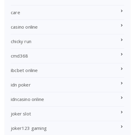
care
casino online
chicky run
cmd368
ibcbet online
idn poker
idncasino online
joker slot
joker123 gaming