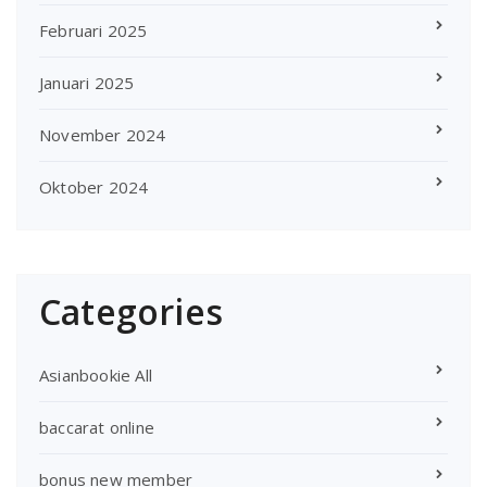
Februari 2025
Januari 2025
November 2024
Oktober 2024
Categories
Asianbookie All
baccarat online
bonus new member