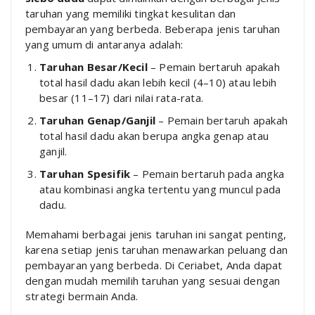
taruhan yang memiliki tingkat kesulitan dan
pembayaran yang berbeda. Beberapa jenis taruhan
yang umum di antaranya adalah:
Taruhan Besar/Kecil
– Pemain bertaruh apakah
total hasil dadu akan lebih kecil (4–10) atau lebih
besar (11–17) dari nilai rata-rata.
Taruhan Genap/Ganjil
– Pemain bertaruh apakah
total hasil dadu akan berupa angka genap atau
ganjil.
Taruhan Spesifik
– Pemain bertaruh pada angka
atau kombinasi angka tertentu yang muncul pada
dadu.
Memahami berbagai jenis taruhan ini sangat penting,
karena setiap jenis taruhan menawarkan peluang dan
pembayaran yang berbeda. Di Ceriabet, Anda dapat
dengan mudah memilih taruhan yang sesuai dengan
strategi bermain Anda.