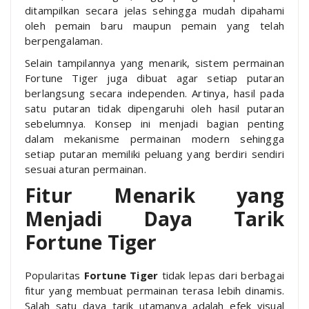
ditampilkan secara jelas sehingga mudah dipahami
oleh pemain baru maupun pemain yang telah
berpengalaman.
Selain tampilannya yang menarik, sistem permainan
Fortune Tiger juga dibuat agar setiap putaran
berlangsung secara independen. Artinya, hasil pada
satu putaran tidak dipengaruhi oleh hasil putaran
sebelumnya. Konsep ini menjadi bagian penting
dalam mekanisme permainan modern sehingga
setiap putaran memiliki peluang yang berdiri sendiri
sesuai aturan permainan.
Fitur Menarik yang
Menjadi Daya Tarik
Fortune Tiger
Popularitas
Fortune Tiger
tidak lepas dari berbagai
fitur yang membuat permainan terasa lebih dinamis.
Salah satu daya tarik utamanya adalah efek visual