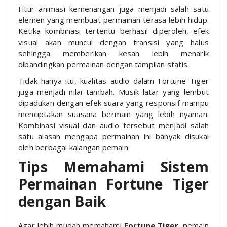
Fitur animasi kemenangan juga menjadi salah satu
elemen yang membuat permainan terasa lebih hidup.
Ketika kombinasi tertentu berhasil diperoleh, efek
visual akan muncul dengan transisi yang halus
sehingga memberikan kesan lebih menarik
dibandingkan permainan dengan tampilan statis.
Tidak hanya itu, kualitas audio dalam Fortune Tiger
juga menjadi nilai tambah. Musik latar yang lembut
dipadukan dengan efek suara yang responsif mampu
menciptakan suasana bermain yang lebih nyaman.
Kombinasi visual dan audio tersebut menjadi salah
satu alasan mengapa permainan ini banyak disukai
oleh berbagai kalangan pemain.
Tips Memahami Sistem
Permainan Fortune Tiger
dengan Baik
Agar lebih mudah memahami
Fortune Tiger
, pemain