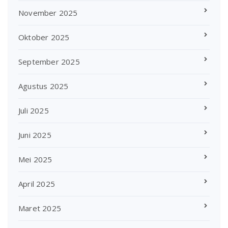
November 2025
Oktober 2025
September 2025
Agustus 2025
Juli 2025
Juni 2025
Mei 2025
April 2025
Maret 2025