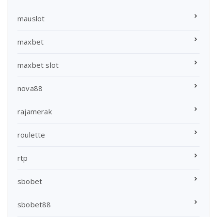
mauslot
maxbet
maxbet slot
nova88
rajamerak
roulette
rtp
sbobet
sbobet88