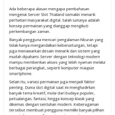
Ada beberapa alasan mengapa pembahasan
mengenai Server Slot Thailand semakin menarik
perhatian masyarakat digital. Salah satunya adalah
konsep permainan yang dianggap mengikuti
perkembangan zaman.
Banyak pengguna mencari pengalaman hiburan yang
tidak hanya mengandalkan keberuntungan, tetapi
juga menawarkan desain menarik dan sistem yang
mudah dipahami. Server dengan teknologi modern
mampu memberikan akses yang lebih nyaman melalui
berbagai perangkat, seperti komputer maupun
smartphone.
Selain itu, variasi permainan juga menjadi faktor
penting. Dunia slot digital saat ini menghadirkan
banyak tema kreatif, mulai dari budaya populer,
petualangan, fantasi, hingga konsep klasik yang
dikemas dengan sentuhan modern. Keberagaman
tersebut membuat pengguna memiliki banyak pilihan