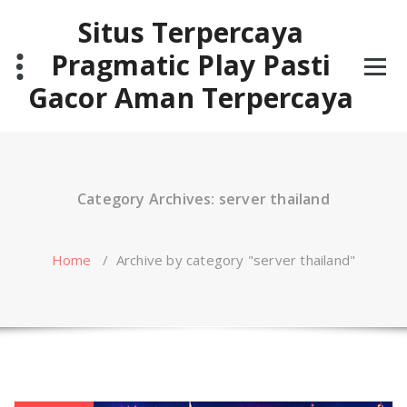
Skip
Situs Terpercaya
to
content
Pragmatic Play Pasti
Gacor Aman Terpercaya
Category Archives: server thailand
Home
/
Archive by category "server thailand"