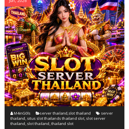
Jun, 2026
M4inG0ls
server thailand
,
slot thailand
server
thailand
,
situs slot thailands thailand slot
,
slot server
thailand
,
slot thailand
,
thailand slot