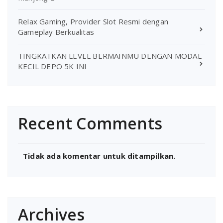
Relax Gaming, Provider Slot Resmi dengan
Gameplay Berkualitas
TINGKATKAN LEVEL BERMAINMU DENGAN MODAL
KECIL DEPO 5K INI
Recent Comments
Tidak ada komentar untuk ditampilkan.
Archives