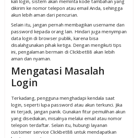
kali login, sistem akan meminta kode tambahan yang
dikirim ke nomor telepon atau email Anda, sehingga
akun lebih aman dari pencurian.
Selain itu, jangan pernah membagikan username dan
password kepada orang lain. Hindari juga menyimpan
data login di browser publik, karena bisa
disalahgunakan pihak ketiga. Dengan mengikuti tips
ini, pengalaman bermain di Clickbet88 akan lebih
aman dan nyaman.
Mengatasi Masalah
Login
Terkadang, pengguna menghadapi kendala saat
login, seperti lupa password atau akun terkunci. Jika
ini terjadi, jangan panik. Gunakan fitur pemulihan akun
yang disediakan, misalnya melalui email atau nomor
telepon terdaftar. Selain itu, hubungi layanan
customer service Clickbet88 untuk mendapatkan