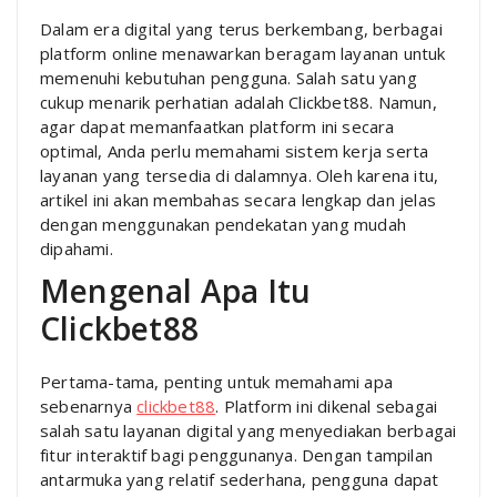
Dalam era digital yang terus berkembang, berbagai
platform online menawarkan beragam layanan untuk
memenuhi kebutuhan pengguna. Salah satu yang
cukup menarik perhatian adalah Clickbet88. Namun,
agar dapat memanfaatkan platform ini secara
optimal, Anda perlu memahami sistem kerja serta
layanan yang tersedia di dalamnya. Oleh karena itu,
artikel ini akan membahas secara lengkap dan jelas
dengan menggunakan pendekatan yang mudah
dipahami.
Mengenal Apa Itu
Clickbet88
Pertama-tama, penting untuk memahami apa
sebenarnya
clickbet88
. Platform ini dikenal sebagai
salah satu layanan digital yang menyediakan berbagai
fitur interaktif bagi penggunanya. Dengan tampilan
antarmuka yang relatif sederhana, pengguna dapat