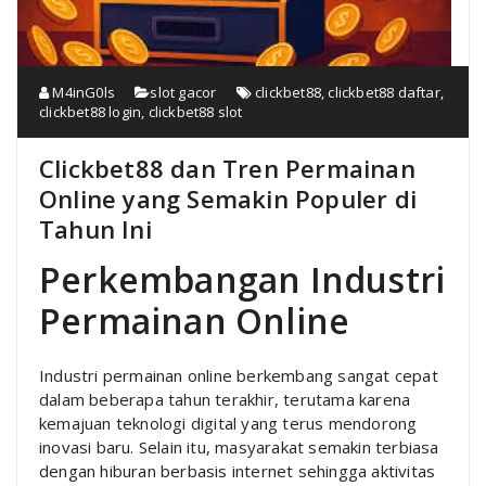
M4inG0ls
slot gacor
clickbet88
,
clickbet88 daftar
,
clickbet88 login
,
clickbet88 slot
Clickbet88 dan Tren Permainan
Online yang Semakin Populer di
Tahun Ini
Perkembangan Industri
Permainan Online
Industri permainan online berkembang sangat cepat
dalam beberapa tahun terakhir, terutama karena
kemajuan teknologi digital yang terus mendorong
inovasi baru. Selain itu, masyarakat semakin terbiasa
dengan hiburan berbasis internet sehingga aktivitas