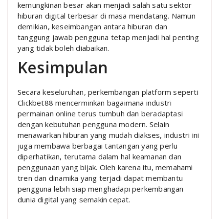
kemungkinan besar akan menjadi salah satu sektor
hiburan digital terbesar di masa mendatang. Namun
demikian, keseimbangan antara hiburan dan
tanggung jawab pengguna tetap menjadi hal penting
yang tidak boleh diabaikan.
Kesimpulan
Secara keseluruhan, perkembangan platform seperti
Clickbet88 mencerminkan bagaimana industri
permainan online terus tumbuh dan beradaptasi
dengan kebutuhan pengguna modern. Selain
menawarkan hiburan yang mudah diakses, industri ini
juga membawa berbagai tantangan yang perlu
diperhatikan, terutama dalam hal keamanan dan
penggunaan yang bijak. Oleh karena itu, memahami
tren dan dinamika yang terjadi dapat membantu
pengguna lebih siap menghadapi perkembangan
dunia digital yang semakin cepat.