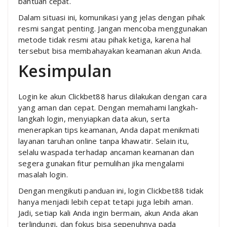
bantuan cepat.
Dalam situasi ini, komunikasi yang jelas dengan pihak
resmi sangat penting. Jangan mencoba menggunakan
metode tidak resmi atau pihak ketiga, karena hal
tersebut bisa membahayakan keamanan akun Anda.
Kesimpulan
Login ke akun Clickbet88 harus dilakukan dengan cara
yang aman dan cepat. Dengan memahami langkah-
langkah login, menyiapkan data akun, serta
menerapkan tips keamanan, Anda dapat menikmati
layanan taruhan online tanpa khawatir. Selain itu,
selalu waspada terhadap ancaman keamanan dan
segera gunakan fitur pemulihan jika mengalami
masalah login.
Dengan mengikuti panduan ini, login Clickbet88 tidak
hanya menjadi lebih cepat tetapi juga lebih aman.
Jadi, setiap kali Anda ingin bermain, akun Anda akan
terlindungi, dan fokus bisa sepenuhnya pada