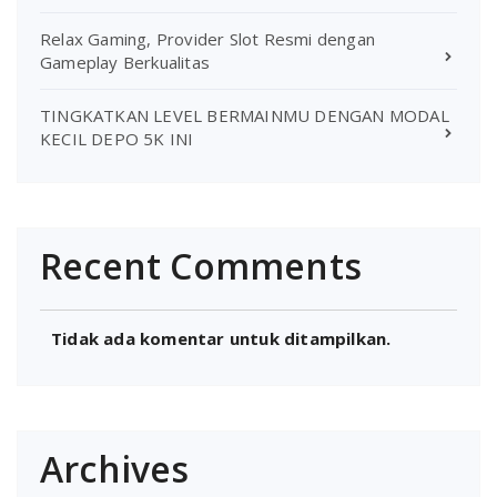
Relax Gaming, Provider Slot Resmi dengan
Gameplay Berkualitas
TINGKATKAN LEVEL BERMAINMU DENGAN MODAL
KECIL DEPO 5K INI
Recent Comments
Tidak ada komentar untuk ditampilkan.
Archives