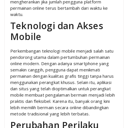
mengherankan jika jumlah pengguna platform
permainan online terus bertambah dari waktu ke
waktu.
Teknologi dan Akses
Mobile
Perkembangan teknologi mobile menjadi salah satu
pendorong utama dalam pertumbuhan permainan
online modern. Dengan adanya smartphone yang
semakin canggih, pengguna dapat menikmati
permainan dengan kualitas grafis tinggi tanpa harus
menggunakan perangkat khusus. Selain itu, aplikasi
dan situs yang telah dioptimalkan untuk perangkat
mobile membuat pengalaman bermain menjadi lebih
praktis dan fleksibel. Karena itu, banyak orang kini
lebih memilih bermain secara online dibandingkan
metode tradisional yang lebih terbatas.
Perubahan Perilaku