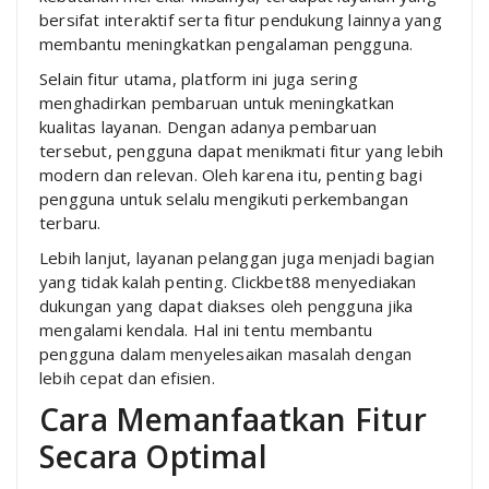
bersifat interaktif serta fitur pendukung lainnya yang
membantu meningkatkan pengalaman pengguna.
Selain fitur utama, platform ini juga sering
menghadirkan pembaruan untuk meningkatkan
kualitas layanan. Dengan adanya pembaruan
tersebut, pengguna dapat menikmati fitur yang lebih
modern dan relevan. Oleh karena itu, penting bagi
pengguna untuk selalu mengikuti perkembangan
terbaru.
Lebih lanjut, layanan pelanggan juga menjadi bagian
yang tidak kalah penting. Clickbet88 menyediakan
dukungan yang dapat diakses oleh pengguna jika
mengalami kendala. Hal ini tentu membantu
pengguna dalam menyelesaikan masalah dengan
lebih cepat dan efisien.
Cara Memanfaatkan Fitur
Secara Optimal