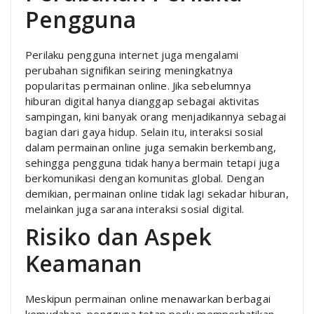
Pengguna
Perilaku pengguna internet juga mengalami
perubahan signifikan seiring meningkatnya
popularitas permainan online. Jika sebelumnya
hiburan digital hanya dianggap sebagai aktivitas
sampingan, kini banyak orang menjadikannya sebagai
bagian dari gaya hidup. Selain itu, interaksi sosial
dalam permainan online juga semakin berkembang,
sehingga pengguna tidak hanya bermain tetapi juga
berkomunikasi dengan komunitas global. Dengan
demikian, permainan online tidak lagi sekadar hiburan,
melainkan juga sarana interaksi sosial digital.
Risiko dan Aspek
Keamanan
Meskipun permainan online menawarkan berbagai
kemudahan, pengguna tetap perlu memperhatikan