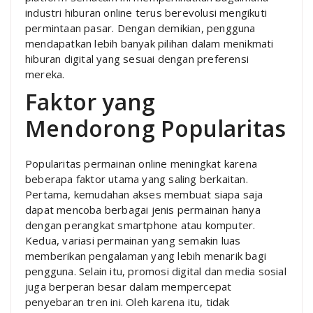
industri hiburan online terus berevolusi mengikuti
permintaan pasar. Dengan demikian, pengguna
mendapatkan lebih banyak pilihan dalam menikmati
hiburan digital yang sesuai dengan preferensi
mereka.
Faktor yang
Mendorong Popularitas
Popularitas permainan online meningkat karena
beberapa faktor utama yang saling berkaitan.
Pertama, kemudahan akses membuat siapa saja
dapat mencoba berbagai jenis permainan hanya
dengan perangkat smartphone atau komputer.
Kedua, variasi permainan yang semakin luas
memberikan pengalaman yang lebih menarik bagi
pengguna. Selain itu, promosi digital dan media sosial
juga berperan besar dalam mempercepat
penyebaran tren ini. Oleh karena itu, tidak