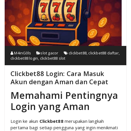
M4inG0ls
slot gacor
clickbet88
,
clickbet88 daftar
,
clickbet88 login
,
clickbet88 slot
Clickbet88 Login: Cara Masuk
Akun dengan Aman dan Cepat
Memahami Pentingnya
Login yang Aman
Login ke akun
Clickbet88
merupakan langkah
pertama bagi setiap pengguna yang ingin menikmati