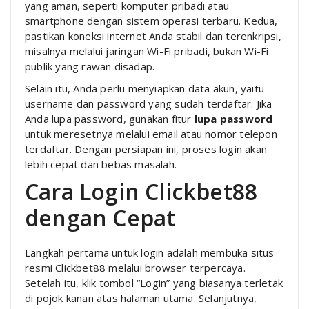
yang aman, seperti komputer pribadi atau
smartphone dengan sistem operasi terbaru. Kedua,
pastikan koneksi internet Anda stabil dan terenkripsi,
misalnya melalui jaringan Wi-Fi pribadi, bukan Wi-Fi
publik yang rawan disadap.
Selain itu, Anda perlu menyiapkan data akun, yaitu
username dan password yang sudah terdaftar. Jika
Anda lupa password, gunakan fitur
lupa password
untuk meresetnya melalui email atau nomor telepon
terdaftar. Dengan persiapan ini, proses login akan
lebih cepat dan bebas masalah.
Cara Login Clickbet88
dengan Cepat
Langkah pertama untuk login adalah membuka situs
resmi Clickbet88 melalui browser terpercaya.
Setelah itu, klik tombol “Login” yang biasanya terletak
di pojok kanan atas halaman utama. Selanjutnya,