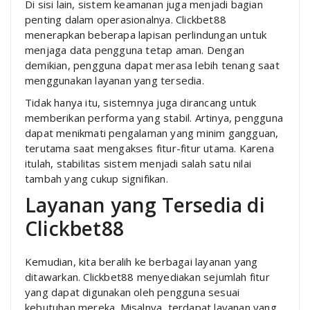
Di sisi lain, sistem keamanan juga menjadi bagian
penting dalam operasionalnya. Clickbet88
menerapkan beberapa lapisan perlindungan untuk
menjaga data pengguna tetap aman. Dengan
demikian, pengguna dapat merasa lebih tenang saat
menggunakan layanan yang tersedia.
Tidak hanya itu, sistemnya juga dirancang untuk
memberikan performa yang stabil. Artinya, pengguna
dapat menikmati pengalaman yang minim gangguan,
terutama saat mengakses fitur-fitur utama. Karena
itulah, stabilitas sistem menjadi salah satu nilai
tambah yang cukup signifikan.
Layanan yang Tersedia di
Clickbet88
Kemudian, kita beralih ke berbagai layanan yang
ditawarkan. Clickbet88 menyediakan sejumlah fitur
yang dapat digunakan oleh pengguna sesuai
kebutuhan mereka. Misalnya, terdapat layanan yang