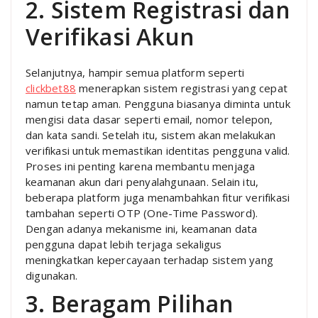
2. Sistem Registrasi dan
Verifikasi Akun
Selanjutnya, hampir semua platform seperti
clickbet88
menerapkan sistem registrasi yang cepat
namun tetap aman. Pengguna biasanya diminta untuk
mengisi data dasar seperti email, nomor telepon,
dan kata sandi. Setelah itu, sistem akan melakukan
verifikasi untuk memastikan identitas pengguna valid.
Proses ini penting karena membantu menjaga
keamanan akun dari penyalahgunaan. Selain itu,
beberapa platform juga menambahkan fitur verifikasi
tambahan seperti OTP (One-Time Password).
Dengan adanya mekanisme ini, keamanan data
pengguna dapat lebih terjaga sekaligus
meningkatkan kepercayaan terhadap sistem yang
digunakan.
3. Beragam Pilihan