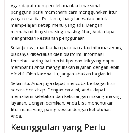
Agar dapat memperoleh manfaat maksimal,
pengguna perlu memahami cara menggunakan fitur
yang tersedia. Pertama, luangkan waktu untuk
mempelajari setiap menu yang ada. Dengan
memahami fungsi masing-masing fitur, Anda dapat
menghindari kesalahan penggunaan.
Selanjutnya, manfaatkan panduan atau informasi yang
biasanya disediakan oleh platform. Informasi
tersebut sering kali berisi tips dan trik yang dapat
membantu Anda menggunakan layanan dengan lebih
efektif. Oleh karena itu, jangan abaikan bagian ini.
Selain itu, Anda juga dapat mencoba berbagai fitur
secara bertahap. Dengan cara ini, Anda dapat
memahami kelebihan dan kekurangan masing-masing
layanan. Dengan demikian, Anda bisa menentukan
fitur mana yang paling sesuai dengan kebutuhan
Anda.
Keunggulan yang Perlu