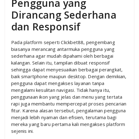
Pengguna yang
Dirancang Sederhana
dan Responsif
Pada platform seperti Clickbet88, pengembang
biasanya merancang antarmuka pengguna yang
sederhana agar mudah dipahami oleh berbagai
kalangan. Selain itu, tampilan dibuat responsif
sehingga dapat menyesuaikan berbagai perangkat,
baik smartphone maupun desktop. Dengan demikian,
pengguna dapat mengakses layanan tanpa
mengalami kesulitan navigasi. Tidak hanya itu,
penggunaan ikon yang jelas dan menu yang tertata
rapi juga membantu mempercepat proses pencarian
fitur. Karena alasan tersebut, pengalaman pengguna
menjadi lebih nyaman dan efisien, terutama bagi
mereka yang baru pertama kali mengakses platform
sejenis ini.