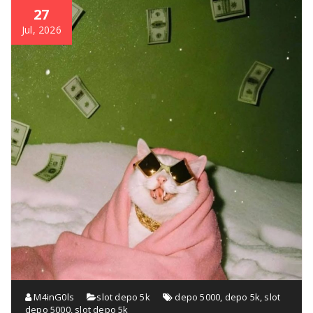
27
Jul, 2026
M4inG0ls
slot depo 5k
depo 5000
,
depo 5k
,
slot
depo 5000
,
slot depo 5k