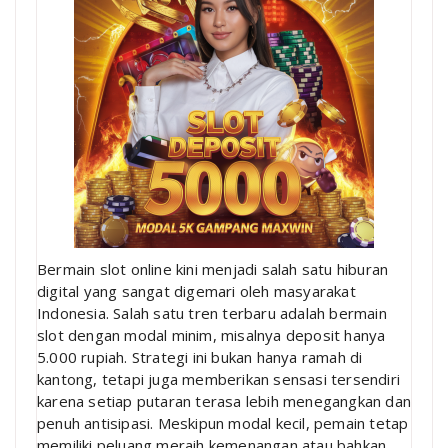
Bermain slot online kini menjadi salah satu hiburan
digital yang sangat digemari oleh masyarakat
Indonesia. Salah satu tren terbaru adalah bermain
slot dengan modal minim, misalnya deposit hanya
5.000 rupiah. Strategi ini bukan hanya ramah di
kantong, tetapi juga memberikan sensasi tersendiri
karena setiap putaran terasa lebih menegangkan dan
penuh antisipasi. Meskipun modal kecil, pemain tetap
memiliki peluang meraih kemenangan atau bahkan