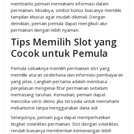
membantu pemain memahami informasi dalam
permainan. Misalnya, simbol bonus biasanya memiliki
tampilan khusus agar mudah dikenali. Dengan
demikian, pemain pemula dapat mengikuti alur
permainan dengan lebih nyaman.
Tips Memilih Slot yang
Cocok untuk Pemula
Pemula sebaiknya memilih permainan slot yang
memiliki aturan sederhana dan informasi pembayaran
yang jelas. Langkah pertama adalah membaca
penjelasan mengenai fitur permainan sebelum
memasang taruhan. Kemudian, pemain dapat
mencoba versi demo jika tersedia untuk memahami
mekanisme tanpa menggunakan dana asli.
Selanjutnya, pemain juga dapat memperhatikan
tingkat volatilitas permainan. Slot dengan volatilitas
rendah biasanya memberikan kemenangan lebih