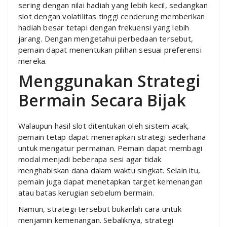
sering dengan nilai hadiah yang lebih kecil, sedangkan
slot dengan volatilitas tinggi cenderung memberikan
hadiah besar tetapi dengan frekuensi yang lebih
jarang. Dengan mengetahui perbedaan tersebut,
pemain dapat menentukan pilihan sesuai preferensi
mereka.
Menggunakan Strategi
Bermain Secara Bijak
Walaupun hasil slot ditentukan oleh sistem acak,
pemain tetap dapat menerapkan strategi sederhana
untuk mengatur permainan. Pemain dapat membagi
modal menjadi beberapa sesi agar tidak
menghabiskan dana dalam waktu singkat. Selain itu,
pemain juga dapat menetapkan target kemenangan
atau batas kerugian sebelum bermain.
Namun, strategi tersebut bukanlah cara untuk
menjamin kemenangan. Sebaliknya, strategi