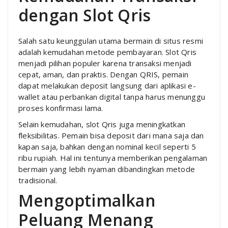
dengan Slot Qris
Salah satu keunggulan utama bermain di situs resmi
adalah kemudahan metode pembayaran. Slot Qris
menjadi pilihan populer karena transaksi menjadi
cepat, aman, dan praktis. Dengan QRIS, pemain
dapat melakukan deposit langsung dari aplikasi e-
wallet atau perbankan digital tanpa harus menunggu
proses konfirmasi lama.
Selain kemudahan, slot Qris juga meningkatkan
fleksibilitas. Pemain bisa deposit dari mana saja dan
kapan saja, bahkan dengan nominal kecil seperti 5
ribu rupiah. Hal ini tentunya memberikan pengalaman
bermain yang lebih nyaman dibandingkan metode
tradisional.
Mengoptimalkan
Peluang Menang