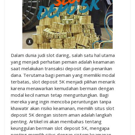
Dalam dunia judi slot daring, salah satu hal utama
yang menjadi perhatian pemain adalah keamanan
saat melakukan transaksi deposit dan penarikan
dana. Terutama bagi pemain yang memiliki modal
terbatas, slot deposit 5K menjadi pilihan menarik
karena menawarkan kemudahan bermain dengan
modal kecil namun tetap menguntungkan. Bagi
mereka yang ingin mencoba peruntungan tanpa
khawatir akan risiko keamanan, memilih situs slot
deposit 5K dengan sistem aman adalah langkah
penting. Artikel ini akan membahas tentang
keunggulan bermain slot deposit 5K, mengapa
penting memilih situs dengan sistem keamanan