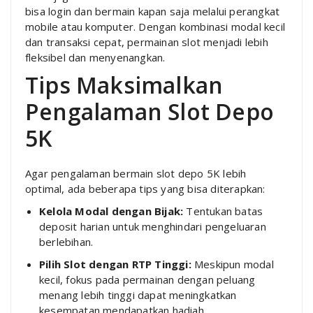
bisa login dan bermain kapan saja melalui perangkat
mobile atau komputer. Dengan kombinasi modal kecil
dan transaksi cepat, permainan slot menjadi lebih
fleksibel dan menyenangkan.
Tips Maksimalkan
Pengalaman Slot Depo
5K
Agar pengalaman bermain slot depo 5K lebih
optimal, ada beberapa tips yang bisa diterapkan:
Kelola Modal dengan Bijak:
Tentukan batas
deposit harian untuk menghindari pengeluaran
berlebihan.
Pilih Slot dengan RTP Tinggi:
Meskipun modal
kecil, fokus pada permainan dengan peluang
menang lebih tinggi dapat meningkatkan
kesempatan mendapatkan hadiah.