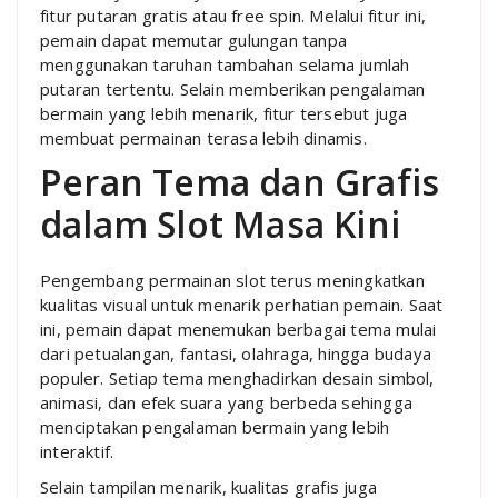
fitur putaran gratis atau free spin. Melalui fitur ini,
pemain dapat memutar gulungan tanpa
menggunakan taruhan tambahan selama jumlah
putaran tertentu. Selain memberikan pengalaman
bermain yang lebih menarik, fitur tersebut juga
membuat permainan terasa lebih dinamis.
Peran Tema dan Grafis
dalam Slot Masa Kini
Pengembang permainan slot terus meningkatkan
kualitas visual untuk menarik perhatian pemain. Saat
ini, pemain dapat menemukan berbagai tema mulai
dari petualangan, fantasi, olahraga, hingga budaya
populer. Setiap tema menghadirkan desain simbol,
animasi, dan efek suara yang berbeda sehingga
menciptakan pengalaman bermain yang lebih
interaktif.
Selain tampilan menarik, kualitas grafis juga