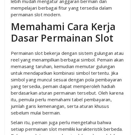
lebih mudah mengatur anggaran bermain dan
mempelajari berbagai fitur yang tersedia dalam
permainan slot modern.
Memahami Cara Kerja
Dasar Permainan Slot
Permainan slot bekerja dengan sistem gulungan atau
reel yang menampilkan berbagai simbol. Pemain akan
memasang taruhan, kemudian memutar gulungan
untuk mendapatkan kombinasi simbol tertentu. Jika
simbol yang muncul sesuai dengan pola pembayaran
yang tersedia, pemain dapat memperoleh hadiah
berdasarkan aturan permainan tersebut. Oleh karena
itu, pemula perlu memahami tabel pembayaran,
jumlah garis kemenangan, serta aturan khusus
sebelum mulai bermain.
Selain itu, pemain juga perlu mengetahui bahwa
setiap permainan slot memiliki karakteristik berbeda.