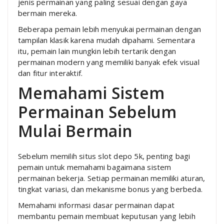
jenis permainan yang paling sesuai dengan gaya
bermain mereka.
Beberapa pemain lebih menyukai permainan dengan
tampilan klasik karena mudah dipahami. Sementara
itu, pemain lain mungkin lebih tertarik dengan
permainan modern yang memiliki banyak efek visual
dan fitur interaktif.
Memahami Sistem
Permainan Sebelum
Mulai Bermain
Sebelum memilih situs slot depo 5k, penting bagi
pemain untuk memahami bagaimana sistem
permainan bekerja. Setiap permainan memiliki aturan,
tingkat variasi, dan mekanisme bonus yang berbeda.
Memahami informasi dasar permainan dapat
membantu pemain membuat keputusan yang lebih