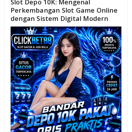
Slot Depo 10K: Mengenal
Perkembangan Slot Game Online
dengan Sistem Digital Modern