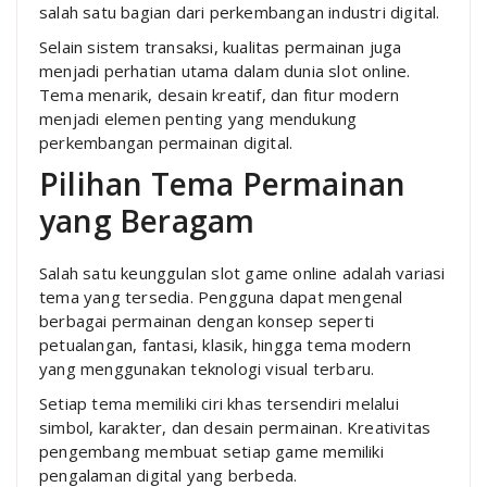
salah satu bagian dari perkembangan industri digital.
Selain sistem transaksi, kualitas permainan juga
menjadi perhatian utama dalam dunia slot online.
Tema menarik, desain kreatif, dan fitur modern
menjadi elemen penting yang mendukung
perkembangan permainan digital.
Pilihan Tema Permainan
yang Beragam
Salah satu keunggulan slot game online adalah variasi
tema yang tersedia. Pengguna dapat mengenal
berbagai permainan dengan konsep seperti
petualangan, fantasi, klasik, hingga tema modern
yang menggunakan teknologi visual terbaru.
Setiap tema memiliki ciri khas tersendiri melalui
simbol, karakter, dan desain permainan. Kreativitas
pengembang membuat setiap game memiliki
pengalaman digital yang berbeda.