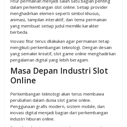
Fitur permainan menjadi salah satu bagian penting
dalam perkembangan slot online. Setiap provider
menghadirkan elemen seperti simbol khusus,
animasi, tampilan interaktif, dan tema permainan
yang membuat setiap judul memiliki karakter
berbeda.
Inovasi fitur terus dilakukan agar permainan tetap
mengikuti perkembangan teknologi. Dengan desain
yang semakin kreatif, slot game online menghadirkan
pengalaman digital yang lebih beragam.
Masa Depan Industri Slot
Online
Perkembangan teknologi akan terus membawa
perubahan dalam dunia slot game online.
Penggunaan grafis modern, sistem mobile, dan
inovasi digital menjadi bagian dari perkembangan
industri hiburan online.