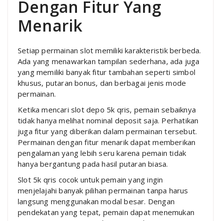
Dengan Fitur Yang
Menarik
Setiap permainan slot memiliki karakteristik berbeda.
Ada yang menawarkan tampilan sederhana, ada juga
yang memiliki banyak fitur tambahan seperti simbol
khusus, putaran bonus, dan berbagai jenis mode
permainan.
Ketika mencari slot depo 5k qris, pemain sebaiknya
tidak hanya melihat nominal deposit saja. Perhatikan
juga fitur yang diberikan dalam permainan tersebut.
Permainan dengan fitur menarik dapat memberikan
pengalaman yang lebih seru karena pemain tidak
hanya bergantung pada hasil putaran biasa.
Slot 5k qris cocok untuk pemain yang ingin
menjelajahi banyak pilihan permainan tanpa harus
langsung menggunakan modal besar. Dengan
pendekatan yang tepat, pemain dapat menemukan