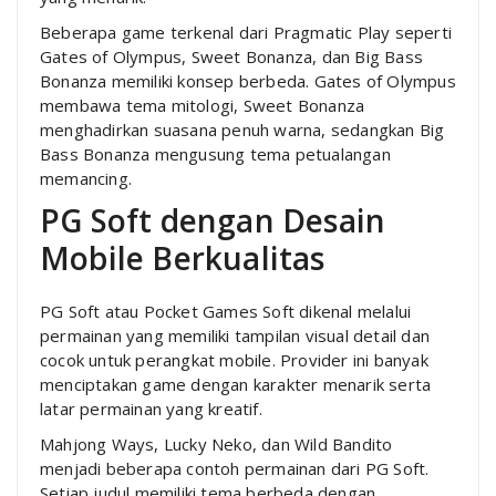
Beberapa game terkenal dari Pragmatic Play seperti
Gates of Olympus, Sweet Bonanza, dan Big Bass
Bonanza memiliki konsep berbeda. Gates of Olympus
membawa tema mitologi, Sweet Bonanza
menghadirkan suasana penuh warna, sedangkan Big
Bass Bonanza mengusung tema petualangan
memancing.
PG Soft dengan Desain
Mobile Berkualitas
PG Soft atau Pocket Games Soft dikenal melalui
permainan yang memiliki tampilan visual detail dan
cocok untuk perangkat mobile. Provider ini banyak
menciptakan game dengan karakter menarik serta
latar permainan yang kreatif.
Mahjong Ways, Lucky Neko, dan Wild Bandito
menjadi beberapa contoh permainan dari PG Soft.
Setiap judul memiliki tema berbeda dengan