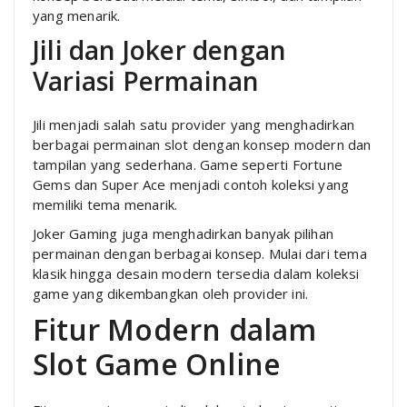
yang menarik.
Jili dan Joker dengan
Variasi Permainan
Jili menjadi salah satu provider yang menghadirkan
berbagai permainan slot dengan konsep modern dan
tampilan yang sederhana. Game seperti Fortune
Gems dan Super Ace menjadi contoh koleksi yang
memiliki tema menarik.
Joker Gaming juga menghadirkan banyak pilihan
permainan dengan berbagai konsep. Mulai dari tema
klasik hingga desain modern tersedia dalam koleksi
game yang dikembangkan oleh provider ini.
Fitur Modern dalam
Slot Game Online