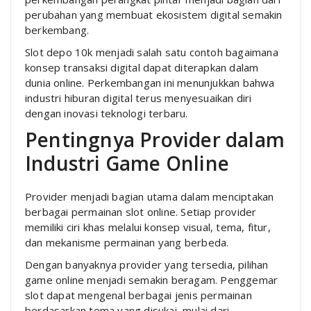
perubahan yang membuat ekosistem digital semakin
berkembang.
Slot depo 10k menjadi salah satu contoh bagaimana
konsep transaksi digital dapat diterapkan dalam
dunia online. Perkembangan ini menunjukkan bahwa
industri hiburan digital terus menyesuaikan diri
dengan inovasi teknologi terbaru.
Pentingnya Provider dalam
Industri Game Online
Provider menjadi bagian utama dalam menciptakan
berbagai permainan slot online. Setiap provider
memiliki ciri khas melalui konsep visual, tema, fitur,
dan mekanisme permainan yang berbeda.
Dengan banyaknya provider yang tersedia, pilihan
game online menjadi semakin beragam. Penggemar
slot dapat mengenal berbagai jenis permainan
berdasarkan tema yang disukai, mulai dari