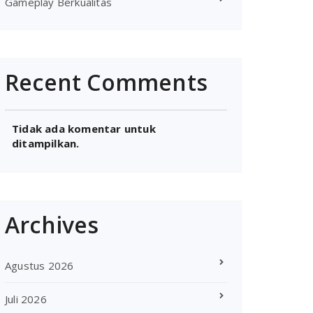
Gameplay Berkualitas
Recent Comments
Tidak ada komentar untuk
ditampilkan.
Archives
Agustus 2026
Juli 2026