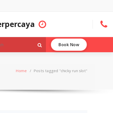
erpercaya
Book Now
Home
/
Posts tagged "chicky run slot"