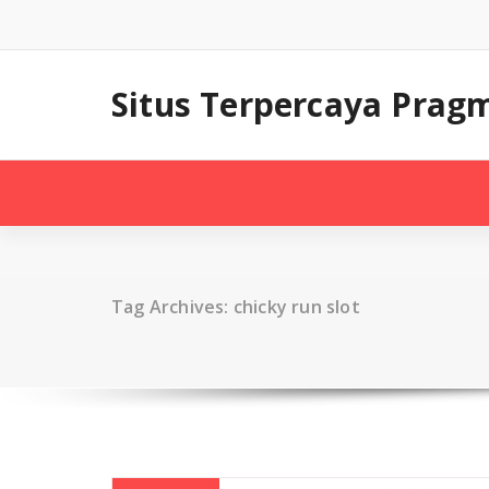
Skip
to
content
Situs Terpercaya Prag
Tag Archives: chicky run slot