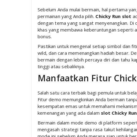
Sebelum Anda mulai bermain, hal pertama yang
permainan yang Anda pilih.
Chicky Run slot
ad
dengan tema yang sangat menyenangkan. Di d
khas yang membawa keberuntungan seperti aya
bonus.
Pastikan untuk mengenal setiap simbol dan fi
wild, dan cara memenangkan hadiah besar. De
bermain dengan lebih percaya diri dan tahu k
tinggi atau sebaliknya.
Manfaatkan Fitur Chic
Salah satu cara terbaik bagi pemula untuk b
Fitur demo memungkinkan Anda bermain tanpa 
kesempatan emas untuk memahami mekanisme p
kemenangan yang ada dalam
slot Chicky Run
Bermain dalam mode demo di platform seper
mengasah strategi tanpa rasa takut kehilang
mode ini sebelum Anda merasa siap untuk ber