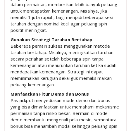
dalam permainan, memberikan lebih banyak peluang
untuk mendapatkan kemenangan. Misalnya, jika
memiliki 1 juta rupiah, bagi menjadi beberapa sesi
taruhan dengan nominal kecil agar peluang spin
positif meningkat.
Gunakan Strategi Taruhan Bertahap
Beberapa pemain sukses menggunakan metode
taruhan bertahap. Misalnya, meningkatkan taruhan
secara perlahan setelah beberapa spin tanpa
kemenangan atau menurunkan taruhan ketika sudah
mendapatkan kemenangan. Strategi ini dapat
meminimalkan kerugian sekaligus memaksimalkan
peluang kemenangan.
Manfaatkan Fitur Demo dan Bonus
Pasjackpot menyediakan mode demo dan bonus
yang bisa dimanfaatkan untuk memahami mekanisme
permainan tanpa risiko besar. Bermain di mode
demo membantu mengenali pola mesin, sementara
bonus bisa menambah modal sehingga peluang spin