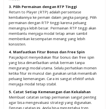
3. Pilih Permainan dengan RTP Tinggi
Return to Player (RTP) adalah persentase
kembaliannya ke pemain dalam jangka panjang. Pilih
permainan dengan RTP tinggi karena peluang
menangnya lebih besar. Permainan RTP tinggi akan
membantu menjaga modal tetap aman sambil
memberikan kesempatan menang yang lebih
konsisten.
4. Manfaatkan Fitur Bonus dan Free Spin
Pasjackpot menyediakan fitur bonus dan free spin
yang bisa dimanfaatkan untuk bermain tanpa
mengurangi modal utama. Selalu perhatikan momen
ketika fitur ini muncul dan gunakan untuk menambah
peluang kemenangan. Cara ini sangat efektif untuk
menjaga modal tetap stabil.
5. Catat Setiap Kemenangan dan Kekalahan
Membuat catatan setiap permainan sangat penting
agar bisa mengevaluasi strategi yang digunakan.
Dengan catatan ini, Anda bisa mengetahui tren