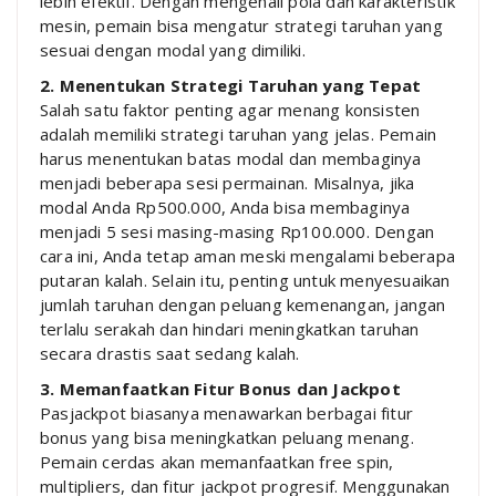
lebih efektif. Dengan mengenali pola dan karakteristik
mesin, pemain bisa mengatur strategi taruhan yang
sesuai dengan modal yang dimiliki.
2. Menentukan Strategi Taruhan yang Tepat
Salah satu faktor penting agar menang konsisten
adalah memiliki strategi taruhan yang jelas. Pemain
harus menentukan batas modal dan membaginya
menjadi beberapa sesi permainan. Misalnya, jika
modal Anda Rp500.000, Anda bisa membaginya
menjadi 5 sesi masing-masing Rp100.000. Dengan
cara ini, Anda tetap aman meski mengalami beberapa
putaran kalah. Selain itu, penting untuk menyesuaikan
jumlah taruhan dengan peluang kemenangan, jangan
terlalu serakah dan hindari meningkatkan taruhan
secara drastis saat sedang kalah.
3. Memanfaatkan Fitur Bonus dan Jackpot
Pasjackpot biasanya menawarkan berbagai fitur
bonus yang bisa meningkatkan peluang menang.
Pemain cerdas akan memanfaatkan free spin,
multipliers, dan fitur jackpot progresif. Menggunakan