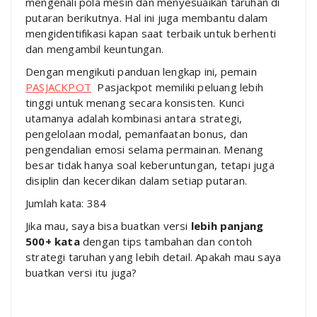
mengenali pola mesin dan menyesuaikan taruhan di
putaran berikutnya. Hal ini juga membantu dalam
mengidentifikasi kapan saat terbaik untuk berhenti
dan mengambil keuntungan.
Dengan mengikuti panduan lengkap ini, pemain
PASJACKPOT
Pasjackpot memiliki peluang lebih
tinggi untuk menang secara konsisten. Kunci
utamanya adalah kombinasi antara strategi,
pengelolaan modal, pemanfaatan bonus, dan
pengendalian emosi selama permainan. Menang
besar tidak hanya soal keberuntungan, tetapi juga
disiplin dan kecerdikan dalam setiap putaran.
Jumlah kata: 384
Jika mau, saya bisa buatkan versi
lebih panjang
500+ kata
dengan tips tambahan dan contoh
strategi taruhan yang lebih detail. Apakah mau saya
buatkan versi itu juga?