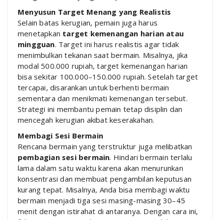
Menyusun Target Menang yang Realistis
Selain batas kerugian, pemain juga harus
menetapkan
target kemenangan harian atau
mingguan
. Target ini harus realistis agar tidak
menimbulkan tekanan saat bermain. Misalnya, jika
modal 500.000 rupiah, target kemenangan harian
bisa sekitar 100.000–150.000 rupiah. Setelah target
tercapai, disarankan untuk berhenti bermain
sementara dan menikmati kemenangan tersebut.
Strategi ini membantu pemain tetap disiplin dan
mencegah kerugian akibat keserakahan.
Membagi Sesi Bermain
Rencana bermain yang terstruktur juga melibatkan
pembagian sesi bermain
. Hindari bermain terlalu
lama dalam satu waktu karena akan menurunkan
konsentrasi dan membuat pengambilan keputusan
kurang tepat. Misalnya, Anda bisa membagi waktu
bermain menjadi tiga sesi masing-masing 30–45
menit dengan istirahat di antaranya. Dengan cara ini,