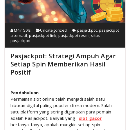
M4inG0ls
Uncategorized
pasjackpot
,
pasjackpot
alternatif
,
pasjackpot link
,
pasjackpot resmi
,
situs
pasjackpot
Pasjackpot: Strategi Ampuh Agar
Setiap Spin Memberikan Hasil
Positif
Pendahuluan
Permainan slot online telah menjadi salah satu
hiburan digital paling populer di era modern. Salah
satu platform yang sering digunakan para pemain
adalah Pasjackpot. Banyak yang
slot gacor
bertanya-tanya, apakah mungkin setiap spin