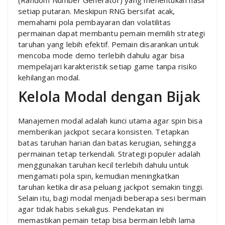
setiap putaran. Meskipun RNG bersifat acak,
memahami pola pembayaran dan volatilitas
permainan dapat membantu pemain memilih strategi
taruhan yang lebih efektif. Pemain disarankan untuk
mencoba mode demo terlebih dahulu agar bisa
mempelajari karakteristik setiap game tanpa risiko
kehilangan modal.
Kelola Modal dengan Bijak
Manajemen modal adalah kunci utama agar spin bisa
memberikan jackpot secara konsisten. Tetapkan
batas taruhan harian dan batas kerugian, sehingga
permainan tetap terkendali. Strategi populer adalah
menggunakan taruhan kecil terlebih dahulu untuk
mengamati pola spin, kemudian meningkatkan
taruhan ketika dirasa peluang jackpot semakin tinggi.
Selain itu, bagi modal menjadi beberapa sesi bermain
agar tidak habis sekaligus. Pendekatan ini
memastikan pemain tetap bisa bermain lebih lama