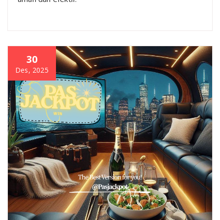
30
Des, 2025