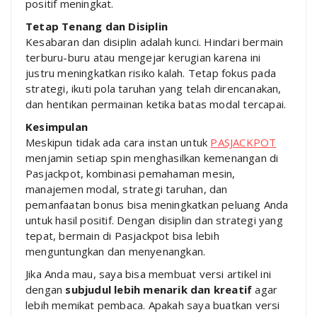
positif meningkat.
Tetap Tenang dan Disiplin
Kesabaran dan disiplin adalah kunci. Hindari bermain
terburu-buru atau mengejar kerugian karena ini
justru meningkatkan risiko kalah. Tetap fokus pada
strategi, ikuti pola taruhan yang telah direncanakan,
dan hentikan permainan ketika batas modal tercapai.
Kesimpulan
Meskipun tidak ada cara instan untuk
PASJACKPOT
menjamin setiap spin menghasilkan kemenangan di
Pasjackpot, kombinasi pemahaman mesin,
manajemen modal, strategi taruhan, dan
pemanfaatan bonus bisa meningkatkan peluang Anda
untuk hasil positif. Dengan disiplin dan strategi yang
tepat, bermain di Pasjackpot bisa lebih
menguntungkan dan menyenangkan.
Jika Anda mau, saya bisa membuat versi artikel ini
dengan
subjudul lebih menarik dan kreatif
agar
lebih memikat pembaca. Apakah saya buatkan versi