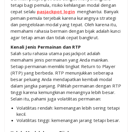
tetapi bagi pemula, risiko kehilangan modal dengan
cepat selalu
pasjackpot login
menghantui. Banyak
pemain pemula terjebak karena kurangnya strategi
dan pengelolaan modal yang tepat. Oleh karena itu,
memahami rahasia bermain dengan bijak adalah kunci
agar tetap aman dan tidak cepat bangkrut.
Kenali Jenis Permainan dan RTP
Salah satu rahasia utama pasjackpot adalah
memahami jenis permainan yang Anda mainkan.
Setiap permainan memiliki tingkat Return to Player
(RTP) yang berbeda. RTP menunjukkan seberapa
besar peluang Anda mendapatkan kembali modal
dalam jangka panjang. Pilihlah permainan dengan RTP
tinggi karena kemungkinan menangnya lebih besar.
Selain itu, pahami juga volatilitas permainan:
Volatilitas rendah: kemenangan lebih sering tetapi
kecil.
Volatilitas tinggi: kemenangan jarang tetapi besar.