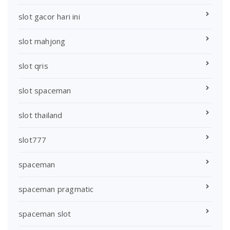
slot gacor hari ini
slot mahjong
slot qris
slot spaceman
slot thailand
slot777
spaceman
spaceman pragmatic
spaceman slot