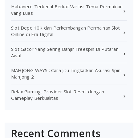
Habanero Terkenal Berkat Variasi Tema Permainan
yang Luas
Slot Depo 10K dan Perkembangan Permainan Slot
Online di Era Digital
Slot Gacor Yang Sering Banjir Freespin Di Putaran
Awal
MAHJONG WAYS : Cara Jitu Tingkatkan Akurasi Spin
Mahjong 2
Relax Gaming, Provider Slot Resmi dengan
Gameplay Berkualitas
Recent Comments