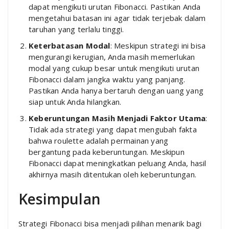
dapat mengikuti urutan Fibonacci. Pastikan Anda
mengetahui batasan ini agar tidak terjebak dalam
taruhan yang terlalu tinggi.
Keterbatasan Modal
: Meskipun strategi ini bisa
mengurangi kerugian, Anda masih memerlukan
modal yang cukup besar untuk mengikuti urutan
Fibonacci dalam jangka waktu yang panjang.
Pastikan Anda hanya bertaruh dengan uang yang
siap untuk Anda hilangkan.
Keberuntungan Masih Menjadi Faktor Utama
:
Tidak ada strategi yang dapat mengubah fakta
bahwa roulette adalah permainan yang
bergantung pada keberuntungan. Meskipun
Fibonacci dapat meningkatkan peluang Anda, hasil
akhirnya masih ditentukan oleh keberuntungan.
Kesimpulan
Strategi Fibonacci bisa menjadi pilihan menarik bagi