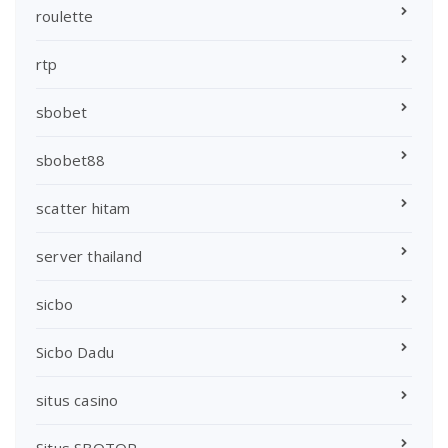
roulette
rtp
sbobet
sbobet88
scatter hitam
server thailand
sicbo
Sicbo Dadu
situs casino
Situs SBOTOP