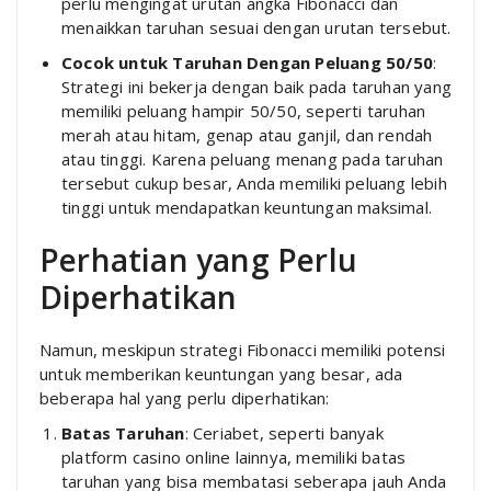
perlu mengingat urutan angka Fibonacci dan
menaikkan taruhan sesuai dengan urutan tersebut.
Cocok untuk Taruhan Dengan Peluang 50/50
:
Strategi ini bekerja dengan baik pada taruhan yang
memiliki peluang hampir 50/50, seperti taruhan
merah atau hitam, genap atau ganjil, dan rendah
atau tinggi. Karena peluang menang pada taruhan
tersebut cukup besar, Anda memiliki peluang lebih
tinggi untuk mendapatkan keuntungan maksimal.
Perhatian yang Perlu
Diperhatikan
Namun, meskipun strategi Fibonacci memiliki potensi
untuk memberikan keuntungan yang besar, ada
beberapa hal yang perlu diperhatikan:
Batas Taruhan
: Ceriabet, seperti banyak
platform casino online lainnya, memiliki batas
taruhan yang bisa membatasi seberapa jauh Anda