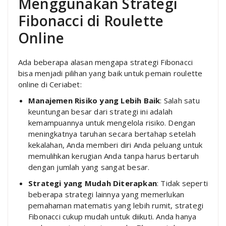
Menggunakan Strategi
Fibonacci di Roulette
Online
Ada beberapa alasan mengapa strategi Fibonacci
bisa menjadi pilihan yang baik untuk pemain roulette
online di Ceriabet:
Manajemen Risiko yang Lebih Baik
: Salah satu
keuntungan besar dari strategi ini adalah
kemampuannya untuk mengelola risiko. Dengan
meningkatnya taruhan secara bertahap setelah
kekalahan, Anda memberi diri Anda peluang untuk
memulihkan kerugian Anda tanpa harus bertaruh
dengan jumlah yang sangat besar.
Strategi yang Mudah Diterapkan
: Tidak seperti
beberapa strategi lainnya yang memerlukan
pemahaman matematis yang lebih rumit, strategi
Fibonacci cukup mudah untuk diikuti. Anda hanya