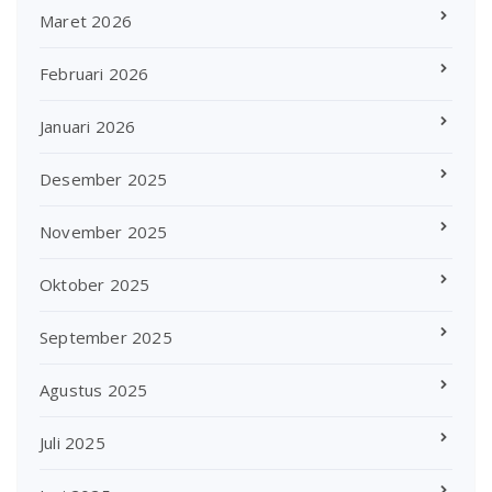
Maret 2026
Februari 2026
Januari 2026
Desember 2025
November 2025
Oktober 2025
September 2025
Agustus 2025
Juli 2025