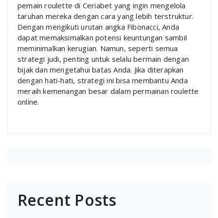
pemain roulette di Ceriabet yang ingin mengelola
taruhan mereka dengan cara yang lebih terstruktur.
Dengan mengikuti urutan angka Fibonacci, Anda
dapat memaksimalkan potensi keuntungan sambil
meminimalkan kerugian. Namun, seperti semua
strategi judi, penting untuk selalu bermain dengan
bijak dan mengetahui batas Anda. Jika diterapkan
dengan hati-hati, strategi ini bisa membantu Anda
meraih kemenangan besar dalam permainan roulette
online.
Recent Posts