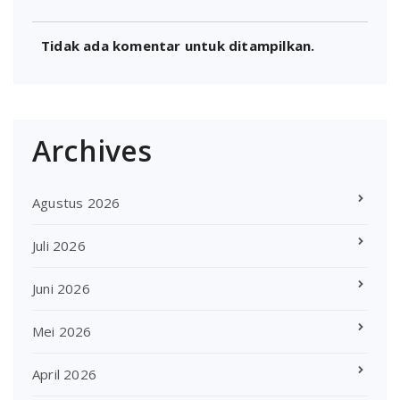
Tidak ada komentar untuk ditampilkan.
Archives
Agustus 2026
Juli 2026
Juni 2026
Mei 2026
April 2026