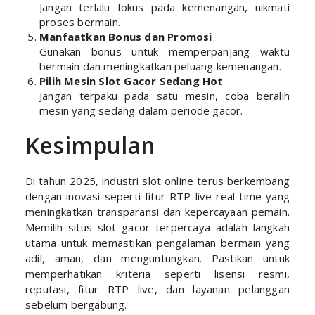
Jangan terlalu fokus pada kemenangan, nikmati
proses bermain.
Manfaatkan Bonus dan Promosi
Gunakan bonus untuk memperpanjang waktu
bermain dan meningkatkan peluang kemenangan.
Pilih Mesin Slot Gacor Sedang Hot
Jangan terpaku pada satu mesin, coba beralih
mesin yang sedang dalam periode gacor.
Kesimpulan
Di tahun 2025, industri slot online terus berkembang
dengan inovasi seperti fitur RTP live real-time yang
meningkatkan transparansi dan kepercayaan pemain.
Memilih situs slot gacor terpercaya adalah langkah
utama untuk memastikan pengalaman bermain yang
adil, aman, dan menguntungkan. Pastikan untuk
memperhatikan kriteria seperti lisensi resmi,
reputasi, fitur RTP live, dan layanan pelanggan
sebelum bergabung.