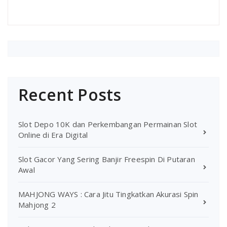
Recent Posts
Slot Depo 10K dan Perkembangan Permainan Slot
Online di Era Digital
Slot Gacor Yang Sering Banjir Freespin Di Putaran
Awal
MAHJONG WAYS : Cara Jitu Tingkatkan Akurasi Spin
Mahjong 2