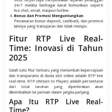
24/7 melalui berbagai kanal komunikasi seperti
live chat, email, maupun hotline.
Bonus dan Promosi Menguntungkan
Penawaran bonus deposit, cashback, dan promosi
lainnya yang transparan dan tidak menipu.
Fitur RTP Live Real-
Time: Inovasi di Tahun
2025
Salah satu fitur terbaru yang menambah kepercayaan
dan transparansi di dunia slot online adalah RTP live
real-time. RTP (Return to Player) adalah persentase
dari total taruhan yang diperkirakan akan
dikembalikan ke pemain dalam jangka panjang.
Apa Itu RTP Live Real-
Time?