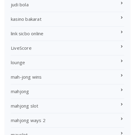
judi bola
kasino bakarat
link sicbo online
LiveScore
lounge
mah-jong wins
mahjong
mahjong slot
mahjong ways 2
mauslot