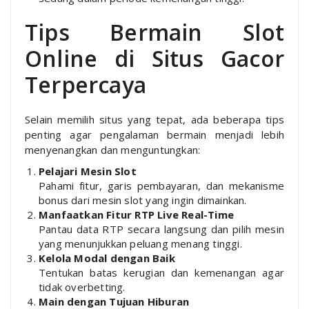
Tips Bermain Slot
Online di Situs Gacor
Terpercaya
Selain memilih situs yang tepat, ada beberapa tips
penting agar pengalaman bermain menjadi lebih
menyenangkan dan menguntungkan:
Pelajari Mesin Slot
Pahami fitur, garis pembayaran, dan mekanisme
bonus dari mesin slot yang ingin dimainkan.
Manfaatkan Fitur RTP Live Real-Time
Pantau data RTP secara langsung dan pilih mesin
yang menunjukkan peluang menang tinggi.
Kelola Modal dengan Baik
Tentukan batas kerugian dan kemenangan agar
tidak overbetting.
Main dengan Tujuan Hiburan