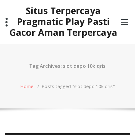
Skip
Situs Terpercaya
to
content
Pragmatic Play Pasti
Gacor Aman Terpercaya
Tag Archives: slot depo 10k qris
Home
/
Posts tagged "slot depo 10k qris"