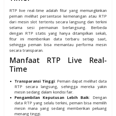
RTP live real-time adalah fitur yang memungkinkan
pemain melihat persentase kemenangan atau RTP
dari mesin slot tertentu secara langsung dan terkini
selama sesi permainan berlangsung. Berbeda
dengan RTP statis yang hanya ditampilkan sekali,
fitur ini memberikan data terbaru setiap saat,
sehingga pemain bisa memantau performa mesin
secara transparan.
Manfaat RTP Live Real-
Time
Transparansi Tinggi
: Pemain dapat melihat data
RTP secara langsung, sehingga mereka yakin
mesin sedang dalam kondisi fair.
Pengambilan Keputusan Lebih Baik
: Dengan
data RTP yang selalu terkini, pemain bisa memilih
mesin mana yang sedang memberikan peluang
menang tinggi.