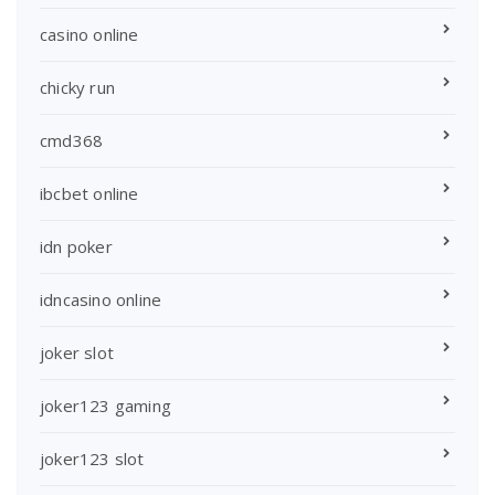
casino online
chicky run
cmd368
ibcbet online
idn poker
idncasino online
joker slot
joker123 gaming
joker123 slot