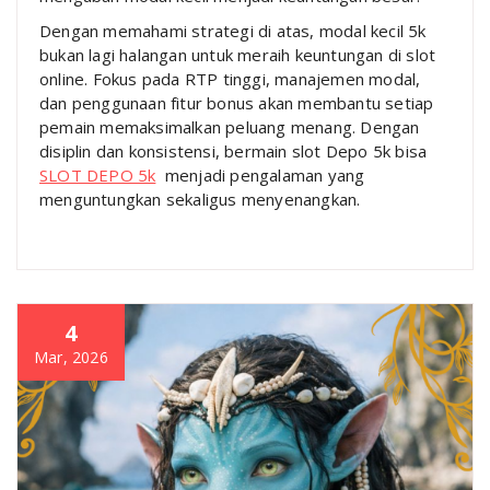
Dengan memahami strategi di atas, modal kecil 5k
bukan lagi halangan untuk meraih keuntungan di slot
online. Fokus pada RTP tinggi, manajemen modal,
dan penggunaan fitur bonus akan membantu setiap
pemain memaksimalkan peluang menang. Dengan
disiplin dan konsistensi, bermain slot Depo 5k bisa
SLOT DEPO 5k
menjadi pengalaman yang
menguntungkan sekaligus menyenangkan.
4
Mar, 2026