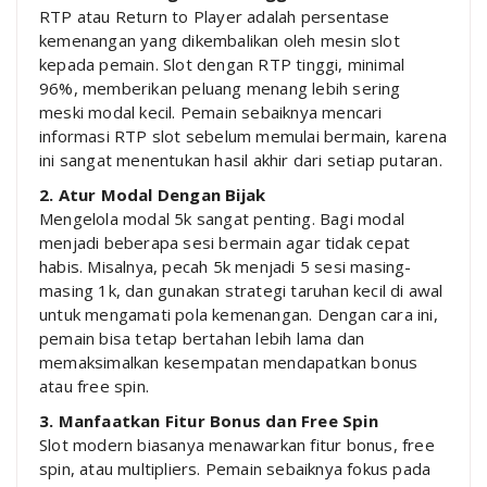
RTP atau Return to Player adalah persentase
kemenangan yang dikembalikan oleh mesin slot
kepada pemain. Slot dengan RTP tinggi, minimal
96%, memberikan peluang menang lebih sering
meski modal kecil. Pemain sebaiknya mencari
informasi RTP slot sebelum memulai bermain, karena
ini sangat menentukan hasil akhir dari setiap putaran.
2. Atur Modal Dengan Bijak
Mengelola modal 5k sangat penting. Bagi modal
menjadi beberapa sesi bermain agar tidak cepat
habis. Misalnya, pecah 5k menjadi 5 sesi masing-
masing 1k, dan gunakan strategi taruhan kecil di awal
untuk mengamati pola kemenangan. Dengan cara ini,
pemain bisa tetap bertahan lebih lama dan
memaksimalkan kesempatan mendapatkan bonus
atau free spin.
3. Manfaatkan Fitur Bonus dan Free Spin
Slot modern biasanya menawarkan fitur bonus, free
spin, atau multipliers. Pemain sebaiknya fokus pada