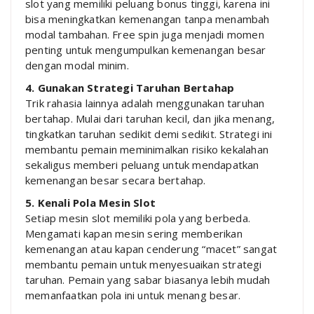
slot yang memiliki peluang bonus tinggi, karena ini
bisa meningkatkan kemenangan tanpa menambah
modal tambahan. Free spin juga menjadi momen
penting untuk mengumpulkan kemenangan besar
dengan modal minim.
4. Gunakan Strategi Taruhan Bertahap
Trik rahasia lainnya adalah menggunakan taruhan
bertahap. Mulai dari taruhan kecil, dan jika menang,
tingkatkan taruhan sedikit demi sedikit. Strategi ini
membantu pemain meminimalkan risiko kekalahan
sekaligus memberi peluang untuk mendapatkan
kemenangan besar secara bertahap.
5. Kenali Pola Mesin Slot
Setiap mesin slot memiliki pola yang berbeda.
Mengamati kapan mesin sering memberikan
kemenangan atau kapan cenderung “macet” sangat
membantu pemain untuk menyesuaikan strategi
taruhan. Pemain yang sabar biasanya lebih mudah
memanfaatkan pola ini untuk menang besar.