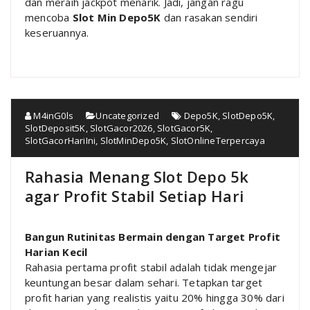
dan meraih jackpot menarik. Jadi, jangan ragu
mencoba
Slot Min Depo5K
dan rasakan sendiri
keseruannya.
M4inG0ls
Uncategorized
Depo5K
,
SlotDepo5K
,
SlotDeposit5K
,
SlotGacor2026
,
SlotGacor5K
,
SlotGacorHariIni
,
SlotMinDepo5K
,
SlotOnlineTerpercaya
Rahasia Menang Slot Depo 5k
agar Profit Stabil Setiap Hari
Bangun Rutinitas Bermain dengan Target Profit
Harian Kecil
Rahasia pertama profit stabil adalah tidak mengejar
keuntungan besar dalam sehari. Tetapkan target
profit harian yang realistis yaitu 20% hingga 30% dari