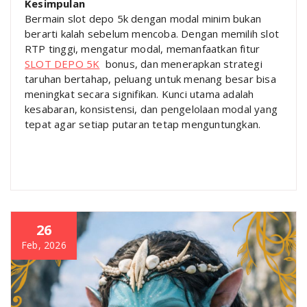
Kesimpulan
Bermain slot depo 5k dengan modal minim bukan
berarti kalah sebelum mencoba. Dengan memilih slot
RTP tinggi, mengatur modal, memanfaatkan fitur
SLOT DEPO 5K
bonus, dan menerapkan strategi
taruhan bertahap, peluang untuk menang besar bisa
meningkat secara signifikan. Kunci utama adalah
kesabaran, konsistensi, dan pengelolaan modal yang
tepat agar setiap putaran tetap menguntungkan.
26
Feb, 2026