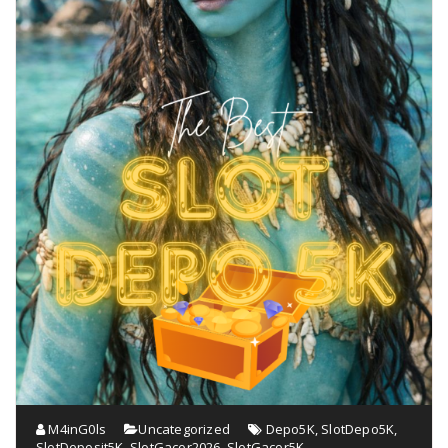
M4inG0ls
Uncategorized
Depo5K
,
SlotDepo5K
,
SlotDeposit5K
,
SlotGacor2026
,
SlotGacor5K
,