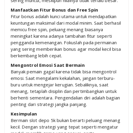
sering muncul, meskipun nilainya tidak terlalu besar.
Manfaatkan Fitur Bonus dan Free Spin
Fitur bonus adalah kunci utama untuk mendapatkan
keuntungan maksimal dari modal minim. Saat berhasil
memicu free spin, peluang menang biasanya
meningkat karena adanya tambahan fitur seperti
pengganda kemenangan. Fokuslah pada permainan
yang sering memberikan bonus agar modal kecil bisa
berkembang lebih cepat.
Mengontrol Emosi Saat Bermain
Banyak pemain gagal karena tidak bisa mengontrol
emosi. Saat mengalami kekalahan, jangan terburu-
buru untuk mengejar kerugian. Sebaliknya, saat
menang, tetaplah disiplin dan pertimbangkan untuk
berhenti sementara. Pengendalian diri adalah bagian
penting dari strategi jangka panjang.
Kesimpulan
Bermain slot depo 5k bukan berarti peluang menang
kecil. Dengan strategi yang tepat seperti mengatur