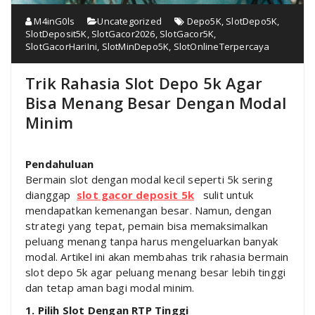
M4inG0ls
Uncategorized
Depo5K
,
SlotDepo5K
,
SlotDeposit5K
,
SlotGacor2026
,
SlotGacor5K
,
SlotGacorHariIni
,
SlotMinDepo5K
,
SlotOnlineTerpercaya
Trik Rahasia Slot Depo 5k Agar
Bisa Menang Besar Dengan Modal
Minim
Pendahuluan
Bermain slot dengan modal kecil seperti 5k sering
dianggap
slot gacor deposit 5k
sulit untuk
mendapatkan kemenangan besar. Namun, dengan
strategi yang tepat, pemain bisa memaksimalkan
peluang menang tanpa harus mengeluarkan banyak
modal. Artikel ini akan membahas trik rahasia bermain
slot depo 5k agar peluang menang besar lebih tinggi
dan tetap aman bagi modal minim.
1. Pilih Slot Dengan RTP Tinggi