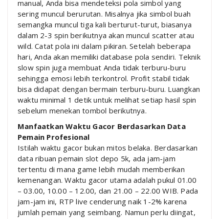
manual, Anda bisa mendeteksi pola simbol yang
sering muncul berurutan. Misalnya jika simbol buah
semangka muncul tiga kali berturut-turut, biasanya
dalam 2-3 spin berikutnya akan muncul scatter atau
wild. Catat pola ini dalam pikiran. Setelah beberapa
hari, Anda akan memiliki database pola sendiri. Teknik
slow spin juga membuat Anda tidak terburu-buru
sehingga emosi lebih terkontrol. Profit stabil tidak
bisa didapat dengan bermain terburu-buru. Luangkan
waktu minimal 1 detik untuk melihat setiap hasil spin
sebelum menekan tombol berikutnya.
Manfaatkan Waktu Gacor Berdasarkan Data
Pemain Profesional
Istilah waktu gacor bukan mitos belaka. Berdasarkan
data ribuan pemain slot depo 5k, ada jam-jam
tertentu di mana game lebih mudah memberikan
kemenangan. Waktu gacor utama adalah pukul 01.00
– 03.00, 10.00 – 12.00, dan 21.00 – 22.00 WIB. Pada
jam-jam ini, RTP live cenderung naik 1-2% karena
jumlah pemain yang seimbang. Namun perlu diingat,