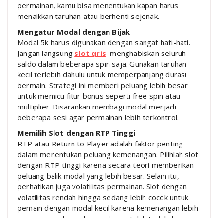
permainan, kamu bisa menentukan kapan harus
menaikkan taruhan atau berhenti sejenak.
Mengatur Modal dengan Bijak
Modal 5k harus digunakan dengan sangat hati-hati.
Jangan langsung
slot qris
menghabiskan seluruh
saldo dalam beberapa spin saja. Gunakan taruhan
kecil terlebih dahulu untuk memperpanjang durasi
bermain. Strategi ini memberi peluang lebih besar
untuk memicu fitur bonus seperti free spin atau
multiplier. Disarankan membagi modal menjadi
beberapa sesi agar permainan lebih terkontrol.
Memilih Slot dengan RTP Tinggi
RTP atau Return to Player adalah faktor penting
dalam menentukan peluang kemenangan. Pilihlah slot
dengan RTP tinggi karena secara teori memberikan
peluang balik modal yang lebih besar. Selain itu,
perhatikan juga volatilitas permainan. Slot dengan
volatilitas rendah hingga sedang lebih cocok untuk
pemain dengan modal kecil karena kemenangan lebih