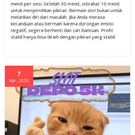
menit per sesi. Setelah 30 menit, istirahat 10 menit
untuk menjernihkan pikiran. Bermain slot bukan untuk
melarikan diri dari masalah. Jika Anda merasa
kecanduan atau bermain karena dorongan emosi
negatif, segera berhenti dan cari bantuan. Profit
stabil hanya bisa diraih dengan pikiran yang stabil.
7
Apr, 2026