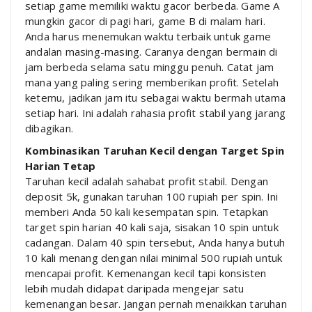
setiap game memiliki waktu gacor berbeda. Game A
mungkin gacor di pagi hari, game B di malam hari.
Anda harus menemukan waktu terbaik untuk game
andalan masing-masing. Caranya dengan bermain di
jam berbeda selama satu minggu penuh. Catat jam
mana yang paling sering memberikan profit. Setelah
ketemu, jadikan jam itu sebagai waktu bermah utama
setiap hari. Ini adalah rahasia profit stabil yang jarang
dibagikan.
Kombinasikan Taruhan Kecil dengan Target Spin
Harian Tetap
Taruhan kecil adalah sahabat profit stabil. Dengan
deposit 5k, gunakan taruhan 100 rupiah per spin. Ini
memberi Anda 50 kali kesempatan spin. Tetapkan
target spin harian 40 kali saja, sisakan 10 spin untuk
cadangan. Dalam 40 spin tersebut, Anda hanya butuh
10 kali menang dengan nilai minimal 500 rupiah untuk
mencapai profit. Kemenangan kecil tapi konsisten
lebih mudah didapat daripada mengejar satu
kemenangan besar. Jangan pernah menaikkan taruhan