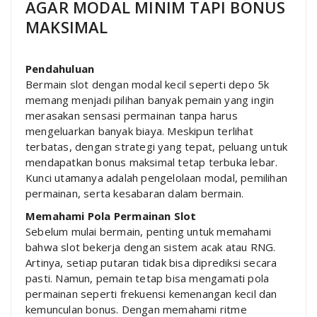
AGAR MODAL MINIM TAPI BONUS
MAKSIMAL
Pendahuluan
Bermain slot dengan modal kecil seperti depo 5k
memang menjadi pilihan banyak pemain yang ingin
merasakan sensasi permainan tanpa harus
mengeluarkan banyak biaya. Meskipun terlihat
terbatas, dengan strategi yang tepat, peluang untuk
mendapatkan bonus maksimal tetap terbuka lebar.
Kunci utamanya adalah pengelolaan modal, pemilihan
permainan, serta kesabaran dalam bermain.
Memahami Pola Permainan Slot
Sebelum mulai bermain, penting untuk memahami
bahwa slot bekerja dengan sistem acak atau RNG.
Artinya, setiap putaran tidak bisa diprediksi secara
pasti. Namun, pemain tetap bisa mengamati pola
permainan seperti frekuensi kemenangan kecil dan
kemunculan bonus. Dengan memahami ritme