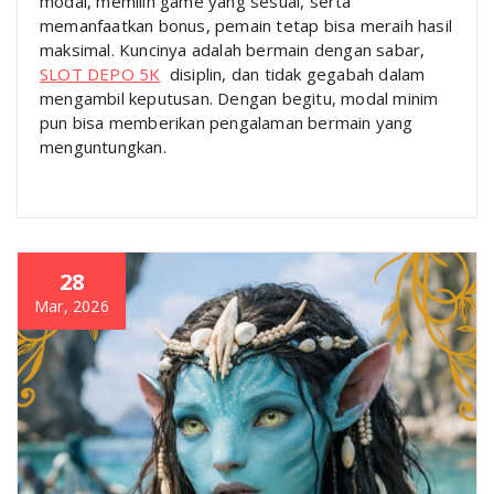
modal, memilih game yang sesuai, serta
memanfaatkan bonus, pemain tetap bisa meraih hasil
maksimal. Kuncinya adalah bermain dengan sabar,
SLOT DEPO 5K
disiplin, dan tidak gegabah dalam
mengambil keputusan. Dengan begitu, modal minim
pun bisa memberikan pengalaman bermain yang
menguntungkan.
28
Mar, 2026