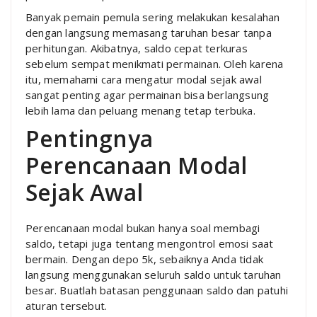
Banyak pemain pemula sering melakukan kesalahan
dengan langsung memasang taruhan besar tanpa
perhitungan. Akibatnya, saldo cepat terkuras
sebelum sempat menikmati permainan. Oleh karena
itu, memahami cara mengatur modal sejak awal
sangat penting agar permainan bisa berlangsung
lebih lama dan peluang menang tetap terbuka.
Pentingnya
Perencanaan Modal
Sejak Awal
Perencanaan modal bukan hanya soal membagi
saldo, tetapi juga tentang mengontrol emosi saat
bermain. Dengan depo 5k, sebaiknya Anda tidak
langsung menggunakan seluruh saldo untuk taruhan
besar. Buatlah batasan penggunaan saldo dan patuhi
aturan tersebut.