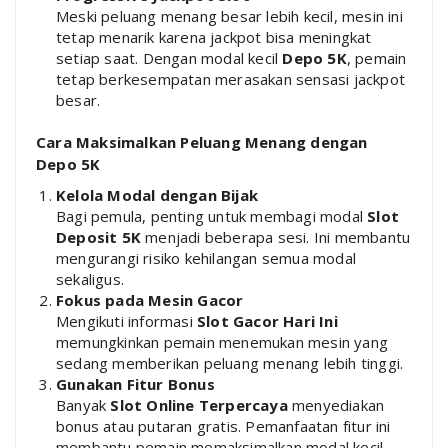
Meski peluang menang besar lebih kecil, mesin ini
tetap menarik karena jackpot bisa meningkat
setiap saat. Dengan modal kecil
Depo 5K
, pemain
tetap berkesempatan merasakan sensasi jackpot
besar.
Cara Maksimalkan Peluang Menang dengan
Depo 5K
Kelola Modal dengan Bijak
Bagi pemula, penting untuk membagi modal
Slot
Deposit 5K
menjadi beberapa sesi. Ini membantu
mengurangi risiko kehilangan semua modal
sekaligus.
Fokus pada Mesin Gacor
Mengikuti informasi
Slot Gacor Hari Ini
memungkinkan pemain menemukan mesin yang
sedang memberikan peluang menang lebih tinggi.
Gunakan Fitur Bonus
Banyak
Slot Online Terpercaya
menyediakan
bonus atau putaran gratis. Pemanfaatan fitur ini
membantu pemain memaksimalkan modal kecil