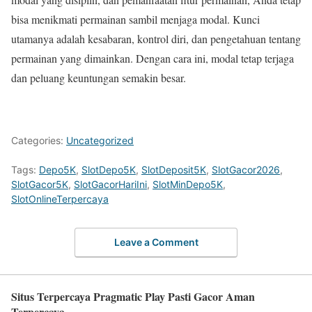
bisa menikmati permainan sambil menjaga modal. Kunci
utamanya adalah kesabaran, kontrol diri, dan pengetahuan tentang
permainan yang dimainkan. Dengan cara ini, modal tetap terjaga
dan peluang keuntungan semakin besar.
Categories:
Uncategorized
Tags:
Depo5K
,
SlotDepo5K
,
SlotDeposit5K
,
SlotGacor2026
,
SlotGacor5K
,
SlotGacorHariIni
,
SlotMinDepo5K
,
SlotOnlineTerpercaya
Leave a Comment
Situs Terpercaya Pragmatic Play Pasti Gacor Aman
Terpercaya