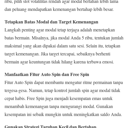
ribu, pilih slot volatilitas rendah agar modal bertahan lebih lama
dan peluang mendapatkan kemenangan bertahap lebih besar.
Tetapkan Batas Modal dan Target Kemenangan
Langkah penting agar modal tetap terjaga adalah menetapkan
batas bermain. Misalnya, jika modal Anda 5 ribu, tentukan jumlah
maksimal yang akan dipakai dalam satu sesi. Selain itu, tetapkan
target kemenangan. Jika target tercapai, sebaiknya berhenti
bermain agar keuntungan tidak hilang karena terbawa emosi.
Manfaatkan Fitur Auto Spin dan Free Spin
Fitur Auto Spin dapat membantu mengatur ritme permainan tanpa
tergesa-gesa. Namun, tetap kontrol jumlah spin agar modal tidak
cepat habis. Free Spin juga menjadi kesempatan emas untuk
menambah kemenangan tanpa mengurangi modal. Gunakan
kesempatan ini sebaik mungkin untuk meningkatkan saldo Anda.
Gunakan Strategi Taruhan Kecil dan Bertahap