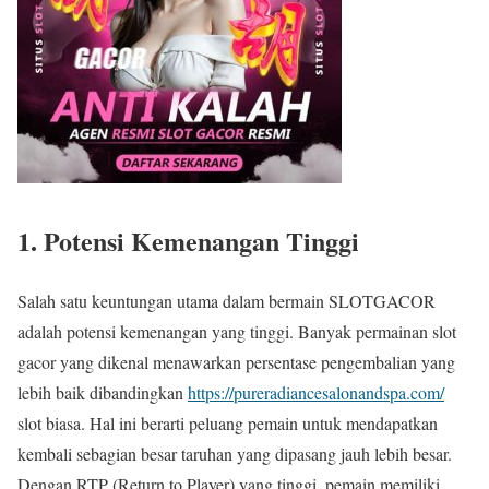
1. Potensi Kemenangan Tinggi
Salah satu keuntungan utama dalam bermain SLOTGACOR
adalah potensi kemenangan yang tinggi. Banyak permainan slot
gacor yang dikenal menawarkan persentase pengembalian yang
lebih baik dibandingkan
https://pureradiancesalonandspa.com/
slot biasa. Hal ini berarti peluang pemain untuk mendapatkan
kembali sebagian besar taruhan yang dipasang jauh lebih besar.
Dengan RTP (Return to Player) yang tinggi, pemain memiliki