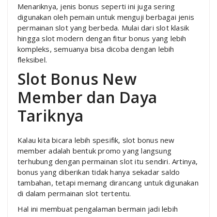
Menariknya, jenis bonus seperti ini juga sering
digunakan oleh pemain untuk menguji berbagai jenis
permainan slot yang berbeda. Mulai dari slot klasik
hingga slot modern dengan fitur bonus yang lebih
kompleks, semuanya bisa dicoba dengan lebih
fleksibel.
Slot Bonus New
Member dan Daya
Tariknya
Kalau kita bicara lebih spesifik, slot bonus new
member adalah bentuk promo yang langsung
terhubung dengan permainan slot itu sendiri. Artinya,
bonus yang diberikan tidak hanya sekadar saldo
tambahan, tetapi memang dirancang untuk digunakan
di dalam permainan slot tertentu.
Hal ini membuat pengalaman bermain jadi lebih