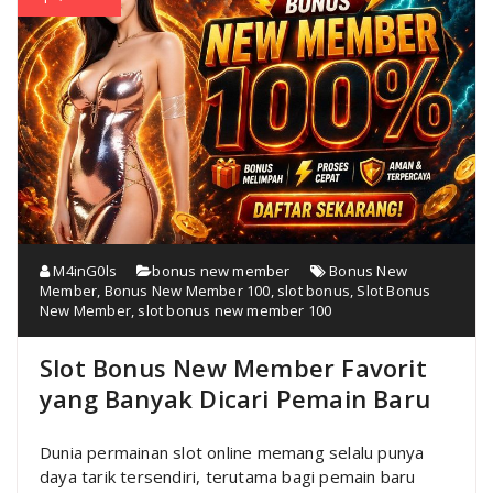
M4inG0ls
bonus new member
Bonus New
Member
,
Bonus New Member 100
,
slot bonus
,
Slot Bonus
New Member
,
slot bonus new member 100
Slot Bonus New Member Favorit
yang Banyak Dicari Pemain Baru
Dunia permainan slot online memang selalu punya
daya tarik tersendiri, terutama bagi pemain baru