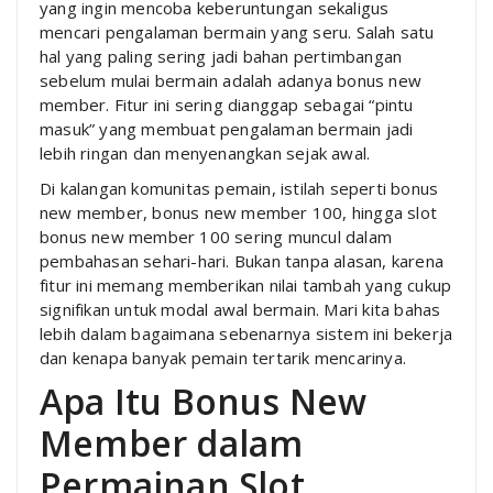
yang ingin mencoba keberuntungan sekaligus
mencari pengalaman bermain yang seru. Salah satu
hal yang paling sering jadi bahan pertimbangan
sebelum mulai bermain adalah adanya bonus new
member. Fitur ini sering dianggap sebagai “pintu
masuk” yang membuat pengalaman bermain jadi
lebih ringan dan menyenangkan sejak awal.
Di kalangan komunitas pemain, istilah seperti bonus
new member, bonus new member 100, hingga slot
bonus new member 100 sering muncul dalam
pembahasan sehari-hari. Bukan tanpa alasan, karena
fitur ini memang memberikan nilai tambah yang cukup
signifikan untuk modal awal bermain. Mari kita bahas
lebih dalam bagaimana sebenarnya sistem ini bekerja
dan kenapa banyak pemain tertarik mencarinya.
Apa Itu Bonus New
Member dalam
Permainan Slot