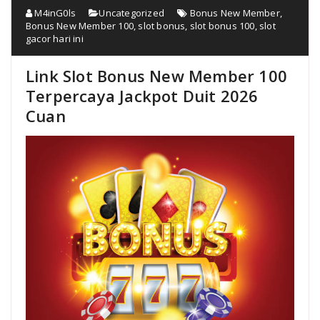
M4inG0ls
Uncategorized
Bonus New Member
,
Bonus New Member 100
,
slot bonus
,
slot bonus 100
,
slot
gacor hari ini
Link Slot Bonus New Member 100
Terpercaya Jackpot Duit 2026
Cuan