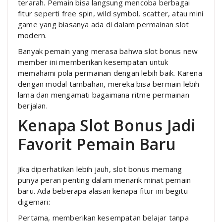
terarah. Pemain bisa langsung mencoba berbagai
fitur seperti free spin, wild symbol, scatter, atau mini
game yang biasanya ada di dalam permainan slot
modern.
Banyak pemain yang merasa bahwa slot bonus new
member ini memberikan kesempatan untuk
memahami pola permainan dengan lebih baik. Karena
dengan modal tambahan, mereka bisa bermain lebih
lama dan mengamati bagaimana ritme permainan
berjalan.
Kenapa Slot Bonus Jadi
Favorit Pemain Baru
Jika diperhatikan lebih jauh, slot bonus memang
punya peran penting dalam menarik minat pemain
baru. Ada beberapa alasan kenapa fitur ini begitu
digemari:
Pertama, memberikan kesempatan belajar tanpa