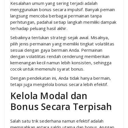
Kesalahan umum yang sering terjadi adalah
menggunakan bonus secara impulsif. Banyak pemain
langsung mencoba berbagai permainan tanpa
perhitungan, padahal setiap langkah memiliki dampak
terhadap peluang hasil akhir.
Sebaiknya tentukan strategi sejak awal. Misalnya,
pilih jenis permainan yang memiliki tingkat volatilitas
sesuai dengan gaya bermain Anda. Permainan
dengan volatilitas rendah cenderung memberikan
kemenangan kecil namun lebih konsisten, sehingga
cocok untuk memenuhi syarat bonus.
Dengan pendekatan ini, Anda tidak hanya bermain,
tetapi juga mengelola bonus secara lebih efektif.
Kelola Modal dan
Bonus Secara Terpisah
Salah satu trik sederhana namun efektif adalah
memisahkan antara saldo utama dan bonus. Anggap