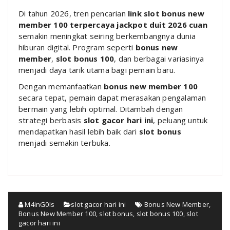
Di tahun 2026, tren pencarian
link slot bonus new
member 100 terpercaya jackpot duit 2026 cuan
semakin meningkat seiring berkembangnya dunia
hiburan digital. Program seperti
bonus new
member
,
slot bonus 100
, dan berbagai variasinya
menjadi daya tarik utama bagi pemain baru.
Dengan memanfaatkan
bonus new member 100
secara tepat, pemain dapat merasakan pengalaman
bermain yang lebih optimal. Ditambah dengan
strategi berbasis
slot gacor hari ini
, peluang untuk
mendapatkan hasil lebih baik dari
slot bonus
menjadi semakin terbuka.
M4inG0ls
slot gacor hari ini
Bonus New Member
,
Bonus New Member 100
,
slot bonus
,
slot bonus 100
,
slot
gacor hari ini