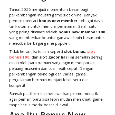
Tahun 2026 menjadi momentum besar bagi
perkembangan industri game slot online. Banyak
pemain mencari
bonus new member
sebagai daya
tarik utama untuk memulai permainan. Salah satu
yang paling diminati adalah
bonus new member 100
yang memberikan keuntungan awal lebih besar untuk
mencoba berbagai game populer.
Tidak heran jika istilah seperti
slot bonus
,
slot
bonus 100
, dan
slot gacor hari ini
semakin sering
dicari oleh para pemain yang ingin mendapatkan
peluang
maxwin
dan cuan lebih cepat. Dengan
perkembangan teknologi dan variasi game,
pengalaman bermain menjadi lebih seru dan
kompetitif.
Banyak platform kini menawarkan promo menarik
agar pemain baru bisa lebih mudah menikmati game
tanpa harus modal besar di awal.
Apa Itu Bonus New