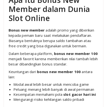
Member dalam Dunia
Slot Online
Bonus new member
adalah promo yang diberikan
kepada pemain baru saat melakukan pendaftaran.
Biasanya bentuknya berupa saldo tambahan atau
free credit yang bisa digunakan untuk bermain.
Dalam beberapa platform,
bonus new member 100
menjadi favorit karena memberikan nilai tambah lebih
besar dibandingkan bonus standar.
Keuntungan dari
bonus new member 100
antara
lain:
Modal awal lebih besar untuk mencoba game
Peluang menang lebih banyak di awal permainan
Kesempatan memahami pola
slot gacor hari ini
Mengurangi risiko kehilangan saldo pribadi