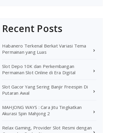
Recent Posts
Habanero Terkenal Berkat Variasi Tema
Permainan yang Luas
Slot Depo 10K dan Perkembangan
Permainan Slot Online di Era Digital
Slot Gacor Yang Sering Banjir Freespin Di
Putaran Awal
MAHJONG WAYS : Cara Jitu Tingkatkan
Akurasi Spin Mahjong 2
Relax Gaming, Provider Slot Resmi dengan