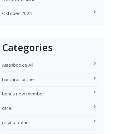
Oktober 2024
Categories
Asianbookie All
baccarat online
bonus new member
care
casino online