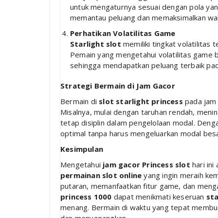
untuk mengaturnya sesuai dengan pola yang
memantau peluang dan memaksimalkan wak
Perhatikan Volatilitas Game
Starlight slot
memiliki tingkat volatilita
Pemain yang mengetahui volatilitas game 
sehingga mendapatkan peluang terbaik pad
Strategi Bermain di Jam Gacor
Bermain di
slot starlight princess
pada jam 
Misalnya, mulai dengan taruhan rendah, menin
tetap disiplin dalam pengelolaan modal. Denga
optimal tanpa harus mengeluarkan modal besa
Kesimpulan
Mengetahui
jam gacor Princess slot
hari ini
permainan slot online
yang ingin meraih ke
putaran, memanfaatkan fitur game, dan meng
princess 1000
dapat menikmati keseruan
sta
menang. Bermain di waktu yang tepat memb