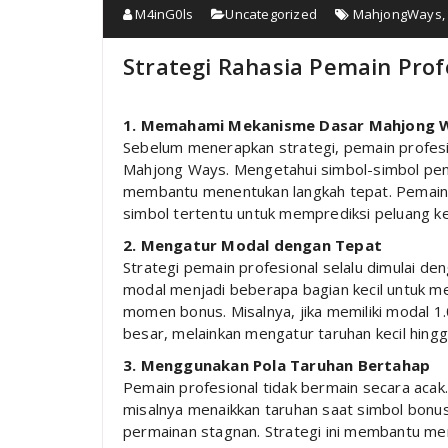
M4inG0ls
Uncategorized
MahjongWays
Strategi Rahasia Pemain Prof
1. Memahami Mekanisme Dasar Mahjong 
Sebelum menerapkan strategi, pemain profes
Mahjong Ways. Mengetahui simbol-simbol pent
membantu menentukan langkah tepat. Pemain
simbol tertentu untuk memprediksi peluang k
2. Mengatur Modal dengan Tepat
Strategi pemain profesional selalu dimulai
modal menjadi beberapa bagian kecil untuk m
momen bonus. Misalnya, jika memiliki modal 1
besar, melainkan mengatur taruhan kecil hin
3. Menggunakan Pola Taruhan Bertahap
Pemain profesional tidak bermain secara aca
misalnya menaikkan taruhan saat simbol bonu
permainan stagnan. Strategi ini membantu me