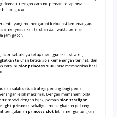
 diamati. Dengan cara ini, pemain tetap bisa
tu jam gacor.
s tertentu yang memengaruhi frekuensi kemenangan.
bisa menyesuaikan taruhan dan waktu bermain
a jam gacor.
gacor sebaiknya tetap menggunakan strategi.
gkatkan taruhan ketika pola kemenangan terlihat, dan
n cara ini,
slot princess 1000
bisa memberikan hasil
r.
 adalah salah satu strategi penting bagi pemain
menangan lebih maksimal. Dengan memahami pola
atur modal dengan bijak, pemain
slot starlight
rlight princess
sekaligus meningkatkan peluang
uat pengalaman
princess slot
lebih menguntungkan