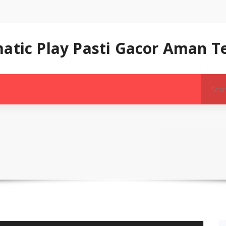
matic Play Pasti Gacor Aman T
Search
for: