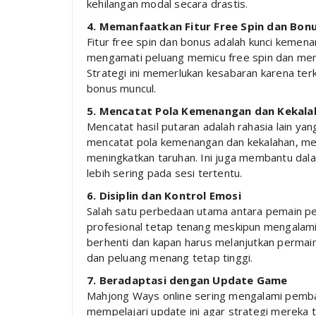
kehilangan modal secara drastis.
4. Memanfaatkan Fitur Free Spin dan Bon
Fitur free spin dan bonus adalah kunci kemen
mengamati peluang memicu free spin dan meny
Strategi ini memerlukan kesabaran karena t
bonus muncul.
5. Mencatat Pola Kemenangan dan Kekala
Mencatat hasil putaran adalah rahasia lain ya
mencatat pola kemenangan dan kekalahan, m
meningkatkan taruhan. Ini juga membantu dal
lebih sering pada sesi tertentu.
6. Disiplin dan Kontrol Emosi
Salah satu perbedaan utama antara pemain pe
profesional tetap tenang meskipun mengalami
berhenti dan kapan harus melanjutkan permai
dan peluang menang tetap tinggi.
7. Beradaptasi dengan Update Game
Mahjong Ways online sering mengalami pembaru
mempelajari update ini agar strategi mereka