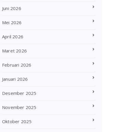
Juni 2026
Mei 2026
April 2026
Maret 2026
Februari 2026
Januari 2026
Desember 2025
November 2025
Oktober 2025