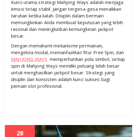
Kunci utama strategi Mahjong Ways adalah menjaga
emosi tetap stabil. Jangan tergesa-gesa menaikkan
taruhan ketika kalah. Disiplin dalam bermain
memungkinkan Anda membuat keputusan yang lebih
rasional dan meningkatkan kemungkinan jackpot
besar.
Dengan memahami mekanisme permainan,
mengelola modal, memanfaatkan fitur Free Spin, dan
MAHJONG WAYS
memperhatikan pola simbol, setiap
spin di Mahjong Ways memiliki peluang lebih besar
untuk menghasilkan jackpot besar. Strategi yang
disiplin dan konsisten adalah kunci sukses bagi
pemain slot profesional.
28