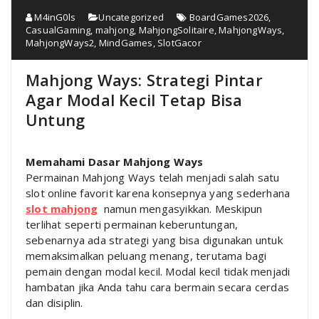
M4inG0ls
Uncategorized
BoardGames2026
,
CasualGaming
,
mahjong
,
MahjongSolitaire
,
MahjongWays
,
MahjongWays2
,
MindGames
,
SlotGacor
Mahjong Ways: Strategi Pintar
Agar Modal Kecil Tetap Bisa
Untung
Memahami Dasar Mahjong Ways
Permainan Mahjong Ways telah menjadi salah satu
slot online favorit karena konsepnya yang sederhana
slot mahjong
namun mengasyikkan. Meskipun
terlihat seperti permainan keberuntungan,
sebenarnya ada strategi yang bisa digunakan untuk
memaksimalkan peluang menang, terutama bagi
pemain dengan modal kecil. Modal kecil tidak menjadi
hambatan jika Anda tahu cara bermain secara cerdas
dan disiplin.