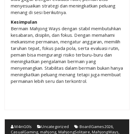
menyesuaikan strategi dan meningkatkan peluang
menang di sesi berikutnya.
Kesimpulan
Bermain Mahjong Ways dengan stabil membutuhkan
kesabaran, disiplin, dan fokus. Dengan memahami
mekanisme permainan, mengatur anggaran, memilih
taruhan tepat, fokus pada pola, serta evaluasi rutin,
pemain bisa mengurangi risiko terburu-buru dan
meningkatkan pengalaman bermain yang
menyenangkan. Stabilitas dalam bermain bukan hanya
meningkatkan peluang menang tetapi juga membuat
permainan lebih seru dan terkontrol.
M4inG0ls
Uncategorized
BoardGames2026
,
CasualGaming
,
mahjong
,
MahjongSolitaire
,
MahjongWays
,