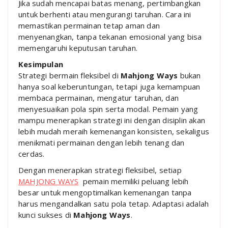
Jika sudah mencapai batas menang, pertimbangkan
untuk berhenti atau mengurangi taruhan. Cara ini
memastikan permainan tetap aman dan
menyenangkan, tanpa tekanan emosional yang bisa
memengaruhi keputusan taruhan.
Kesimpulan
Strategi bermain fleksibel di
Mahjong Ways
bukan
hanya soal keberuntungan, tetapi juga kemampuan
membaca permainan, mengatur taruhan, dan
menyesuaikan pola spin serta modal. Pemain yang
mampu menerapkan strategi ini dengan disiplin akan
lebih mudah meraih kemenangan konsisten, sekaligus
menikmati permainan dengan lebih tenang dan
cerdas.
Dengan menerapkan strategi fleksibel, setiap
MAHJONG WAYS
pemain memiliki peluang lebih
besar untuk mengoptimalkan kemenangan tanpa
harus mengandalkan satu pola tetap. Adaptasi adalah
kunci sukses di
Mahjong Ways
.