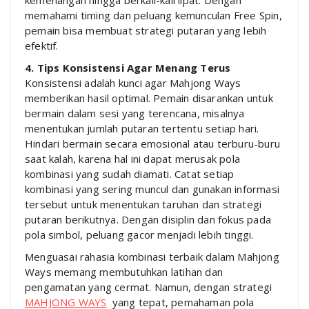
kemenangan hingga berkali-kali lipat. Dengan
memahami timing dan peluang kemunculan Free Spin,
pemain bisa membuat strategi putaran yang lebih
efektif.
4. Tips Konsistensi Agar Menang Terus
Konsistensi adalah kunci agar Mahjong Ways
memberikan hasil optimal. Pemain disarankan untuk
bermain dalam sesi yang terencana, misalnya
menentukan jumlah putaran tertentu setiap hari.
Hindari bermain secara emosional atau terburu-buru
saat kalah, karena hal ini dapat merusak pola
kombinasi yang sudah diamati. Catat setiap
kombinasi yang sering muncul dan gunakan informasi
tersebut untuk menentukan taruhan dan strategi
putaran berikutnya. Dengan disiplin dan fokus pada
pola simbol, peluang gacor menjadi lebih tinggi.
Menguasai rahasia kombinasi terbaik dalam Mahjong
Ways memang membutuhkan latihan dan
pengamatan yang cermat. Namun, dengan strategi
MAHJONG WAYS
yang tepat, pemahaman pola