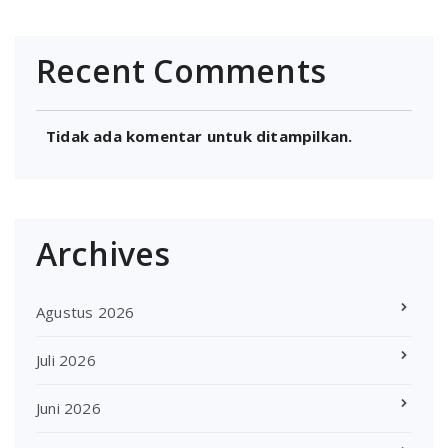
Recent Comments
Tidak ada komentar untuk ditampilkan.
Archives
Agustus 2026
Juli 2026
Juni 2026