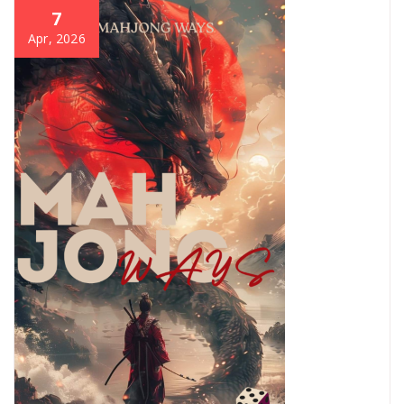
7
Apr, 2026