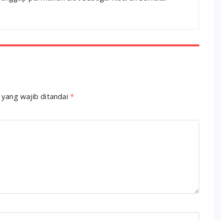
 yang wajib ditandai
*