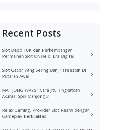
Recent Posts
Slot Depo 10K dan Perkembangan
Permainan Slot Online di Era Digital
Slot Gacor Yang Sering Banjir Freespin Di
Putaran Awal
MAHJONG WAYS : Cara Jitu Tingkatkan
Akurasi Spin Mahjong 2
Relax Gaming, Provider Slot Resmi dengan
Gameplay Berkualitas