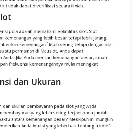
ni tidak dapat diverifikasi secara ilmiah.
lot
si pola adalah memahami volatilitas slot.
Slot
n kemenangan yang lebih besar tetapi lebih jarang,
2
mberikan kemenangan
lebih sering tetapi dengan nilai
 suatu permainan di Mauslot, Anda dapat
n Anda. Jika Anda mencari kemenangan besar, amati
 kapan frekuensi kemenangannya mulai meningkat
nsi dan Ukuran
n dan ukuran pembayaran pada slot yang Anda
n pembayaran yang lebih sering terjadi pada jumlah
 waktu antara kemenangan besar? Meskipun ini mungkin
berikan Anda intuisi yang lebih baik tentang “ritme”