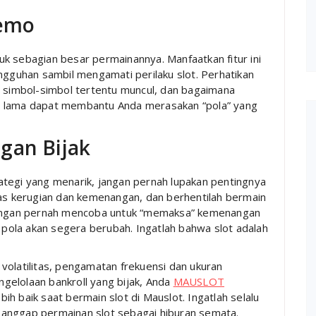
Demo
k sebagian besar permainannya. Manfaatkan fitur ini
ngguhan sambil mengamati perilaku slot. Perhatikan
g simbol-simbol tertentu muncul, dan bagaimana
p lama dapat membantu Anda merasakan “pola” yang
gan Bijak
ategi yang menarik, jangan pernah lupakan pentingnya
tas kerugian dan kemenangan, dan berhentilah bermain
 Jangan pernah mencoba untuk “memaksa” kemenangan
ola akan segera berubah. Ingatlah bahwa slot adalah
atilitas, pengamatan frekuensi dan ukuran
gelolaan bankroll yang bijak, Anda
MAUSLOT
h baik saat bermain slot di Mauslot. Ingatlah selalu
anggap permainan slot sebagai hiburan semata.