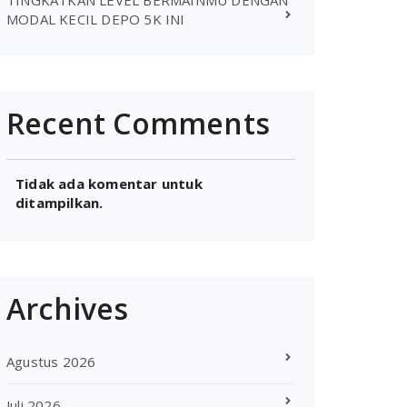
TINGKATKAN LEVEL BERMAINMU DENGAN
MODAL KECIL DEPO 5K INI
Recent Comments
Tidak ada komentar untuk
ditampilkan.
Archives
Agustus 2026
Juli 2026