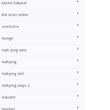
kasino bakarat
link sicbo online
LiveScore
lounge
mah-jong wins
mahjong
mahjong slot
mahjong ways 2
mauslot
maxbet