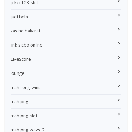
joker123 slot
judi bola
kasino bakarat
link sicbo online
LiveScore
lounge
mah-jong wins
mahjong
mahjong slot
mahjong ways 2