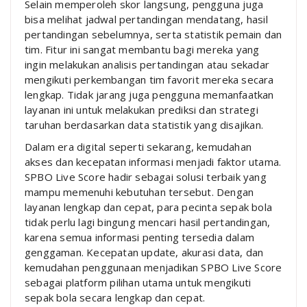
Selain memperoleh skor langsung, pengguna juga
bisa melihat jadwal pertandingan mendatang, hasil
pertandingan sebelumnya, serta statistik pemain dan
tim. Fitur ini sangat membantu bagi mereka yang
ingin melakukan analisis pertandingan atau sekadar
mengikuti perkembangan tim favorit mereka secara
lengkap. Tidak jarang juga pengguna memanfaatkan
layanan ini untuk melakukan prediksi dan strategi
taruhan berdasarkan data statistik yang disajikan.
Dalam era digital seperti sekarang, kemudahan
akses dan kecepatan informasi menjadi faktor utama.
SPBO Live Score hadir sebagai solusi terbaik yang
mampu memenuhi kebutuhan tersebut. Dengan
layanan lengkap dan cepat, para pecinta sepak bola
tidak perlu lagi bingung mencari hasil pertandingan,
karena semua informasi penting tersedia dalam
genggaman. Kecepatan update, akurasi data, dan
kemudahan penggunaan menjadikan SPBO Live Score
sebagai platform pilihan utama untuk mengikuti
sepak bola secara lengkap dan cepat.