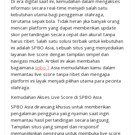
Di era digital saat ini, kemudahan dalam mengakses
informasi secara real-time menjadi salah satu
kebutuhan utama bagi penggemar olahraga,
terutama sepak bola. Tidak heran jika banyak orang
mencari platform yang dapat memberikan update
skor pertandingan secara cepat dan akurat tanpa
harus ribet. Salah satu solusi terbaik untuk kebutuhan
ini adalah SPBO Asia, sebuah situs yang menyediakan
layanan live score dengan tampilan simpel dan
navigasi mudah. Artikel ini akan membahas
bagaimana
spbo 1
Asia memudahkan kamu dalam
memantau live score tanpa ribet dan mengapa
platform ini layak menjadi pilihan utama para pecinta
olahraga.
Kemudahan Akses Live Score di SPBO Asia
SPBO Asia dirancang khusus untuk memberikan
pengalaman pengguna yang nyaman saat ingin
memantau hasil pertandingan secara langsung.
Tampilan situs yang simpel dan responsif
memungkinkan pengguna untuk membuka live score