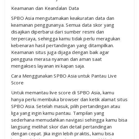
Keamanan dan Keandalan Data
SPBO Asia mengutamakan keakuratan data dan
keamanan penggunanya. Semua data skor yang
disajikan diperbarui dari sumber resmi dan
terpercaya, sehingga kamu tidak perlu meragukan
kebenaran hasil pertandingan yang ditampilkan.
Keamanan situs juga dijaga dengan baik agar
pengguna merasa nyaman dan aman saat
mengakses layanan ini kapan saja.
Cara Menggunakan SPBO Asia untuk Pantau Live
Score
Untuk memantau live score di SPBO Asia, kamu
hanya perlu membuka browser dan ketik alamat situs
SPBO Asia. Setelah masuk, pilih pertandingan atau
liga yang ingin kamu pantau. Tampilan yang
sederhana memudahkan navigasi sehingga kamu bisa
langsung melihat skor dan detail pertandingan
dengan cepat. Jika ingin lebih praktis, kamu bisa