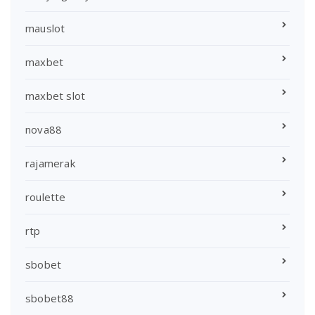
mauslot
maxbet
maxbet slot
nova88
rajamerak
roulette
rtp
sbobet
sbobet88