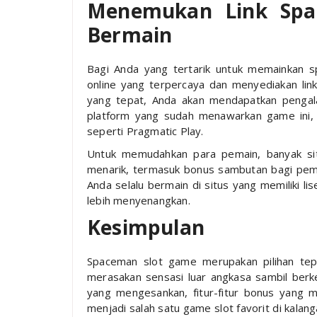
Menemukan Link Spa
Bermain
Bagi Anda yang tertarik untuk memainkan sp
online yang terpercaya dan menyediakan li
yang tepat, Anda akan mendapatkan penga
platform yang sudah menawarkan game ini
seperti Pragmatic Play.
Untuk memudahkan para pemain, banyak si
menarik, termasuk bonus sambutan bagi pema
Anda selalu bermain di situs yang memiliki l
lebih menyenangkan.
Kesimpulan
Spaceman slot game merupakan pilihan tep
merasakan sensasi luar angkasa sambil ber
yang mengesankan, fitur-fitur bonus yang 
menjadi salah satu game slot favorit di kala