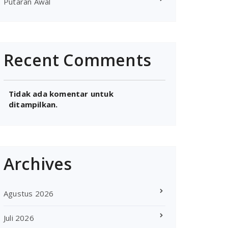
Putaran Awal
Recent Comments
Tidak ada komentar untuk
ditampilkan.
Archives
Agustus 2026
Juli 2026