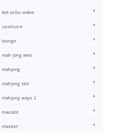
link sicbo online
LiveScore
lounge
mah-jong wins
mahjong
mahjong slot
mahjong ways 2
mauslot
maxbet