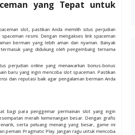
ceman yang Tepat untuk
aceman slot, pastikan Anda memilih situs perjudian
nk spaceman resmi. Dengan mengakses link spaceman
laman bermain yang lebih aman dan nyaman. Banyak
, termasuk yang didukung oleh pengembang ternama
tus perjudian online yang menawarkan bonus-bonus
in baru yang ingin mencoba slot spaceman. Pastikan
isensi dan reputasi baik agar pengalaman bermain Anda
at bagi para penggemar permainan slot yang ingin
kesempatan meraih kemenangan besar. Dengan grafis
menarik, serta peluang menang yang besar, game ini
ngan pemain Pragmatic Play. Jangan ragu untuk mencoba