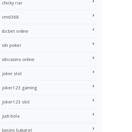
chicky run
cmd368
ibcbet online
idn poker
idncasino online
joker slot
joker123 gaming
joker123 slot
judi bola
kasino bakarat