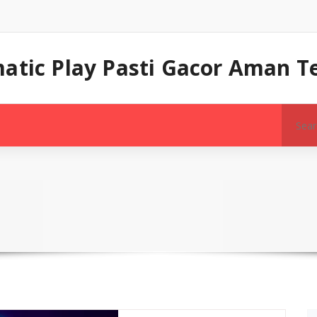
matic Play Pasti Gacor Aman T
Search
for: