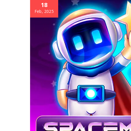
18
Feb, 2025