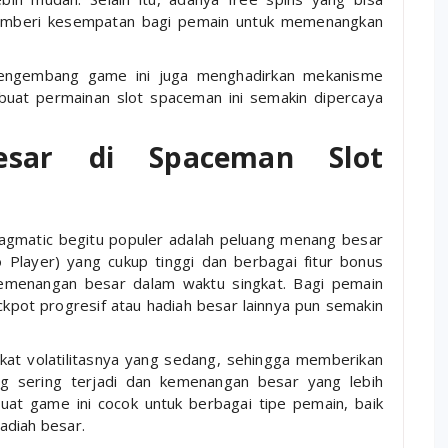
 memberi kesempatan bagi pemain untuk memenangkan
 pengembang game ini juga menghadirkan mekanisme
uat permainan slot spaceman ini semakin dipercaya
esar di Spaceman Slot
agmatic begitu populer adalah peluang menang besar
Player) yang cukup tinggi dan berbagai fitur bonus
emenangan besar dalam waktu singkat. Bagi pemain
kpot progresif atau hadiah besar lainnya pun semakin
gkat volatilitasnya yang sedang, sehingga memberikan
g sering terjadi dan kemenangan besar yang lebih
at game ini cocok untuk berbagai tipe pemain, baik
adiah besar.