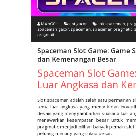
M4inG0ls
slot gacor
link spaceman
,
prag
spaceman gacor
,
spaceman
,
spaceman pragmatic
,
pragmatic
Spaceman Slot Game: Game S
dan Kemenangan Besar
Spaceman Slot Game
Luar Angkasa dan K
Slot spaceman adalah salah satu permainan s
tema luar angkasa yang menarik dan inovatif
desain yang menggambarkan suasana luar angk
menawarkan kesempatan besar untuk meme
pragmatic menjadi pilihan banyak pemain slo
peluang menang yang cukup besar.