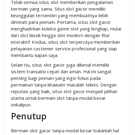
Tidak semua situs slot memberikan pengalaman
bermain yang sama. Situs slot gacor memiliki
keunggulan tersendiri yang membuatnya lebih
diminati para pemain. Pertama, situs slot gacor
menghadirkan koleksi game slot yang lengkap, mulai
dari slot klasik hingga slot modern dengan fitur
interaktif. Kedua, situs slot terpercaya memberikan
pelayanan customer service profesional yang siap
membantu kapan saja.
Selain itu, situs slot gacor juga dikenal memiliki
sistem transaksi cepat dan aman. Hal ini sangat
penting bagi pemain yang ingin fokus pada
permainan tanpa khawatir masalah teknis. Dengan
reputasi yang baik, situs slot gacor menjadi pilihan
utama untuk bermain slot tanpa modal besar
sekalipun.
Penutup
Bermain slot gacor tanpa modal besar bukanlah hal