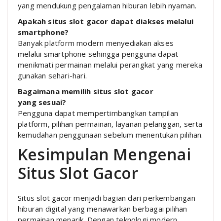
yang mendukung pengalaman hiburan lebih nyaman.
Apakah situs slot gacor dapat diakses melalui
smartphone?
Banyak platform modern menyediakan akses
melalui smartphone sehingga pengguna dapat
menikmati permainan melalui perangkat yang mereka
gunakan sehari-hari.
Bagaimana memilih situs slot gacor
yang sesuai?
Pengguna dapat mempertimbangkan tampilan
platform, pilihan permainan, layanan pelanggan, serta
kemudahan penggunaan sebelum menentukan pilihan.
Kesimpulan Mengenai
Situs Slot Gacor
Situs slot gacor menjadi bagian dari perkembangan
hiburan digital yang menawarkan berbagai pilihan
permainan menarik. Dengan teknologi modern,