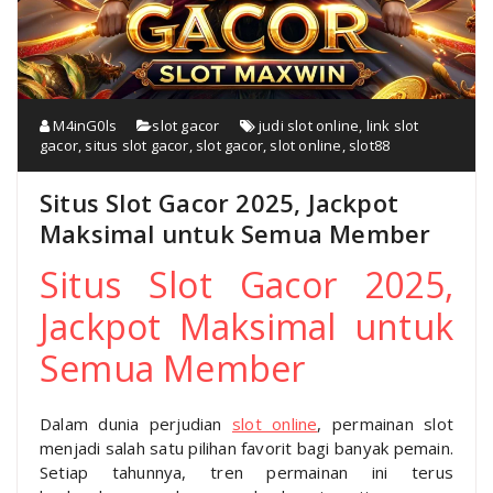
M4inG0ls
slot gacor
judi slot online
,
link slot
gacor
,
situs slot gacor
,
slot gacor
,
slot online
,
slot88
Situs Slot Gacor 2025, Jackpot
Maksimal untuk Semua Member
Situs Slot Gacor 2025,
Jackpot Maksimal untuk
Semua Member
Dalam dunia perjudian
slot online
, permainan slot
menjadi salah satu pilihan favorit bagi banyak pemain.
Setiap tahunnya, tren permainan ini terus