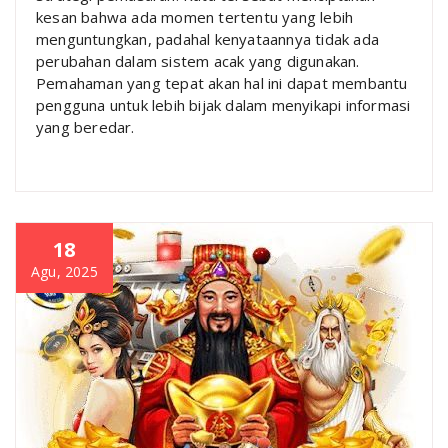
kesan bahwa ada momen tertentu yang lebih
menguntungkan, padahal kenyataannya tidak ada
perubahan dalam sistem acak yang digunakan.
Pemahaman yang tepat akan hal ini dapat membantu
pengguna untuk lebih bijak dalam menyikapi informasi
yang beredar.
18
Agu, 2025