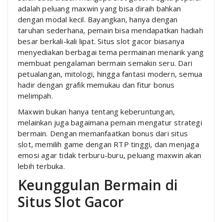
adalah peluang maxwin yang bisa diraih bahkan
dengan modal kecil. Bayangkan, hanya dengan
taruhan sederhana, pemain bisa mendapatkan hadiah
besar berkali-kali lipat. Situs slot gacor biasanya
menyediakan berbagai tema permainan menarik yang
membuat pengalaman bermain semakin seru. Dari
petualangan, mitologi, hingga fantasi modern, semua
hadir dengan grafik memukau dan fitur bonus
melimpah.
Maxwin bukan hanya tentang keberuntungan,
melainkan juga bagaimana pemain mengatur strategi
bermain. Dengan memanfaatkan bonus dari situs
slot, memilih game dengan RTP tinggi, dan menjaga
emosi agar tidak terburu-buru, peluang maxwin akan
lebih terbuka.
Keunggulan Bermain di
Situs Slot Gacor