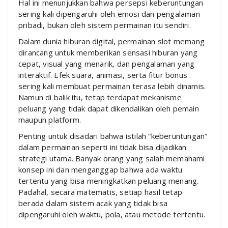
Hal ini menunjukkan bahwa persepsi keberuntungan
sering kali dipengaruhi oleh emosi dan pengalaman
pribadi, bukan oleh sistem permainan itu sendiri.
Dalam dunia hiburan digital, permainan slot memang
dirancang untuk memberikan sensasi hiburan yang
cepat, visual yang menarik, dan pengalaman yang
interaktif. Efek suara, animasi, serta fitur bonus
sering kali membuat permainan terasa lebih dinamis.
Namun di balik itu, tetap terdapat mekanisme
peluang yang tidak dapat dikendalikan oleh pemain
maupun platform.
Penting untuk disadari bahwa istilah “keberuntungan”
dalam permainan seperti ini tidak bisa dijadikan
strategi utama. Banyak orang yang salah memahami
konsep ini dan menganggap bahwa ada waktu
tertentu yang bisa meningkatkan peluang menang.
Padahal, secara matematis, setiap hasil tetap
berada dalam sistem acak yang tidak bisa
dipengaruhi oleh waktu, pola, atau metode tertentu.