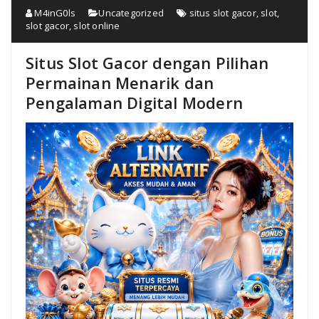
M4inG0ls
Uncategorized
situs slot gacor
,
slot
,
slot gacor
,
slot online
Situs Slot Gacor dengan Pilihan
Permainan Menarik dan
Pengalaman Digital Modern