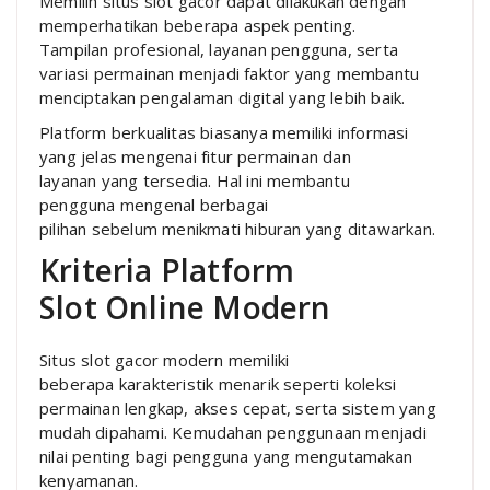
Memilih situs slot gacor dapat dilakukan dengan
memperhatikan beberapa aspek penting.
Tampilan profesional, layanan pengguna, serta
variasi permainan menjadi faktor yang membantu
menciptakan pengalaman digital yang lebih baik.
Platform berkualitas biasanya memiliki informasi
yang jelas mengenai fitur permainan dan
layanan yang tersedia. Hal ini membantu
pengguna mengenal berbagai
pilihan sebelum menikmati hiburan yang ditawarkan.
Kriteria Platform
Slot Online Modern
Situs slot gacor modern memiliki
beberapa karakteristik menarik seperti koleksi
permainan lengkap, akses cepat, serta sistem yang
mudah dipahami. Kemudahan penggunaan menjadi
nilai penting bagi pengguna yang mengutamakan
kenyamanan.