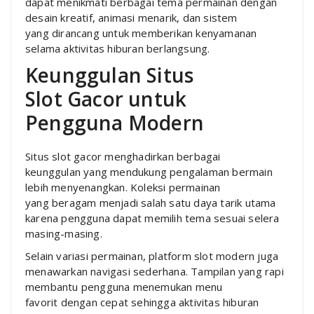
dapat menikmati berbagai tema permainan dengan
desain kreatif, animasi menarik, dan sistem
yang dirancang untuk memberikan kenyamanan
selama aktivitas hiburan berlangsung.
Keunggulan Situs
Slot Gacor untuk
Pengguna Modern
Situs slot gacor menghadirkan berbagai
keunggulan yang mendukung pengalaman bermain
lebih menyenangkan. Koleksi permainan
yang beragam menjadi salah satu daya tarik utama
karena pengguna dapat memilih tema sesuai selera
masing-masing.
Selain variasi permainan, platform slot modern juga
menawarkan navigasi sederhana. Tampilan yang rapi
membantu pengguna menemukan menu
favorit dengan cepat sehingga aktivitas hiburan