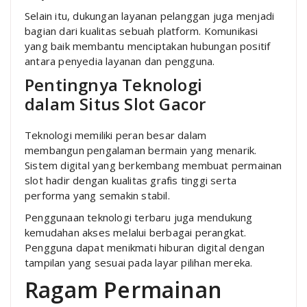
Selain itu, dukungan layanan pelanggan juga menjadi
bagian dari kualitas sebuah platform. Komunikasi
yang baik membantu menciptakan hubungan positif
antara penyedia layanan dan pengguna.
Pentingnya Teknologi
dalam Situs Slot Gacor
Teknologi memiliki peran besar dalam
membangun pengalaman bermain yang menarik.
Sistem digital yang berkembang membuat permainan
slot hadir dengan kualitas grafis tinggi serta
performa yang semakin stabil.
Penggunaan teknologi terbaru juga mendukung
kemudahan akses melalui berbagai perangkat.
Pengguna dapat menikmati hiburan digital dengan
tampilan yang sesuai pada layar pilihan mereka.
Ragam Permainan