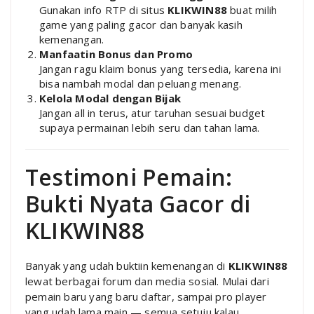
Gunakan info RTP di situs
KLIKWIN88
buat milih
game yang paling gacor dan banyak kasih
kemenangan.
Manfaatin Bonus dan Promo
Jangan ragu klaim bonus yang tersedia, karena ini
bisa nambah modal dan peluang menang.
Kelola Modal dengan Bijak
Jangan all in terus, atur taruhan sesuai budget
supaya permainan lebih seru dan tahan lama.
Testimoni Pemain:
Bukti Nyata Gacor di
KLIKWIN88
Banyak yang udah buktiin kemenangan di
KLIKWIN88
lewat berbagai forum dan media sosial. Mulai dari
pemain baru yang baru daftar, sampai pro player
yang udah lama main — semua setuju kalau