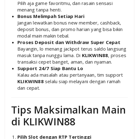
Pilih aja game favoritmu, dan rasain sensasi
menang tanpa henti.
Bonus Melimpah Setiap Hari
Jangan lewatkan bonus new member, cashback,
deposit bonus, dan promo harian yang bisa bikin
modal main makin tebal.
Proses Deposit dan Withdraw Super Cepat
Bayangin, lo menang jackpot terus saldo langsung
masuk tanpa nunggu lama. Di
KLIKWIN88
, proses
transaksi cepet banget, aman, dan nyaman.
Support 24/7 Siap Bantu Lo
Kalau ada masalah atau pertanyaan, tim support
KLIKWIN88
selalu siap melayani dengan ramah
dan cepat.
Tips Maksimalkan Main
di KLIKWIN88
Pilih Slot dengan RTP Tertinggi