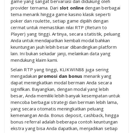
game yang sangat bervariasi dan didukung oleh
provider ternama. Dari
slot online
dengan berbagai
tema menarik hingga game kasino klasik seperti
poker dan roulette, setiap game dipilih dengan
cermat untuk memastikan nilai RTP (Return to
Player) yang tinggi. Artinya, secara statistik, peluang
Anda untuk mendapatkan kembali modal bahkan
keuntungan jauh lebih besar dibandingkan platform
lain. Ini bukan sekadar janji, melainkan data yang
mendukung klaim kami.
Selain RTP yang tinggi, KLIKWIN88 juga sering
mengadakan
promosi dan bonus
menarik yang
dapat meningkatkan modal bermain Anda secara
signifikan. Bayangkan, dengan modal yang lebih
besar, Anda memiliki lebih banyak kesempatan untuk
mencoba berbagai strategi dan bermain lebih lama,
yang secara otomatis meningkatkan peluang
kemenangan Anda. Bonus deposit, cashback, hingga
bonus referral adalah beberapa contoh keuntungan
ekstra yang bisa Anda dapatkan, menjadikan setiap