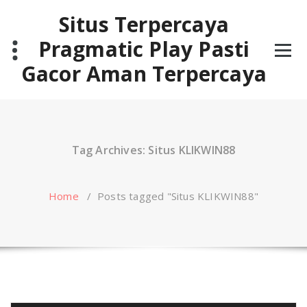
Skip
Situs Terpercaya
to
content
Pragmatic Play Pasti
Gacor Aman Terpercaya
Tag Archives: Situs KLIKWIN88
Home
/
Posts tagged "Situs KLIKWIN88"