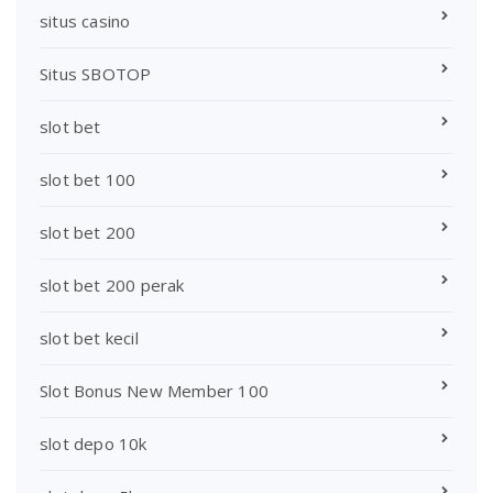
situs casino
Situs SBOTOP
slot bet
slot bet 100
slot bet 200
slot bet 200 perak
slot bet kecil
Slot Bonus New Member 100
slot depo 10k