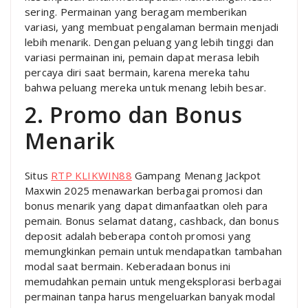
sering. Permainan yang beragam memberikan
variasi, yang membuat pengalaman bermain menjadi
lebih menarik. Dengan peluang yang lebih tinggi dan
variasi permainan ini, pemain dapat merasa lebih
percaya diri saat bermain, karena mereka tahu
bahwa peluang mereka untuk menang lebih besar.
2. Promo dan Bonus
Menarik
Situs
RTP KLIKWIN88
Gampang Menang Jackpot
Maxwin 2025 menawarkan berbagai promosi dan
bonus menarik yang dapat dimanfaatkan oleh para
pemain. Bonus selamat datang, cashback, dan bonus
deposit adalah beberapa contoh promosi yang
memungkinkan pemain untuk mendapatkan tambahan
modal saat bermain. Keberadaan bonus ini
memudahkan pemain untuk mengeksplorasi berbagai
permainan tanpa harus mengeluarkan banyak modal