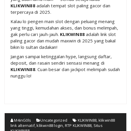
KLIKWIN88
adalah tempat slot paling gacor dan
terpercaya di 2025.
Kalau lo pengen main slot dengan peluang menang
yang tinggi, kemudahan akses, dan bonus melimpah,
gak perlu cari jauh-jauh.
KLIKWIN88
adalah link slot
paling gacor dan mudah maxwin di 2025 yang bakal
bikin lo sultan dadakan!
Jangan sampai ketinggalan hype, langsung daftar,
deposit, dan rasain sendiri sensasi menang di
KLIKWIN88
. Cuan besar dan jackpot melimpah sudah
nunggu lo!
M4inG0ls
Uncategorized
KLIKWIN88
,
klikwin88
link alternatif
,
klikwin88 login
,
RTP KLIKWIN88
,
Situs
KLIKWIN88