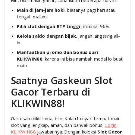
Nih, biar makin gacor, coba ikutin beberapa tips ini:
Main di jam-jam hoki
, biasanya pagi hari atau
tengah malam.
Pilih slot dengan RTP tinggi
, minimal 96%.
Kelola saldo dengan bijak
, jangan langsung all-
in.
Manfaatkan promo dan bonus dari
KLIKWIN88
, karena ini bisa nambah modal lo buat
main.
Saatnya Gaskeun Slot
Gacor Terbaru di
KLIKWIN88!
Gak usah mikir lama, bro. Kalau lo nyari tempat main
slot yang lengkap, aman, dan banyak bonus,
Login
KLIKWIN88
jawabannya. Dengan koleksi
Slot Gacor