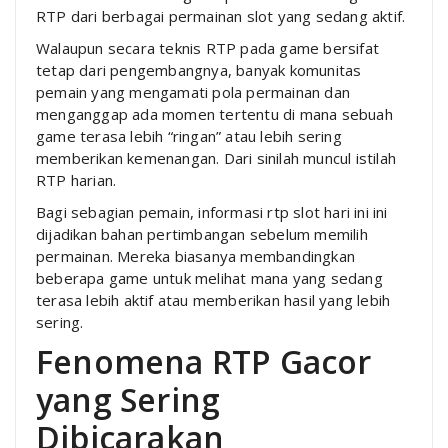
RTP dari berbagai permainan slot yang sedang aktif.
Walaupun secara teknis RTP pada game bersifat
tetap dari pengembangnya, banyak komunitas
pemain yang mengamati pola permainan dan
menganggap ada momen tertentu di mana sebuah
game terasa lebih “ringan” atau lebih sering
memberikan kemenangan. Dari sinilah muncul istilah
RTP harian.
Bagi sebagian pemain, informasi rtp slot hari ini ini
dijadikan bahan pertimbangan sebelum memilih
permainan. Mereka biasanya membandingkan
beberapa game untuk melihat mana yang sedang
terasa lebih aktif atau memberikan hasil yang lebih
sering.
Fenomena RTP Gacor
yang Sering
Dibicarakan