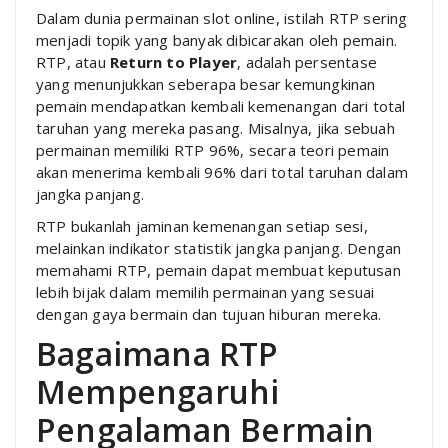
Dalam dunia permainan slot online, istilah RTP sering
menjadi topik yang banyak dibicarakan oleh pemain.
RTP, atau
Return to Player
, adalah persentase
yang menunjukkan seberapa besar kemungkinan
pemain mendapatkan kembali kemenangan dari total
taruhan yang mereka pasang. Misalnya, jika sebuah
permainan memiliki RTP 96%, secara teori pemain
akan menerima kembali 96% dari total taruhan dalam
jangka panjang.
RTP bukanlah jaminan kemenangan setiap sesi,
melainkan indikator statistik jangka panjang. Dengan
memahami RTP, pemain dapat membuat keputusan
lebih bijak dalam memilih permainan yang sesuai
dengan gaya bermain dan tujuan hiburan mereka.
Bagaimana RTP
Mempengaruhi
Pengalaman Bermain