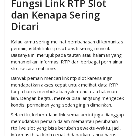
Fungsi Link RTP Slot
dan Kenapa Sering
Dicari
Kalau kamu sering melihat pembahasan di komunitas
pemain, istilah link rtp slot pasti sering muncul.
Biasanya ini merujuk pada tautan atau halaman yang
menampilkan informasi RTP dari berbagai permainan
slot secara real time.
Banyak pemain mencari link rtp slot karena ingin
mendapatkan akses cepat untuk melihat data RTP
tanpa harus membuka banyak menu atau halaman
lain. Dengan begitu, mereka bisa langsung mengecek
kondisi permainan yang sedang ingin dimainkan.
Selain itu, keberadaan link semacam ini juga dianggap
memudahkan pemain dalam memantau perubahan
rtp live slot yang bisa berubah sewaktu-waktu. Jadi,
informasi bisa lebih cepat didapatkan tanpa harus