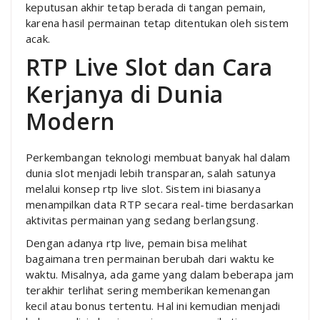
keputusan akhir tetap berada di tangan pemain,
karena hasil permainan tetap ditentukan oleh sistem
acak.
RTP Live Slot dan Cara
Kerjanya di Dunia
Modern
Perkembangan teknologi membuat banyak hal dalam
dunia slot menjadi lebih transparan, salah satunya
melalui konsep rtp live slot. Sistem ini biasanya
menampilkan data RTP secara real-time berdasarkan
aktivitas permainan yang sedang berlangsung.
Dengan adanya rtp live, pemain bisa melihat
bagaimana tren permainan berubah dari waktu ke
waktu. Misalnya, ada game yang dalam beberapa jam
terakhir terlihat sering memberikan kemenangan
kecil atau bonus tertentu. Hal ini kemudian menjadi