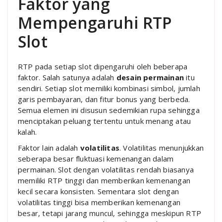
Faktor yang
Mempengaruhi RTP
Slot
RTP pada setiap slot dipengaruhi oleh beberapa
faktor. Salah satunya adalah
desain permainan
itu
sendiri. Setiap slot memiliki kombinasi simbol, jumlah
garis pembayaran, dan fitur bonus yang berbeda.
Semua elemen ini disusun sedemikian rupa sehingga
menciptakan peluang tertentu untuk menang atau
kalah.
Faktor lain adalah
volatilitas
. Volatilitas menunjukkan
seberapa besar fluktuasi kemenangan dalam
permainan. Slot dengan volatilitas rendah biasanya
memiliki RTP tinggi dan memberikan kemenangan
kecil secara konsisten. Sementara slot dengan
volatilitas tinggi bisa memberikan kemenangan
besar, tetapi jarang muncul, sehingga meskipun RTP