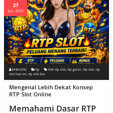
27
Jun, 2026
M4inG0ls
rtp
link rtp slot
,
rtp gacor
,
rtp slot
,
rtp
slot hari ini
,
rtp slot live
Mengenal Lebih Dekat Konsep
RTP Slot Online
Memahami Dasar RTP