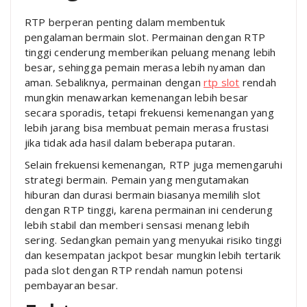
RTP berperan penting dalam membentuk
pengalaman bermain slot. Permainan dengan RTP
tinggi cenderung memberikan peluang menang lebih
besar, sehingga pemain merasa lebih nyaman dan
aman. Sebaliknya, permainan dengan
rtp slot
rendah
mungkin menawarkan kemenangan lebih besar
secara sporadis, tetapi frekuensi kemenangan yang
lebih jarang bisa membuat pemain merasa frustasi
jika tidak ada hasil dalam beberapa putaran.
Selain frekuensi kemenangan, RTP juga memengaruhi
strategi bermain. Pemain yang mengutamakan
hiburan dan durasi bermain biasanya memilih slot
dengan RTP tinggi, karena permainan ini cenderung
lebih stabil dan memberi sensasi menang lebih
sering. Sedangkan pemain yang menyukai risiko tinggi
dan kesempatan jackpot besar mungkin lebih tertarik
pada slot dengan RTP rendah namun potensi
pembayaran besar.