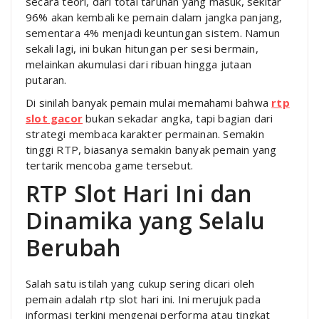
secara teori, dari total taruhan yang masuk, sekitar
96% akan kembali ke pemain dalam jangka panjang,
sementara 4% menjadi keuntungan sistem. Namun
sekali lagi, ini bukan hitungan per sesi bermain,
melainkan akumulasi dari ribuan hingga jutaan
putaran.
Di sinilah banyak pemain mulai memahami bahwa
rtp
slot gacor
bukan sekadar angka, tapi bagian dari
strategi membaca karakter permainan. Semakin
tinggi RTP, biasanya semakin banyak pemain yang
tertarik mencoba game tersebut.
RTP Slot Hari Ini dan
Dinamika yang Selalu
Berubah
Salah satu istilah yang cukup sering dicari oleh
pemain adalah rtp slot hari ini. Ini merujuk pada
informasi terkini mengenai performa atau tingkat