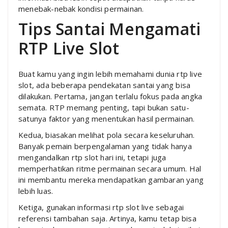
menebak-nebak kondisi permainan.
Tips Santai Mengamati
RTP Live Slot
Buat kamu yang ingin lebih memahami dunia rtp live
slot, ada beberapa pendekatan santai yang bisa
dilakukan. Pertama, jangan terlalu fokus pada angka
semata. RTP memang penting, tapi bukan satu-
satunya faktor yang menentukan hasil permainan.
Kedua, biasakan melihat pola secara keseluruhan.
Banyak pemain berpengalaman yang tidak hanya
mengandalkan rtp slot hari ini, tetapi juga
memperhatikan ritme permainan secara umum. Hal
ini membantu mereka mendapatkan gambaran yang
lebih luas.
Ketiga, gunakan informasi rtp slot live sebagai
referensi tambahan saja. Artinya, kamu tetap bisa