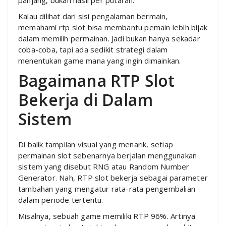
Kalau dilihat dari sisi pengalaman bermain,
memahami rtp slot bisa membantu pemain lebih bijak
dalam memilih permainan. Jadi bukan hanya sekadar
coba-coba, tapi ada sedikit strategi dalam
menentukan game mana yang ingin dimainkan.
Bagaimana RTP Slot
Bekerja di Dalam
Sistem
Di balik tampilan visual yang menarik, setiap
permainan slot sebenarnya berjalan menggunakan
sistem yang disebut RNG atau Random Number
Generator. Nah, RTP slot bekerja sebagai parameter
tambahan yang mengatur rata-rata pengembalian
dalam periode tertentu.
Misalnya, sebuah game memiliki RTP 96%. Artinya