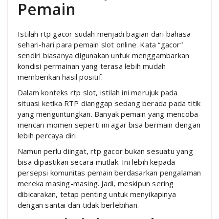
Pemain
Istilah rtp gacor sudah menjadi bagian dari bahasa
sehari-hari para pemain slot online. Kata “gacor”
sendiri biasanya digunakan untuk menggambarkan
kondisi permainan yang terasa lebih mudah
memberikan hasil positif.
Dalam konteks rtp slot, istilah ini merujuk pada
situasi ketika RTP dianggap sedang berada pada titik
yang menguntungkan. Banyak pemain yang mencoba
mencari momen seperti ini agar bisa bermain dengan
lebih percaya diri.
Namun perlu diingat, rtp gacor bukan sesuatu yang
bisa dipastikan secara mutlak. Ini lebih kepada
persepsi komunitas pemain berdasarkan pengalaman
mereka masing-masing. Jadi, meskipun sering
dibicarakan, tetap penting untuk menyikapinya
dengan santai dan tidak berlebihan.