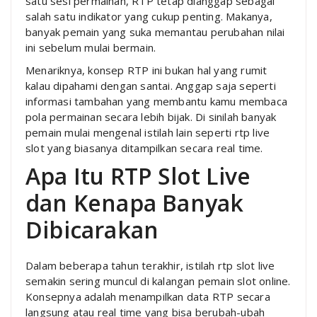
satu sesi permainan, RTP tetap dianggap sebagai
salah satu indikator yang cukup penting. Makanya,
banyak pemain yang suka memantau perubahan nilai
ini sebelum mulai bermain.
Menariknya, konsep RTP ini bukan hal yang rumit
kalau dipahami dengan santai. Anggap saja seperti
informasi tambahan yang membantu kamu membaca
pola permainan secara lebih bijak. Di sinilah banyak
pemain mulai mengenal istilah lain seperti rtp live
slot yang biasanya ditampilkan secara real time.
Apa Itu RTP Slot Live
dan Kenapa Banyak
Dibicarakan
Dalam beberapa tahun terakhir, istilah rtp slot live
semakin sering muncul di kalangan pemain slot online.
Konsepnya adalah menampilkan data RTP secara
langsung atau real time yang bisa berubah-ubah