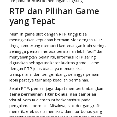
daripada prediksi kemenangan langsung.
RTP dan Pilihan Game
yang Tepat
Memilih game slot dengan RTP tinggi bisa
meningkatkan kepuasan bermain. Slot dengan RTP
tinggi cenderung memberi kemenangan lebih sering,
sehingga pemain merasa permainan lebih “adil” dan
menyenangkan. Selain itu, informasi RTP sering
digunakan sebagai indikator kualitas game. Game
dengan RTP jelas biasanya menunjukkan
transparansi dari pengembang, sehingga pemain
lebih percaya terhadap keadilan permainan.
Selain RTP, pemain juga dapat mempertimbangkan
tema permainan, fitur bonus, dan tampilan
visual
. Semua elemen ini berkontribusi pada
pengalaman bermain. Misalnya, slot dengan grafik
menarik, efek suara memikat, dan fitur bonus yang
interaktif akan membuat pemain lebih betah meski