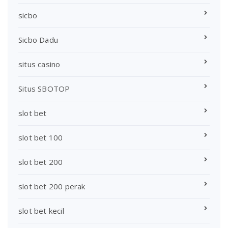
sicbo
Sicbo Dadu
situs casino
Situs SBOTOP
slot bet
slot bet 100
slot bet 200
slot bet 200 perak
slot bet kecil