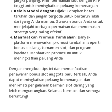
jangka panjang. Pilih
permainan slot dengan RTP
tinggi untuk meningkatkan peluang kemenangan.
Kelola Modal dengan Bijak:
Tetapkan batas
taruhan dan jangan tergoda untuk bertaruh lebih
dari yang Anda mampu. Gunakan bonus Anda untuk
menjelajahi berbagai permainan dan menemukan
strategi yang paling efektif.
Manfaatkan Promosi Tambahan:
Banyak
platform menawarkan promosi tambahan seperti
bonus isi ulang, turnamen slot, dan program
loyalitas. Manfaatkan promosi ini untuk
meningkatkan peluang Anda.
Dengan mengikuti tips ini dan memanfaatkan
penawaran bonus slot anggota baru terbaik, Anda
dapat meningkatkan peluang kemenangan dan
menikmati pengalaman bermain slot daring yang
lebih menguntungkan. Selamat bermain dan semoga
beruntung!