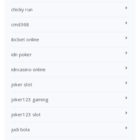
chicky run
cmd368
ibcbet online
idn poker
idncasino online
joker slot
joker123 gaming
joker123 slot
judi bola