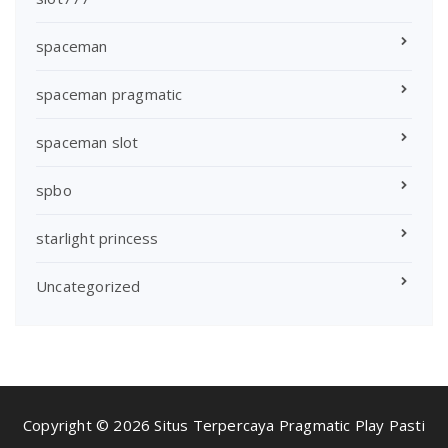
spaceman
spaceman pragmatic
spaceman slot
spbo
starlight princess
Uncategorized
Copyright © 2026 Situs Terpercaya Pragmatic Play Pasti