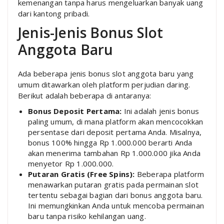
kemenangan tanpa harus mengeluarkan banyak uang
dari kantong pribadi.
Jenis-Jenis Bonus Slot
Anggota Baru
Ada beberapa jenis bonus slot anggota baru yang
umum ditawarkan oleh platform perjudian daring.
Berikut adalah beberapa di antaranya:
Bonus Deposit Pertama:
Ini adalah jenis bonus
paling umum, di mana platform akan mencocokkan
persentase dari deposit pertama Anda. Misalnya,
bonus 100% hingga Rp 1.000.000 berarti Anda
akan menerima tambahan Rp 1.000.000 jika Anda
menyetor Rp 1.000.000.
Putaran Gratis (Free Spins):
Beberapa platform
menawarkan putaran gratis pada permainan slot
tertentu sebagai bagian dari bonus anggota baru.
Ini memungkinkan Anda untuk mencoba permainan
baru tanpa risiko kehilangan uang.