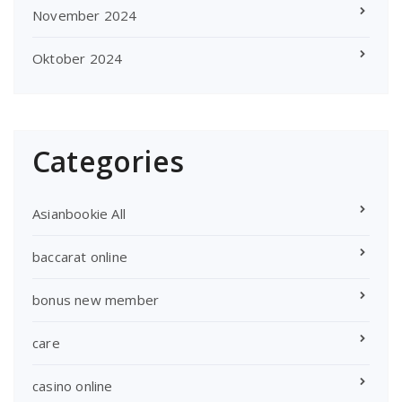
November 2024
Oktober 2024
Categories
Asianbookie All
baccarat online
bonus new member
care
casino online