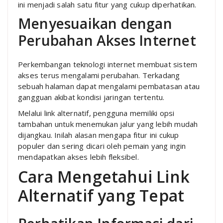
ini menjadi salah satu fitur yang cukup diperhatikan.
Menyesuaikan dengan
Perubahan Akses Internet
Perkembangan teknologi internet membuat sistem
akses terus mengalami perubahan. Terkadang
sebuah halaman dapat mengalami pembatasan atau
gangguan akibat kondisi jaringan tertentu.
Melalui link alternatif, pengguna memiliki opsi
tambahan untuk menemukan jalur yang lebih mudah
dijangkau. Inilah alasan mengapa fitur ini cukup
populer dan sering dicari oleh pemain yang ingin
mendapatkan akses lebih fleksibel.
Cara Mengetahui Link
Alternatif yang Tepat