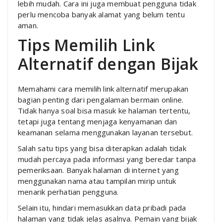
lebih mudah. Cara ini juga membuat pengguna tidak
perlu mencoba banyak alamat yang belum tentu
aman.
Tips Memilih Link
Alternatif dengan Bijak
Memahami cara memilih link alternatif merupakan
bagian penting dari pengalaman bermain online.
Tidak hanya soal bisa masuk ke halaman tertentu,
tetapi juga tentang menjaga kenyamanan dan
keamanan selama menggunakan layanan tersebut.
Salah satu tips yang bisa diterapkan adalah tidak
mudah percaya pada informasi yang beredar tanpa
pemeriksaan. Banyak halaman di internet yang
menggunakan nama atau tampilan mirip untuk
menarik perhatian pengguna.
Selain itu, hindari memasukkan data pribadi pada
halaman yang tidak jelas asalnya. Pemain yang bijak