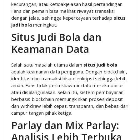
kecurangan, atau ketidakjelasan hasil pertandingan.
Fans dan pemain bisa melihat riwayat transaksi
dengan jelas, sehingga kepercayaan terhadap
situs
judi bola
meningkat.
Situs Judi Bola dan
Keamanan Data
Salah satu masalah utama dalam
situs judi bola
adalah keamanan data pengguna. Dengan blockchain,
identitas dan transaksi bisa dienkripsi sehingga lebih
aman. Fans tidak perlu khawatir data mereka bocor
atau disalahgunakan. Selain itu, sistem pembayaran
berbasis blockchain memungkinkan proses deposit
dan withdraw lebih cepat, transparan, dan bebas dari
campur tangan pihak ketiga.
Parlay dan Mix Parlay:
Analisis Lebih Terbuka