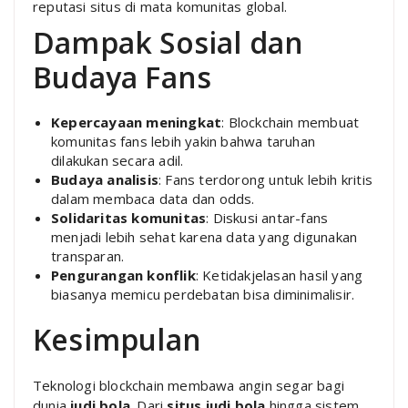
reputasi situs di mata komunitas global.
Dampak Sosial dan
Budaya Fans
Kepercayaan meningkat
: Blockchain membuat
komunitas fans lebih yakin bahwa taruhan
dilakukan secara adil.
Budaya analisis
: Fans terdorong untuk lebih kritis
dalam membaca data dan odds.
Solidaritas komunitas
: Diskusi antar-fans
menjadi lebih sehat karena data yang digunakan
transparan.
Pengurangan konflik
: Ketidakjelasan hasil yang
biasanya memicu perdebatan bisa diminimalisir.
Kesimpulan
Teknologi blockchain membawa angin segar bagi
dunia
judi bola
. Dari
situs judi bola
hingga sistem