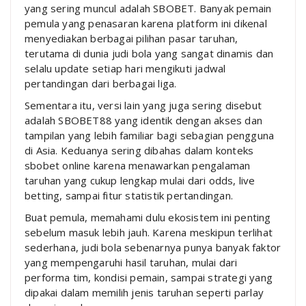
yang sering muncul adalah
SBOBET
. Banyak pemain
pemula yang penasaran karena platform ini dikenal
menyediakan berbagai pilihan pasar taruhan,
terutama di dunia judi bola yang sangat dinamis dan
selalu update setiap hari mengikuti jadwal
pertandingan dari berbagai liga.
Sementara itu, versi lain yang juga sering disebut
adalah
SBOBET88
yang identik dengan akses dan
tampilan yang lebih familiar bagi sebagian pengguna
di Asia. Keduanya sering dibahas dalam konteks
sbobet online karena menawarkan pengalaman
taruhan yang cukup lengkap mulai dari odds, live
betting, sampai fitur statistik pertandingan.
Buat pemula, memahami dulu ekosistem ini penting
sebelum masuk lebih jauh. Karena meskipun terlihat
sederhana, judi bola sebenarnya punya banyak faktor
yang mempengaruhi hasil taruhan, mulai dari
performa tim, kondisi pemain, sampai strategi yang
dipakai dalam memilih jenis taruhan seperti parlay