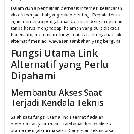
Dalam dunia permainan berbasis internet, kelancaran
akses menjadi hal yang cukup penting. Pemain tentu
ingin menikmati pengalaman bermain dengan nyaman
tanpa harus menghadapi halaman yang sulit diakses.
Karena itu, memahami fungsi dan cara mengenali link
alternatif menjadi wawasan tambahan yang berguna.
Fungsi Utama Link
Alternatif yang Perlu
Dipahami
Membantu Akses Saat
Terjadi Kendala Teknis
Salah satu fungsi utama link alternatif adalah
memberikan jalur masuk tambahan ketika akses
utama mengalami masalah. Gangguan teknis bisa