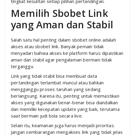
tingkat kesulitan setiap pilihan pertandingan.
Memilih Sbobet Link
yang Aman dan Stabil
Salah satu hal penting dalam sbobet online adalah
akses atau sbobet link. Banyak pemain tidak
menyadari bahwa akses ke platform harus dipastikan
aman dan stabil agar pengalaman bermain tidak
terganggu.
Link yang tidak stabil bisa membuat data
pertandingan terlambat muncul atau bahkan
mengganggu proses taruhan yang sedang
berlangsung. Karena itu, penting untuk memastikan
akses yang digunakan benar-benar bisa diandalkan
dan memiliki kecepatan update yang baik, terutama
saat bermain judi bola secara live.
Selain itu, keamanan juga harus menjadi prioritas.
Jangan sembarangan mengakses link yang tidak jelas