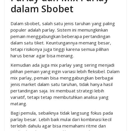
dalam Sbobet
Dalam sbobet, salah satu jenis taruhan yang paling
populer adalah parlay. Sistem ini memungkinkan
pemain menggabungkan beberapa pertandingan
dalam satu tiket. Keuntungannya memang besar,
tetapi risikonya juga tinggi karena semua pilihan
harus benar agar bisa menang.
Kemudian ada juga mix parlay yang sering menjadi
pilihan pemain yang ingin variasi lebih fleksibel. Dalam
mix parlay, pemain bisa menggabungkan berbagai
jenis market dalam satu taruhan, tidak hanya hasil
pertandingan saja. Ini membuat strategi lebih
variatif, tetapi tetap membutuhkan analisa yang
matang.
Bagi pemula, sebaiknya tidak langsung fokus pada
parlay besar. Lebih baik mulai dari kombinasi kecil
terlebih dahulu agar bisa memahami ritme dan