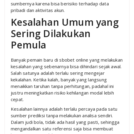
sumbernya karena bisa berisiko terhadap data
pribadi dan aktivitas akun.
Kesalahan Umum yang
Sering Dilakukan
Pemula
Banyak pemain baru di sbobet online yang melakukan
kesalahan yang sebenarnya bisa dihindari sejak awal.
Salah satunya adalah terlalu sering mengejar
kekalahan. Ketika kalah, banyak yang langsung
menaikkan taruhan tanpa perhitungan, padahal ini
justru meningkatkan risiko kehilangan modal lebih
cepat.
Kesalahan lainnya adalah terlalu percaya pada satu
sumber prediksi tanpa melakukan analisa sendiri.
Dalam judi bola, tidak ada hasil yang pasti, sehingga
mengandalkan satu referensi saja bisa membuat