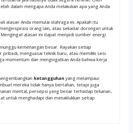
ng lebih dalam mengapa Anda melakukan apa yang Anda
bali alasan Anda memulai olahraga ini. Apakah itu
menginspirasi orang lain, atau sekadar dorongan untuk
i? Mengingat alasan ini dapat menjadi sumber energi
menunggu kemenangan besar. Rayakan setiap
 pribadi, menguasai teknik baru, atau memiliki sesi
njaga momentum dan mengingatkan Anda bahwa kerja
g mengembangkan
ketangguhan
yang melampaui
mbuat mereka tidak hanya bertahan, tetapi juga
hanan mental, persepsi yang benar terhadap tekanan,
 alat untuk menghadapi dan menaklukkan setiap