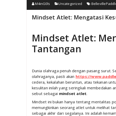
M4inG0ls
Uncategorized
BellevillePaddl
Mindset Atlet: Mengatasi Ke
Mindset Atlet: Me
Tantangan
Dunia olahraga penuh dengan pasang surut. Seti
olahraganya, pasti akan
https://www.paddleb
cedera, kekalahan beruntun, atau tekanan unt
kesulitan inilah yang seringkali membedakan a
sebut sebagai
mindset atlet
.
Mindset ini bukan hanya tentang mentalitas po
memungkinkan seorang atlet untuk melihat t
sebagai akhir dari segalanya. Ini adalah kema