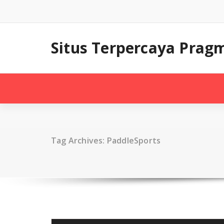
Skip
to
content
Situs Terpercaya Prag
Tag Archives: PaddleSports