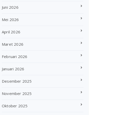
Juni 2026
Mei 2026
April 2026
Maret 2026
Februari 2026
Januari 2026
Desember 2025
November 2025
Oktober 2025