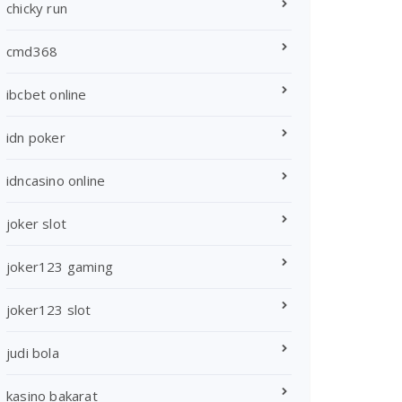
chicky run
cmd368
ibcbet online
idn poker
idncasino online
joker slot
joker123 gaming
joker123 slot
judi bola
kasino bakarat