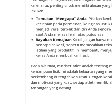
karena itu, penting untuk memiliki alasan ya
lakukan.
Temukan “Mengapa” Anda
: Pikirkan kem
kecintaan pada permainan, keinginan untuk 
menjadi versi terbaik dari diri Anda sendir
saat Anda merasa lelah atau putus asa.
Rayakan Kemajuan Kecil
: Jangan hanya 
pencapaian kecil, seperti memecahkan rekor
latihan yang produktif. Ini membantu me
keras Anda membuahkan hasil.
Pada akhirnya, mindset atlet adalah tentan
kemampuan fisik. Ini adalah kekuatan yang me
berkembang di tengah kesulitan. Dengan keta
dan motivasi yang kuat, setiap atlet memiliki
tantangan yang datang.