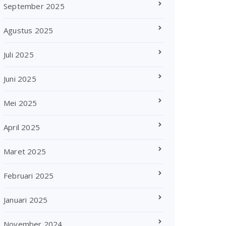
September 2025
Agustus 2025
Juli 2025
Juni 2025
Mei 2025
April 2025
Maret 2025
Februari 2025
Januari 2025
November 2024