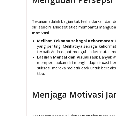
Tekanan adalah bagian tak terhindarkan dari dun
diri sendiri. Mindset atlet membantu mengub
motivasi
.
Melihat Tekanan sebagai Kehormatan
:
yang penting. Melihatnya sebagai kehorm
terbaik Anda dapat mengubah ketakutan me
Latihan Mental dan Visualisasi
: Banyak a
mempersiapkan diri menghadapi situasi be
sukses, mereka melatih otak untuk bereaks
tiba.
Menjaga Motivasi Ja
Tantangan seringkali dapat mengikis motivasi, 