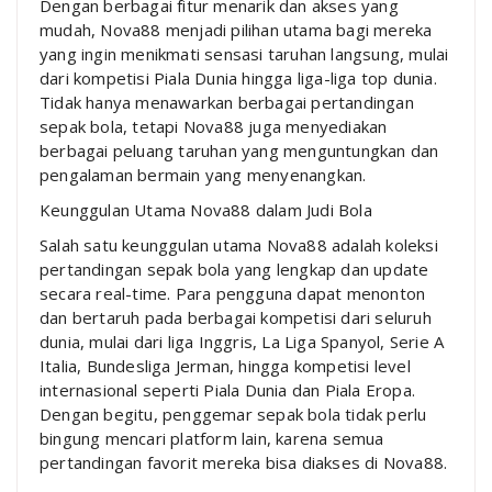
Dengan berbagai fitur menarik dan akses yang
mudah, Nova88 menjadi pilihan utama bagi mereka
yang ingin menikmati sensasi taruhan langsung, mulai
dari kompetisi Piala Dunia hingga liga-liga top dunia.
Tidak hanya menawarkan berbagai pertandingan
sepak bola, tetapi Nova88 juga menyediakan
berbagai peluang taruhan yang menguntungkan dan
pengalaman bermain yang menyenangkan.
Keunggulan Utama Nova88 dalam Judi Bola
Salah satu keunggulan utama Nova88 adalah koleksi
pertandingan sepak bola yang lengkap dan update
secara real-time. Para pengguna dapat menonton
dan bertaruh pada berbagai kompetisi dari seluruh
dunia, mulai dari liga Inggris, La Liga Spanyol, Serie A
Italia, Bundesliga Jerman, hingga kompetisi level
internasional seperti Piala Dunia dan Piala Eropa.
Dengan begitu, penggemar sepak bola tidak perlu
bingung mencari platform lain, karena semua
pertandingan favorit mereka bisa diakses di Nova88.