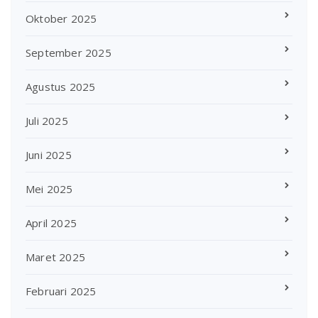
Oktober 2025
September 2025
Agustus 2025
Juli 2025
Juni 2025
Mei 2025
April 2025
Maret 2025
Februari 2025