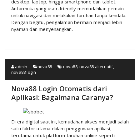
desktop, laptop, hingga smartphone dan tablet.
Antarmuka yang user-friendly memudahkan pemain
untuk navigasi dan melakukan taruhan tanpa kendala.
Dengan begitu, pengalaman bermain menjadi lebih
nyaman dan menyenangkan.
admin
nova88
nova88
,
nova88 alternatif
,
nova88 login
Nova88 Login Otomatis dari
Aplikasi: Bagaimana Caranya?
Di era digital saat ini, kemudahan akses menjadi salah
satu faktor utama dalam penggunaan aplikasi,
terutama untuk platform taruhan online seperti