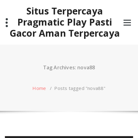
Skip
Situs Terpercaya
to
content
Pragmatic Play Pasti
Gacor Aman Terpercaya
Tag Archives: nova88
Home
/
Posts tagged "nova88"