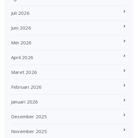
Juli 2026
Juni 2026
Mei 2026
April 2026
Maret 2026
Februari 2026
Januari 2026
Desember 2025
November 2025