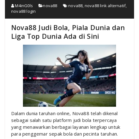
M4inG0ls
nova88
nova88
,
nova88 link alternatif
,
nova88 login
Nova88 Judi Bola, Piala Dunia dan
Liga Top Dunia Ada di Sini
Dalam dunia taruhan online, Nova88 telah dikenal
sebagai salah satu platform judi bola terpercaya
yang menawarkan berbagai layanan lengkap untuk
para penggemar sepak bola dan pecinta taruhan.