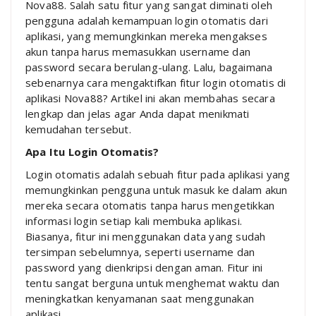
Nova88. Salah satu fitur yang sangat diminati oleh
pengguna adalah kemampuan login otomatis dari
aplikasi, yang memungkinkan mereka mengakses
akun tanpa harus memasukkan username dan
password secara berulang-ulang. Lalu, bagaimana
sebenarnya cara mengaktifkan fitur login otomatis di
aplikasi Nova88? Artikel ini akan membahas secara
lengkap dan jelas agar Anda dapat menikmati
kemudahan tersebut.
Apa Itu Login Otomatis?
Login otomatis adalah sebuah fitur pada aplikasi yang
memungkinkan pengguna untuk masuk ke dalam akun
mereka secara otomatis tanpa harus mengetikkan
informasi login setiap kali membuka aplikasi.
Biasanya, fitur ini menggunakan data yang sudah
tersimpan sebelumnya, seperti username dan
password yang dienkripsi dengan aman. Fitur ini
tentu sangat berguna untuk menghemat waktu dan
meningkatkan kenyamanan saat menggunakan
aplikasi.