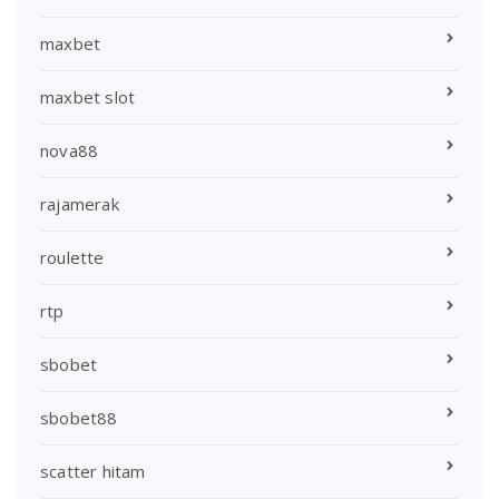
maxbet
maxbet slot
nova88
rajamerak
roulette
rtp
sbobet
sbobet88
scatter hitam