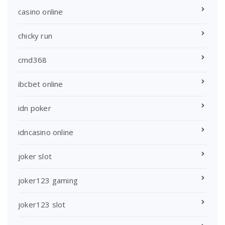
casino online
chicky run
cmd368
ibcbet online
idn poker
idncasino online
joker slot
joker123 gaming
joker123 slot