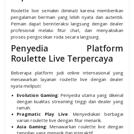
Roulette live semakin diminati karena memberikan
pengalaman bermain yang lebih nyata dan autentik.
Pemain dapat berinteraksi langsung dengan dealer
profesional melalui fitur chat, dan menyaksikan
proses pengocokan roda secara langsung.
Penyedia Platform
Roulette Live Terpercaya
Beberapa platform judi online internasional yang
menawarkan layanan roulette live dengan dealer
nyata meliputi:
Evolution Gaming
: Penyedia utama yang dikenal
dengan kualitas streaming tinggi dan dealer yang
ramah.
Pragmatic Play Live
: Menyediakan berbagai
varian roulette live dengan fitur menarik.
Asia Gaming
: Menawarkan roulette live dengan
tampilan yang menarik dan interaktif.