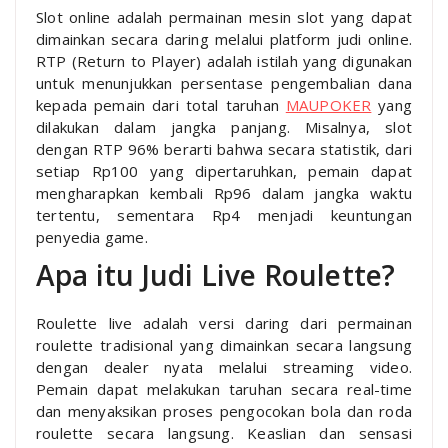
Slot online adalah permainan mesin slot yang dapat
dimainkan secara daring melalui platform judi online.
RTP (Return to Player) adalah istilah yang digunakan
untuk menunjukkan persentase pengembalian dana
kepada pemain dari total taruhan
MAUPOKER
yang
dilakukan dalam jangka panjang. Misalnya, slot
dengan RTP 96% berarti bahwa secara statistik, dari
setiap Rp100 yang dipertaruhkan, pemain dapat
mengharapkan kembali Rp96 dalam jangka waktu
tertentu, sementara Rp4 menjadi keuntungan
penyedia game.
Apa itu Judi Live Roulette?
Roulette live adalah versi daring dari permainan
roulette tradisional yang dimainkan secara langsung
dengan dealer nyata melalui streaming video.
Pemain dapat melakukan taruhan secara real-time
dan menyaksikan proses pengocokan bola dan roda
roulette secara langsung. Keaslian dan sensasi