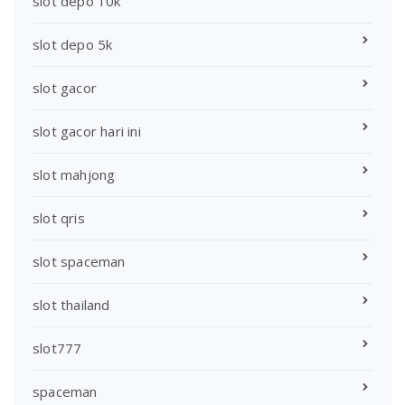
slot depo 10k
slot depo 5k
slot gacor
slot gacor hari ini
slot mahjong
slot qris
slot spaceman
slot thailand
slot777
spaceman