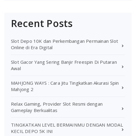
Recent Posts
Slot Depo 10K dan Perkembangan Permainan Slot
Online di Era Digital
Slot Gacor Yang Sering Banjir Freespin Di Putaran
Awal
MAHJONG WAYS : Cara Jitu Tingkatkan Akurasi Spin
Mahjong 2
Relax Gaming, Provider Slot Resmi dengan
Gameplay Berkualitas
TINGKATKAN LEVEL BERMAINMU DENGAN MODAL
KECIL DEPO 5K INI