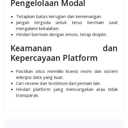
Pengelolaan Modal
Tetapkan batas kerugian dan kemenangan.
Jangan tergoda untuk terus bermain saat
mengalami kekalahan.
Hindari bermain dengan emosi, tetap disiplin.
Keamanan dan
Kepercayaan Platform
Pastikan situs memiliki lisensi resmi dan sistem
enkripsi data yang kuat.
Cari review dan testimoni dari pemain lain.
Hindari platform yang mencurigakan atau tidak
transparan.