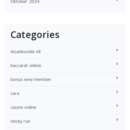
Oktober 2024
Categories
Asianbookie All
baccarat online
bonus new member
care
casino online
chicky run