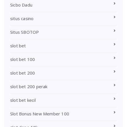
Sicbo Dadu
situs casino
Situs SBOTOP
slot bet
slot bet 100
slot bet 200
slot bet 200 perak
slot bet kecil
Slot Bonus New Member 100