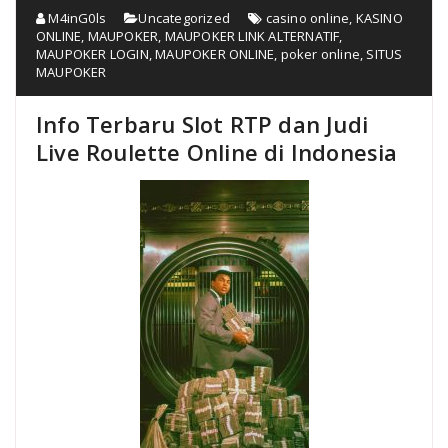
M4inG0ls
Uncategorized
casino online
,
KASINO
ONLINE
,
MAUPOKER
,
MAUPOKER LINK ALTERNATIF
,
MAUPOKER LOGIN
,
MAUPOKER ONLINE
,
poker online
,
SITUS
MAUPOKER
Info Terbaru Slot RTP dan Judi
Live Roulette Online di Indonesia