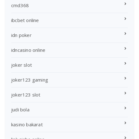
cmd368
ibcbet online
idn poker
idncasino online
joker slot
joker123 gaming
joker123 slot
judi bola
kasino bakarat