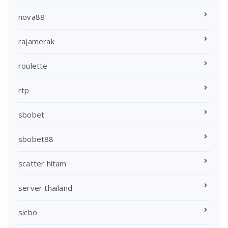
nova88
rajamerak
roulette
rtp
sbobet
sbobet88
scatter hitam
server thailand
sicbo