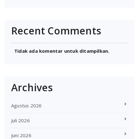
Recent Comments
Tidak ada komentar untuk ditampilkan.
Archives
Agustus 2026
Juli 2026
Juni 2026