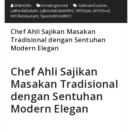
M4inG0ls
Uncategorized
GalicianCuisine
,
LaBordaDelaVi
,
LaBordaDelaViNYC
,
NYCEats
,
NYCFood
,
NYCRestaurant
,
SpanishFoodNYC
Chef Ahli Sajikan Masakan
Tradisional dengan Sentuhan
Modern Elegan
Chef Ahli Sajikan
Masakan Tradisional
dengan Sentuhan
Modern Elegan