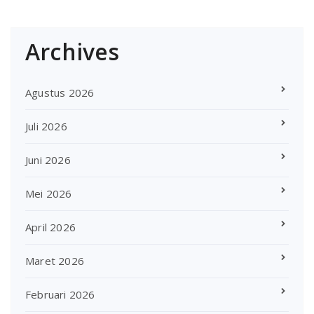
Archives
Agustus 2026
Juli 2026
Juni 2026
Mei 2026
April 2026
Maret 2026
Februari 2026