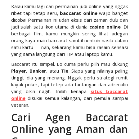
Kalau kamu lagi cari permainan judi online yang nggak
ribet tapi tetap seru,
baccarat online
wajib banget
dicoba! Permainan ini udah eksis dari zaman dulu dan
jadi salah satu ikon utama di dunia
casino online
. Di
berbagai film, kamu mungkin sering lihat adegan
orang kaya main baccarat sambil nentuin nasib dalam
satu kartu — nah, sekarang kamu bisa rasain sensasi
yang sama langsung dari HP atau laptop kamu.
Baccarat itu simpel. Lo cuma perlu pilih mau dukung
Player
,
Banker
, atau
Tie
. Siapa yang nilainya paling
tinggi, dia yang menang. Nggak perlu strategi rumit
kayak poker, tapi tetep ada tantangan dan adrenalin
yang bikin nagih. Inilah kenapa
situs baccarat
online
disukai semua kalangan, dari pemula sampai
veteran.
Cari Agen Baccarat
Online yang Aman dan