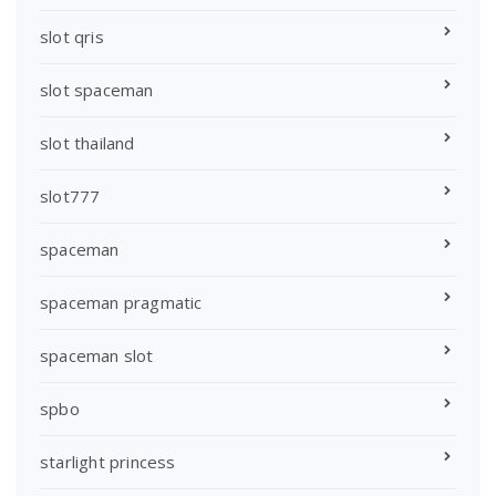
slot qris
slot spaceman
slot thailand
slot777
spaceman
spaceman pragmatic
spaceman slot
spbo
starlight princess