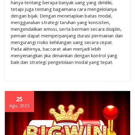
hanya tentang berapa banyak uang yang dimiliki,
tetapi juga tentang bagaimana cara mengelolanya
dengan bijak. Dengan menetapkan batas modal,
menggunakan strategi taruhan yang konsisten,
mengendalikan emosi, serta bermain secara disiplin,
pemain dapat memperpanjang durasi permainan dan
mengurangi risiko kehilangan uang secara cepat.
Pada akhirnya, baccarat akan menjadi lebih
menyenangkan jika dimainkan dengan kontrol yang
baik dan strategi pengelolaan modal yang tepat.
25
Agu, 2025