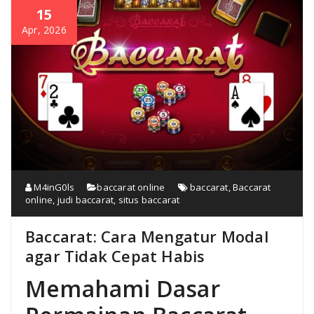
15
Apr, 2026
M4inG0ls
baccarat online
baccarat
,
Baccarat
online
,
judi baccarat
,
situs baccarat
Baccarat: Cara Mengatur Modal
agar Tidak Cepat Habis
Memahami Dasar