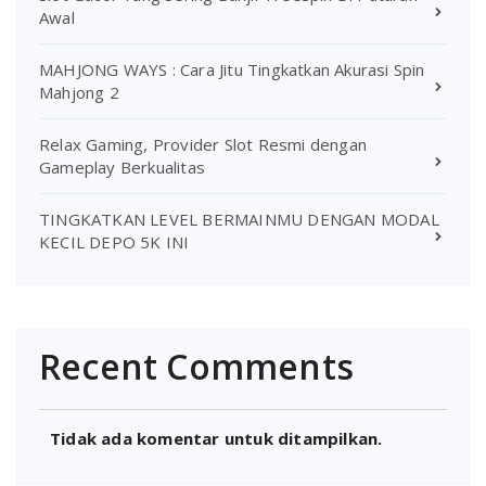
Awal
MAHJONG WAYS : Cara Jitu Tingkatkan Akurasi Spin
Mahjong 2
Relax Gaming, Provider Slot Resmi dengan
Gameplay Berkualitas
TINGKATKAN LEVEL BERMAINMU DENGAN MODAL
KECIL DEPO 5K INI
Recent Comments
Tidak ada komentar untuk ditampilkan.