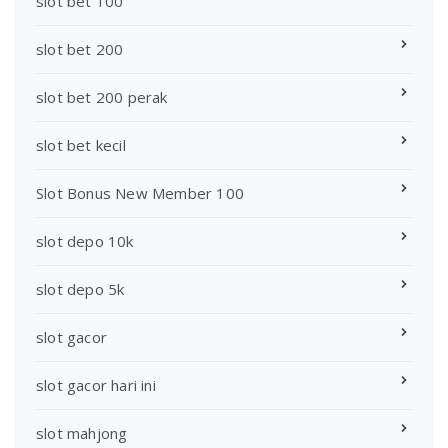
slot bet 100
slot bet 200
slot bet 200 perak
slot bet kecil
Slot Bonus New Member 100
slot depo 10k
slot depo 5k
slot gacor
slot gacor hari ini
slot mahjong