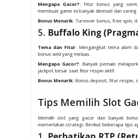
Mengapa Gacor?
: Fitur bonus yang ser
membuat game ini banyak diminati dan serin
Bonus Menarik
: Turnover bonus, free spin, d
5.
Buffalo King (Pragma
Tema dan Fitur
: Mengangkat tema alam dan
bonus wild yang meluas.
Mengapa Gacor?
: Banyak pemain melapor
jackpot besar saat fitur respin aktif.
Bonus Menarik
: Bonus deposit, fitur respin, 
Tips Memilih Slot G
Memilih slot yang gacor dan banyak bonus
memerlukan strategi. Berikut beberapa tips 
1.
Perhatikan RTP (Retu