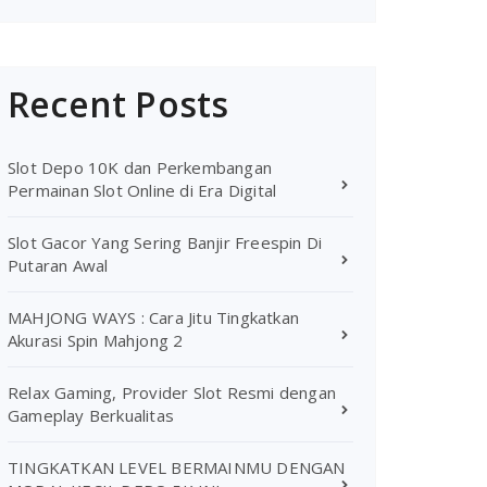
Recent Posts
Slot Depo 10K dan Perkembangan
Permainan Slot Online di Era Digital
Slot Gacor Yang Sering Banjir Freespin Di
Putaran Awal
MAHJONG WAYS : Cara Jitu Tingkatkan
Akurasi Spin Mahjong 2
Relax Gaming, Provider Slot Resmi dengan
Gameplay Berkualitas
TINGKATKAN LEVEL BERMAINMU DENGAN