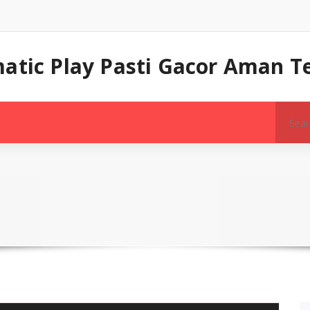
matic Play Pasti Gacor Aman T
Search
for: