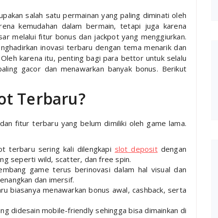
upakan salah satu permainan yang paling diminati oleh
arena kemudahan dalam bermain, tetapi juga karena
r melalui fitur bonus dan jackpot yang menggiurkan.
ghadirkan inovasi terbaru dengan tema menarik dan
eh karena itu, penting bagi para bettor untuk selalu
g paling gacor dan menawarkan banyak bonus. Berikut
ot Terbaru?
an fitur terbaru yang belum dimiliki oleh game lama.
lot terbaru sering kali dilengkapi
slot deposit
dengan
g seperti wild, scatter, dan free spin.
embang game terus berinovasi dalam hal visual dan
enangkan dan imersif.
baru biasanya menawarkan bonus awal, cashback, serta
ang didesain mobile-friendly sehingga bisa dimainkan di