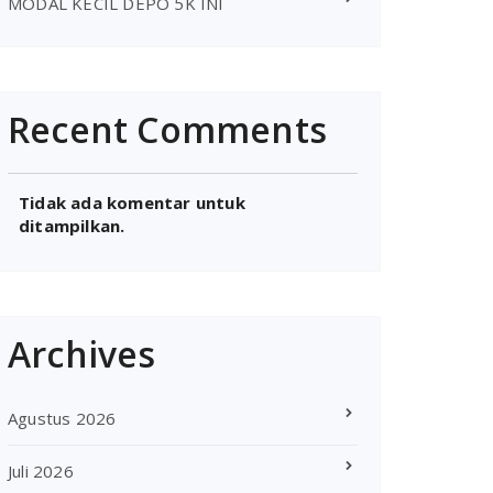
MODAL KECIL DEPO 5K INI
Recent Comments
Tidak ada komentar untuk
ditampilkan.
Archives
Agustus 2026
Juli 2026