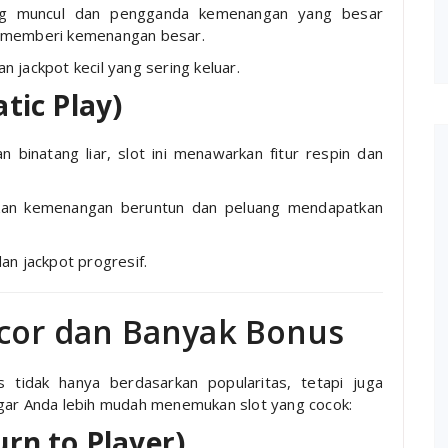
ing muncul dan pengganda kemenangan yang besar
g memberi kemenangan besar.
an jackpot kecil yang sering keluar.
tic Play)
 binatang liar, slot ini menawarkan fitur respin dan
kan kemenangan beruntun dan peluang mendapatkan
dan jackpot progresif.
acor dan Banyak Bonus
 tidak hanya berdasarkan popularitas, tetapi juga
agar Anda lebih mudah menemukan slot yang cocok:
rn to Player)