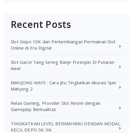
Recent Posts
Slot Depo 10K dan Perkembangan Permainan Slot
Online di Era Digital
Slot Gacor Yang Sering Banjir Freespin Di Putaran
Awal
MAHJONG WAYS : Cara Jitu Tingkatkan Akurasi Spin
Mahjong 2
Relax Gaming, Provider Slot Resmi dengan
Gameplay Berkualitas
TINGKATKAN LEVEL BERMAINMU DENGAN MODAL
KECIL DEPO 5K INI