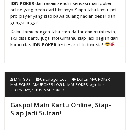
IDN POKER
dan rasain sendiri sensasi main poker
online yang beda dari biasanya. Siapa tahu kamu jadi
pro player yang siap bawa pulang hadiah besar dan
gengsi tinggi!
Kalau kamu pengen tahu cara daftar dan mulai main,
aku bisa bantu juga, lho! Gimana, siap jadi bagian dari
komunitas
IDN POKER
terbesar di Indonesia?
M4inG0ls
Uncategorized
Daftar MAUPOKER
,
MAUPOKER
,
MAUPOKER LOGIN
,
MAUPOKER login link
alternative
,
SITUS MAUPOKER
Gaspol Main Kartu Online, Siap-
Siap Jadi Sultan!