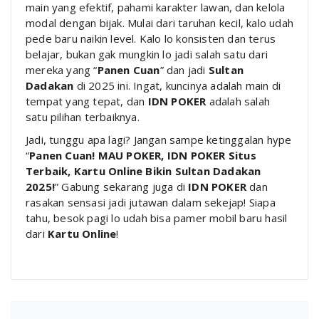
main yang efektif, pahami karakter lawan, dan kelola
modal dengan bijak. Mulai dari taruhan kecil, kalo udah
pede baru naikin level. Kalo lo konsisten dan terus
belajar, bukan gak mungkin lo jadi salah satu dari
mereka yang “
Panen Cuan
” dan jadi
Sultan
Dadakan
di 2025 ini. Ingat, kuncinya adalah main di
tempat yang tepat, dan
IDN POKER
adalah salah
satu pilihan terbaiknya.
Jadi, tunggu apa lagi? Jangan sampe ketinggalan hype
“
Panen Cuan! MAU POKER, IDN POKER Situs
Terbaik, Kartu Online Bikin Sultan Dadakan
2025!
” Gabung sekarang juga di
IDN POKER
dan
rasakan sensasi jadi jutawan dalam sekejap! Siapa
tahu, besok pagi lo udah bisa pamer mobil baru hasil
dari
Kartu Online
!