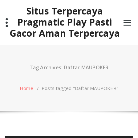
Skip
Situs Terpercaya
to
content
Pragmatic Play Pasti
Gacor Aman Terpercaya
Tag Archives: Daftar MAUPOKER
Home
/
Posts tagged "Daftar MAUPOKER"