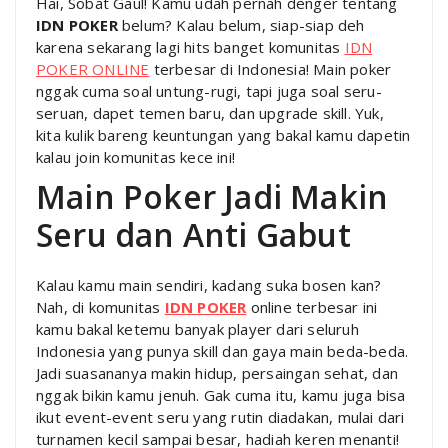
Hai, Sobat Gaul! Kamu udah pernah denger tentang
IDN POKER
belum? Kalau belum, siap-siap deh
karena sekarang lagi hits banget komunitas
IDN
POKER ONLINE
terbesar di Indonesia! Main poker
nggak cuma soal untung-rugi, tapi juga soal seru-
seruan, dapet temen baru, dan upgrade skill. Yuk,
kita kulik bareng keuntungan yang bakal kamu dapetin
kalau join komunitas kece ini!
Main Poker Jadi Makin
Seru dan Anti Gabut
Kalau kamu main sendiri, kadang suka bosen kan?
Nah, di komunitas
IDN POKER
online terbesar ini
kamu bakal ketemu banyak player dari seluruh
Indonesia yang punya skill dan gaya main beda-beda.
Jadi suasananya makin hidup, persaingan sehat, dan
nggak bikin kamu jenuh. Gak cuma itu, kamu juga bisa
ikut event-event seru yang rutin diadakan, mulai dari
turnamen kecil sampai besar, hadiah keren menanti!