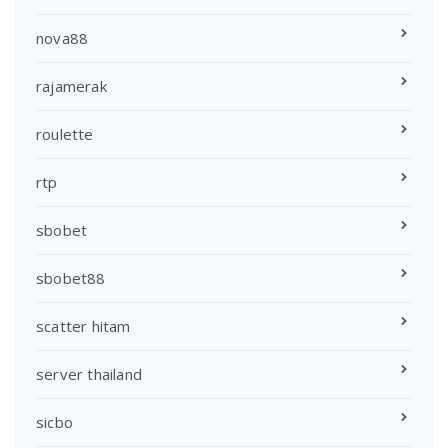
nova88
rajamerak
roulette
rtp
sbobet
sbobet88
scatter hitam
server thailand
sicbo