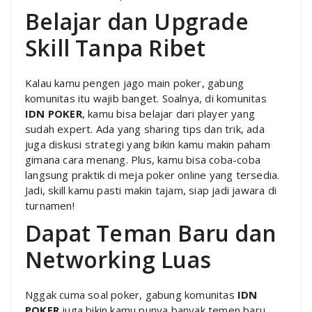
Belajar dan Upgrade
Skill Tanpa Ribet
Kalau kamu pengen jago main poker, gabung
komunitas itu wajib banget. Soalnya, di komunitas
IDN POKER
, kamu bisa belajar dari player yang
sudah expert. Ada yang sharing tips dan trik, ada
juga diskusi strategi yang bikin kamu makin paham
gimana cara menang. Plus, kamu bisa coba-coba
langsung praktik di meja poker online yang tersedia.
Jadi, skill kamu pasti makin tajam, siap jadi jawara di
turnamen!
Dapat Teman Baru dan
Networking Luas
Nggak cuma soal poker, gabung komunitas
IDN
POKER
juga bikin kamu punya banyak temen baru