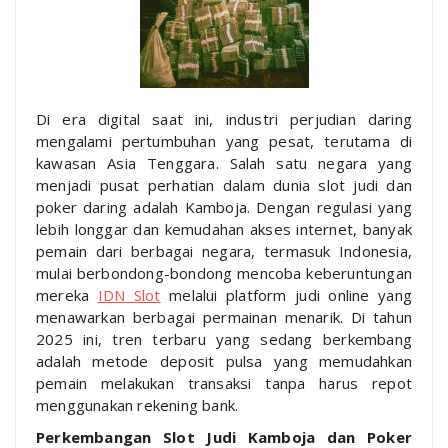
Di era digital saat ini, industri perjudian daring
mengalami pertumbuhan yang pesat, terutama di
kawasan Asia Tenggara. Salah satu negara yang
menjadi pusat perhatian dalam dunia slot judi dan
poker daring adalah Kamboja. Dengan regulasi yang
lebih longgar dan kemudahan akses internet, banyak
pemain dari berbagai negara, termasuk Indonesia,
mulai berbondong-bondong mencoba keberuntungan
mereka
IDN Slot
melalui platform judi online yang
menawarkan berbagai permainan menarik. Di tahun
2025 ini, tren terbaru yang sedang berkembang
adalah metode deposit pulsa yang memudahkan
pemain melakukan transaksi tanpa harus repot
menggunakan rekening bank.
Perkembangan Slot Judi Kamboja dan Poker