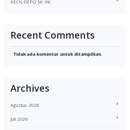
KECIL DEPO 5K INI
Recent Comments
Tidak ada komentar untuk ditampilkan.
Archives
Agustus 2026
Juli 2026