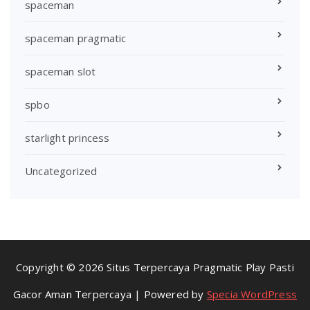
spaceman
spaceman pragmatic
spaceman slot
spbo
starlight princess
Uncategorized
Copyright © 2026 Situs Terpercaya Pragmatic Play Pasti
Gacor Aman Terpercaya | Powered by
Specia WordPress