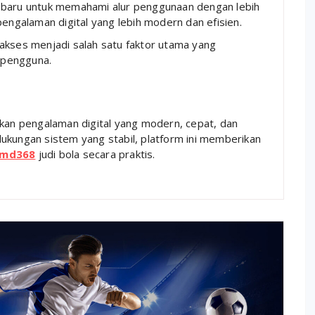
 baru untuk memahami alur penggunaan dengan lebih
pengalaman digital yang lebih modern dan efisien.
akses menjadi salah satu faktor utama yang
 pengguna.
rkan pengalaman digital yang modern, cepat, dan
ukungan sistem yang stabil, platform ini memberikan
cmd368
judi bola secara praktis.