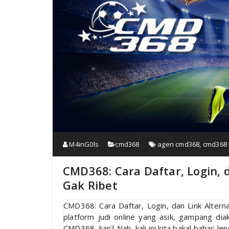
M4inG0ls
cmd368
agen cmd368
,
cmd368 
CMD368: Cara Daftar, Login, d
Gak Ribet
CMD368: Cara Daftar, Login, dan Link Alterna
platform judi online yang asik, gampang di
CMD368, kan? Nah, kali ini kita bakal bahas le