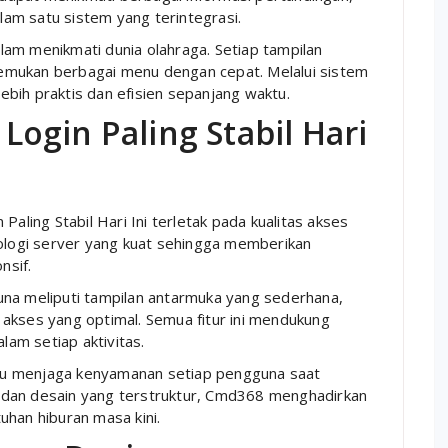
alam satu sistem yang terintegrasi.
am menikmati dunia olahraga. Setiap tampilan
emukan berbagai menu dengan cepat. Melalui sistem
lebih praktis dan efisien sepanjang waktu.
ogin Paling Stabil Hari
Paling Stabil Hari Ini terletak pada kualitas akses
nologi server yang kuat sehingga memberikan
nsif.
una meliputi tampilan antarmuka yang sederhana,
akses yang optimal. Semua fitur ini mendukung
am setiap aktivitas.
tu menjaga kenyamanan setiap pengguna saat
 dan desain yang terstruktur, Cmd368 menghadirkan
uhan hiburan masa kini.