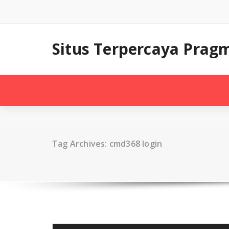
Skip
to
content
Situs Terpercaya Prag
Tag Archives: cmd368 login