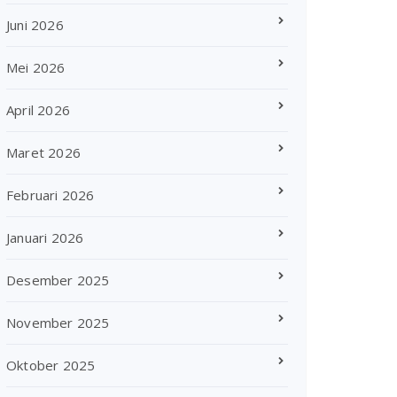
Juni 2026
Mei 2026
April 2026
Maret 2026
Februari 2026
Januari 2026
Desember 2025
November 2025
Oktober 2025