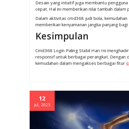
Desain yang intuitif juga membantu pengguna
cepat. Hal ini memberikan nilai tambah dalam 
Dalam aktivitas cmd368 judi bola, kemudahan 
memberikan kenyamanan jangka panjang bagi
Kesimpulan
Cmd368 Login Paling Stabil Hari Ini menghadi
responsif untuk berbagai perangkat. Dengan d
kemudahan dalam mengakses berbagai fitur
12
Jul, 2025