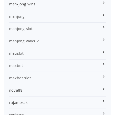
mah-jong wins
mahjong
mahjong slot
mahjong ways 2
mauslot
maxbet
maxbet slot
nova88
rajamerak
roulette