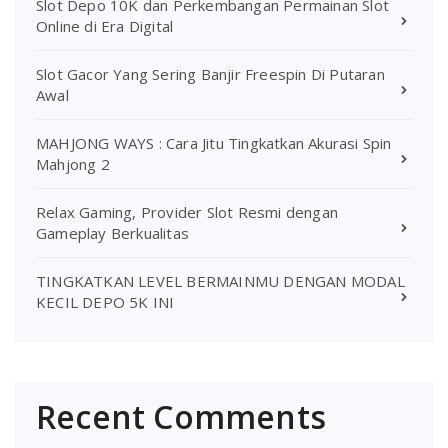
Slot Depo 10K dan Perkembangan Permainan Slot
Online di Era Digital
Slot Gacor Yang Sering Banjir Freespin Di Putaran
Awal
MAHJONG WAYS : Cara Jitu Tingkatkan Akurasi Spin
Mahjong 2
Relax Gaming, Provider Slot Resmi dengan
Gameplay Berkualitas
TINGKATKAN LEVEL BERMAINMU DENGAN MODAL
KECIL DEPO 5K INI
Recent Comments