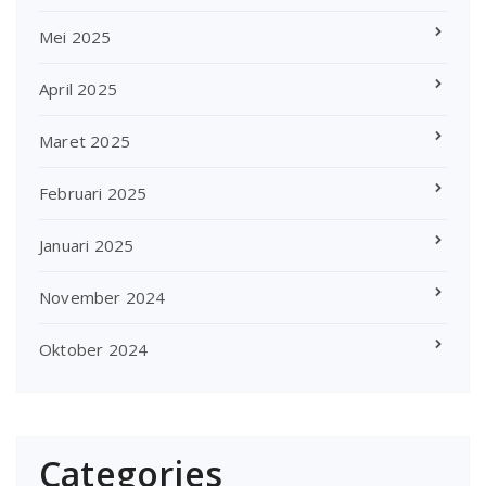
Mei 2025
April 2025
Maret 2025
Februari 2025
Januari 2025
November 2024
Oktober 2024
Categories