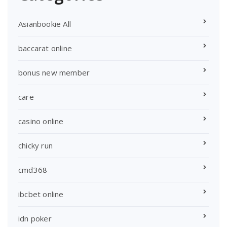
Asianbookie All
baccarat online
bonus new member
care
casino online
chicky run
cmd368
ibcbet online
idn poker