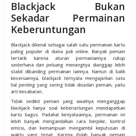
Blackjack Bukan
Sekadar Permainan
Keberuntungan
Blackjack dikenal sebagai salah satu permainan kartu
paling populer di dunia judi online. Banyak pemain
tertarik karena aturan permainannya cukup
sederhana dan peluang menangnya dianggap lebih
stabil dibanding permainan lainnya. Namun di balik
keseruannya, blackjack ternyata mengajarkan satu
hal penting yang sering tidak disadari pemain, yaitu
arti kesabaran.
Tidak sedikit pemain yang awalnya menganggap
blackjack hanya soal keberuntungan mendapatkan
kartu bagus. Padahal kenyataannya, permainan ini
lebih banyak mengandalkan cara berpikir, kontrol
emosi, dan kemampuan mengambil keputusan di
waktu yang tepat. Karena itulah banyak pemain