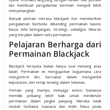
lain membuat pengalaman bermain menjadi lebih
menyenangkan.
Banyak pemain merasa blackjack live memberikan
pengalaman berbeda dibanding permainan kasino
biasa. Ada ketegangan, strategi, sekaligus hiburan
yang berjalan dalam satu permainan.
Pelajaran Berharga dari
Permainan Blackjack
Blackjack ternyata bukan hanya soal menang atau
kalah. Permainan ini mengajarkan bagaimana cara
mengontrol diri, bersabar dalam mengambil
keputusan, dan tetap tenang dalam tekanan.
Pemain yang mampu menjaga emosi biasanya
memiliki peluang lebih baik untuk menikmati
permainan dalam jangka panjang. Mereka tidak
mudah terbawa suasana dan lebih fokus pada