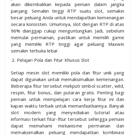
akan dikembalikan kepada pemain dalam jangka
panjang. Semakin tinggi RTP suatu slot, semakin
besar peluang Anda untuk mendapatkan kemenangan
secara konsisten. Umumnya, slot dengan RTP di atas
96% dianggap cukup menguntungkan. Jadi, sebelum
memulai permainan, pastikan untuk memilih game
yang memiliki RTP tinggi agar peluang Maxwin
semakin terbuka lebar.
Pelajari Pola dan Fitur Khusus Slot
Setiap mesin slot memiliki pola dan fitur unik yang
dapat digunakan untuk memaksimalkan kemenangan.
Beberapa fitur tersebut meliputi simbol scatter, wild,
respin, fitur bonus, dan putaran gratis. Penting bagi
pemain untuk mempelajari cara kerja fitur ini dan
kapan waktu terbaik untuk memanfaatkannya. Banyak
slot modern yang menyediakan tutorial atau
informasi terkait fitur-fitur tersebut sehingga pemain
dapat memahami mekanisme permainan dan
memaksimalkan peluang mendapatkan kombinasi