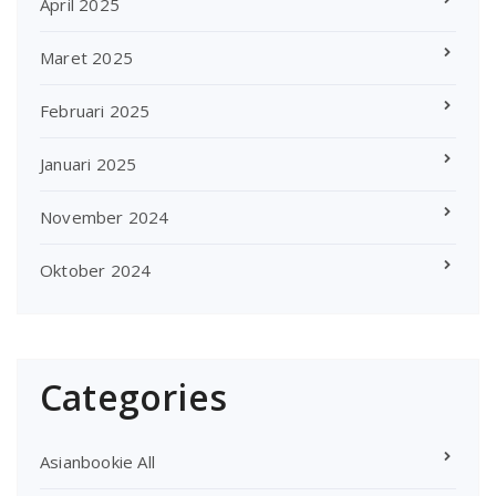
April 2025
Maret 2025
Februari 2025
Januari 2025
November 2024
Oktober 2024
Categories
Asianbookie All