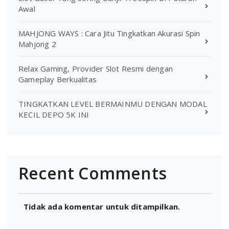
Awal
MAHJONG WAYS : Cara Jitu Tingkatkan Akurasi Spin
Mahjong 2
Relax Gaming, Provider Slot Resmi dengan
Gameplay Berkualitas
TINGKATKAN LEVEL BERMAINMU DENGAN MODAL
KECIL DEPO 5K INI
Recent Comments
Tidak ada komentar untuk ditampilkan.