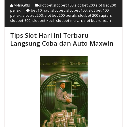
M4inG0ls
slot bet
,
slot bet 100
,
slot bet 200
,
slot bet 200
perak
bet 10 ribu
,
slot bet
,
slot bet 100
,
slot bet 100
perak
,
slot bet 200
,
slot bet 200 perak
,
slot bet 200 rupiah
,
slot bet 800
,
slot bet kecil
,
slot bet murah
,
slot bet rendah
Tips Slot Hari Ini Terbaru
Langsung Coba dan Auto Maxwin