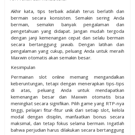
Akhir kata, tips terbaik adalah terus berlatih dan
bermain secara konsisten. Semakin sering Anda
bermain, semakin banyak pengalaman dan
pengetahuan yang didapat. Jangan mudah tergoda
dengan janji kemenangan cepat dan selalu bermain
secara bertanggung jawab. Dengan latihan dan
pengalaman yang cukup, peluang Anda untuk meraih
Maxwin otomatis akan semakin besar.
Kesimpulan
Permainan slot online memang mengandalkan
keberuntungan, tetapi dengan menerapkan tips-tips
di atas, peluang Anda untuk mendapatkan
kemenangan besar dan Maxwin otomatis bisa
meningkat secara signifikan. Pilih game yang RTP-nya
tinggi, pelajari fitur-fitur unik dari setiap slot, kelola
modal dengan disiplin, manfaatkan bonus secara
maksimal, dan tetap fokus selama bermain. Ingatlah
bahwa perjudian harus dilakukan secara bertanggung