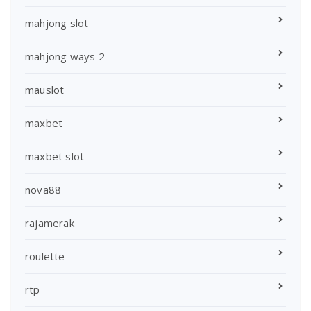
mahjong slot
mahjong ways 2
mauslot
maxbet
maxbet slot
nova88
rajamerak
roulette
rtp