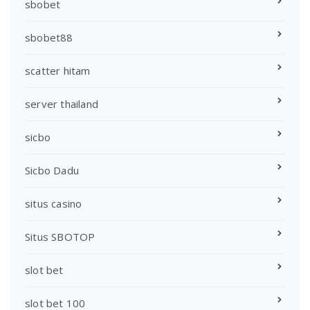
sbobet
sbobet88
scatter hitam
server thailand
sicbo
Sicbo Dadu
situs casino
Situs SBOTOP
slot bet
slot bet 100