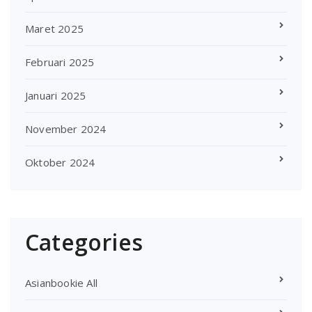
Maret 2025
Februari 2025
Januari 2025
November 2024
Oktober 2024
Categories
Asianbookie All