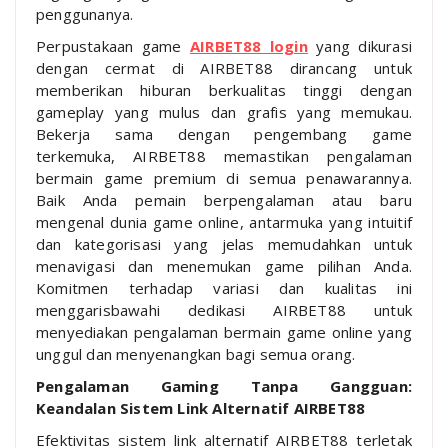
penggunanya.
Perpustakaan game
AIRBET88 login
yang dikurasi
dengan cermat di AIRBET88 dirancang untuk
memberikan hiburan berkualitas tinggi dengan
gameplay yang mulus dan grafis yang memukau.
Bekerja sama dengan pengembang game
terkemuka, AIRBET88 memastikan pengalaman
bermain game premium di semua penawarannya.
Baik Anda pemain berpengalaman atau baru
mengenal dunia game online, antarmuka yang intuitif
dan kategorisasi yang jelas memudahkan untuk
menavigasi dan menemukan game pilihan Anda.
Komitmen terhadap variasi dan kualitas ini
menggarisbawahi dedikasi AIRBET88 untuk
menyediakan pengalaman bermain game online yang
unggul dan menyenangkan bagi semua orang.
Pengalaman Gaming Tanpa Gangguan:
Keandalan Sistem Link Alternatif AIRBET88
Efektivitas sistem link alternatif AIRBET88 terletak