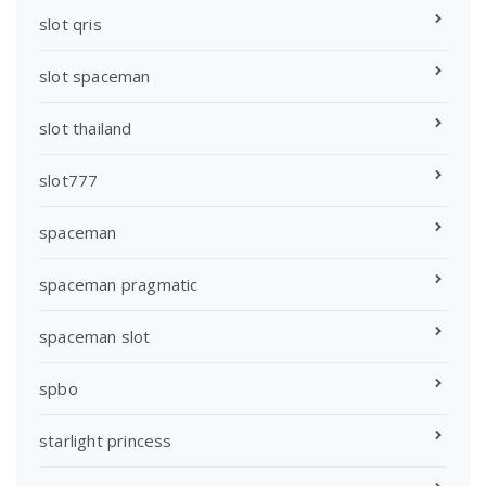
slot qris
slot spaceman
slot thailand
slot777
spaceman
spaceman pragmatic
spaceman slot
spbo
starlight princess