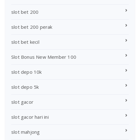
slot bet 200
slot bet 200 perak
slot bet kecil
Slot Bonus New Member 100
slot depo 10k
slot depo 5k
slot gacor
slot gacor hari ini
slot mahjong