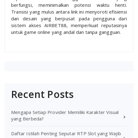
berfungsi, meminimalkan potensi waktu henti.
Transisi yang mulus antara link ini menyoroti efisiensi
dan desain yang berpusat pada pengguna dari
sistem akses AIRBET88, memperkuat reputasinya
untuk game online yang andal dan tanpa gangguan.
Recent Posts
Mengapa Setiap Provider Memiliki Karakter Visual
yang Berbeda?
Daftar Istilah Penting Seputar RTP Slot yang Wajib