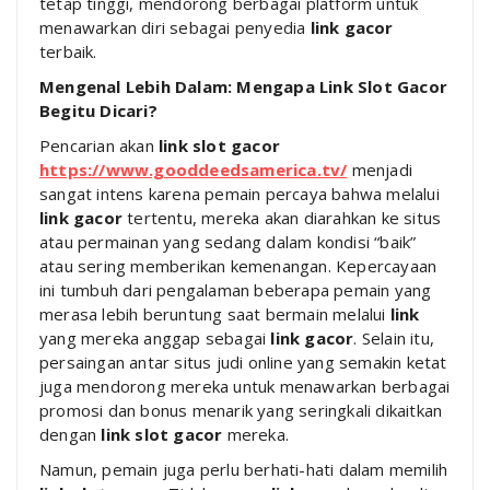
tetap tinggi, mendorong berbagai platform untuk
menawarkan diri sebagai penyedia
link gacor
terbaik.
Mengenal Lebih Dalam: Mengapa Link Slot Gacor
Begitu Dicari?
Pencarian akan
link slot gacor
https://www.gooddeedsamerica.tv/
menjadi
sangat intens karena pemain percaya bahwa melalui
link gacor
tertentu, mereka akan diarahkan ke situs
atau permainan yang sedang dalam kondisi “baik”
atau sering memberikan kemenangan. Kepercayaan
ini tumbuh dari pengalaman beberapa pemain yang
merasa lebih beruntung saat bermain melalui
link
yang mereka anggap sebagai
link gacor
. Selain itu,
persaingan antar situs judi online yang semakin ketat
juga mendorong mereka untuk menawarkan berbagai
promosi dan bonus menarik yang seringkali dikaitkan
dengan
link slot gacor
mereka.
Namun, pemain juga perlu berhati-hati dalam memilih