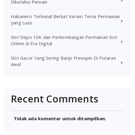
Diketahui Pemain
Habanero Terkenal Berkat Variasi Tema Permainan
yang Luas
Slot Depo 10K dan Perkembangan Permainan Slot
Online di Era Digital
Slot Gacor Yang Sering Banjir Freespin Di Putaran
Awal
Recent Comments
Tidak ada komentar untuk ditampilkan.