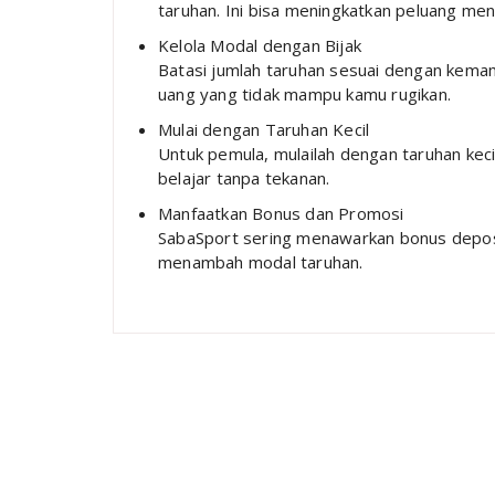
taruhan. Ini bisa meningkatkan peluang me
Kelola Modal dengan Bijak
Batasi jumlah taruhan sesuai dengan kem
uang yang tidak mampu kamu rugikan.
Mulai dengan Taruhan Kecil
Untuk pemula, mulailah dengan taruhan kecil
belajar tanpa tekanan.
Manfaatkan Bonus dan Promosi
SabaSport sering menawarkan bonus deposi
menambah modal taruhan.