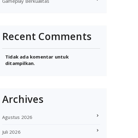
Gameplay Berkualitas
Recent Comments
Tidak ada komentar untuk
ditampilkan.
Archives
Agustus 2026
Juli 2026