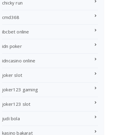
chicky run
cmd368
ibcbet online
idn poker
idncasino online
joker slot
joker123 gaming
joker123 slot
judi bola
kasino bakarat