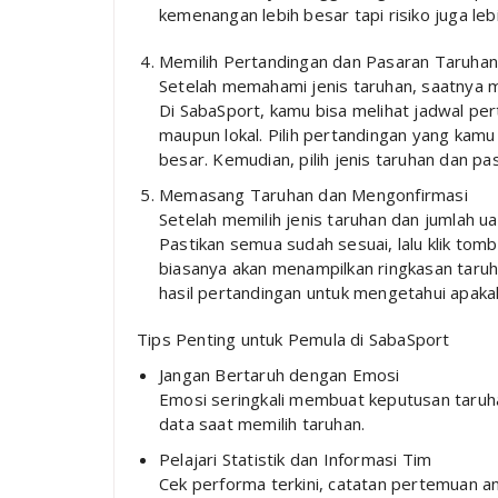
kemenangan lebih besar tapi risiko juga lebi
Memilih Pertandingan dan Pasaran Taruhan
Setelah memahami jenis taruhan, saatnya m
Di SabaSport, kamu bisa melihat jadwal pert
maupun lokal. Pilih pertandingan yang kam
besar. Kemudian, pilih jenis taruhan dan pa
Memasang Taruhan dan Mengonfirmasi
Setelah memilih jenis taruhan dan jumlah ua
Pastikan semua sudah sesuai, lalu klik tom
biasanya akan menampilkan ringkasan taru
hasil pertandingan untuk mengetahui apaka
Tips Penting untuk Pemula di SabaSport
Jangan Bertaruh dengan Emosi
Emosi seringkali membuat keputusan taruhan
data saat memilih taruhan.
Pelajari Statistik dan Informasi Tim
Cek performa terkini, catatan pertemuan 