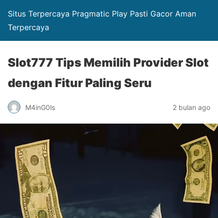
Situs Terpercaya Pragmatic Play Pasti Gacor Aman
Terpercaya
Slot777 Tips Memilih Provider Slot
dengan Fitur Paling Seru
M4inG0ls
2 bulan ago