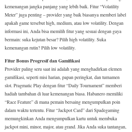
kemenangan jangka panjang yang lebih baik. Fitur “Volatility
Meter” juga penting – provider yang baik biasanya memberi label
apakah game tersebut high, medium, atau low volatility. Dengan
informasi ini, Anda bisa memilih fitur yang sesuai dengan gaya
bermain: suka kejutan besar? Pilih high volatility. Suka
kemenangan rutin? Pilih low volatility.
Fitur Bonus Progresif dan Gamifikasi
Provider paling seru saat ini adalah yang menghadirkan elemen
gamifikasi, seperti misi harian, papan peringkat, dan turnamen
slot. Pragmatic Play dengan fitur “Daily Tournament” memberi
hadiah tambahan di luar kemenangan biasa. Habanero memiliki
“Race Feature” di mana pemain bersaing mengumpulkan poin
dalam waktu tertentu. Fitur “Jackpot Card” dari Spadegaming
memungkinkan Anda mengumpulkan kartu untuk membuka
jackpot mini, minor, major, atau grand. Jika Anda suka tantangan,