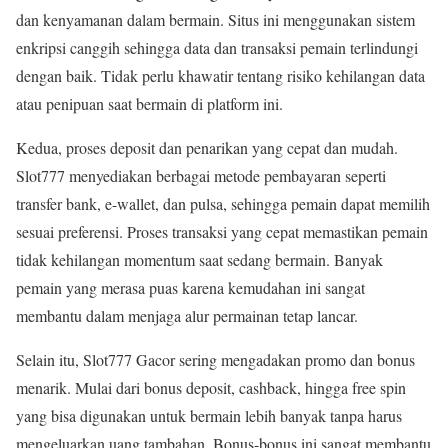
dan kenyamanan dalam bermain. Situs ini menggunakan sistem
enkripsi canggih sehingga data dan transaksi pemain terlindungi
dengan baik. Tidak perlu khawatir tentang risiko kehilangan data
atau penipuan saat bermain di platform ini.
Kedua, proses deposit dan penarikan yang cepat dan mudah.
Slot777 menyediakan berbagai metode pembayaran seperti
transfer bank, e-wallet, dan pulsa, sehingga pemain dapat memilih
sesuai preferensi. Proses transaksi yang cepat memastikan pemain
tidak kehilangan momentum saat sedang bermain. Banyak
pemain yang merasa puas karena kemudahan ini sangat
membantu dalam menjaga alur permainan tetap lancar.
Selain itu, Slot777 Gacor sering mengadakan promo dan bonus
menarik. Mulai dari bonus deposit, cashback, hingga free spin
yang bisa digunakan untuk bermain lebih banyak tanpa harus
mengeluarkan uang tambahan. Bonus-bonus ini sangat membantu