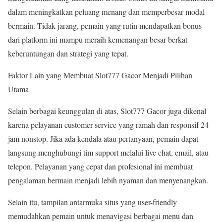
dalam meningkatkan peluang menang dan memperbesar modal
bermain. Tidak jarang, pemain yang rutin mendapatkan bonus
dari platform ini mampu meraih kemenangan besar berkat
keberuntungan dan strategi yang tepat.
Faktor Lain yang Membuat Slot777 Gacor Menjadi Pilihan
Utama
Selain berbagai keunggulan di atas, Slot777 Gacor juga dikenal
karena pelayanan customer service yang ramah dan responsif 24
jam nonstop. Jika ada kendala atau pertanyaan, pemain dapat
langsung menghubungi tim support melalui live chat, email, atau
telepon. Pelayanan yang cepat dan profesional ini membuat
pengalaman bermain menjadi lebih nyaman dan menyenangkan.
Selain itu, tampilan antarmuka situs yang user-friendly
memudahkan pemain untuk menavigasi berbagai menu dan