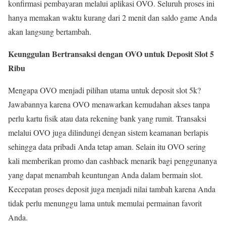
konfirmasi pembayaran melalui aplikasi OVO. Seluruh proses ini
hanya memakan waktu kurang dari 2 menit dan saldo game Anda
akan langsung bertambah.
Keunggulan Bertransaksi dengan OVO untuk Deposit Slot 5
Ribu
Mengapa OVO menjadi pilihan utama untuk deposit slot 5k?
Jawabannya karena OVO menawarkan kemudahan akses tanpa
perlu kartu fisik atau data rekening bank yang rumit. Transaksi
melalui OVO juga dilindungi dengan sistem keamanan berlapis
sehingga data pribadi Anda tetap aman. Selain itu OVO sering
kali memberikan promo dan cashback menarik bagi penggunanya
yang dapat menambah keuntungan Anda dalam bermain slot.
Kecepatan proses deposit juga menjadi nilai tambah karena Anda
tidak perlu menunggu lama untuk memulai permainan favorit
Anda.