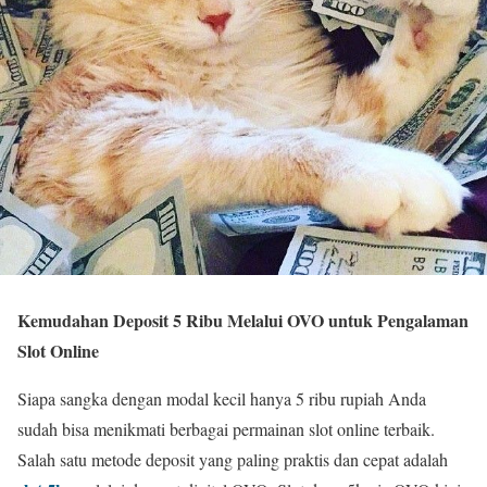
Kemudahan Deposit 5 Ribu Melalui OVO untuk Pengalaman
Slot Online
Siapa sangka dengan modal kecil hanya 5 ribu rupiah Anda
sudah bisa menikmati berbagai permainan slot online terbaik.
Salah satu metode deposit yang paling praktis dan cepat adalah