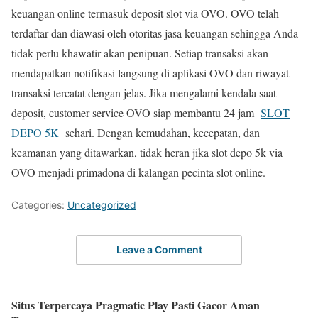
keuangan online termasuk deposit slot via OVO. OVO telah
terdaftar dan diawasi oleh otoritas jasa keuangan sehingga Anda
tidak perlu khawatir akan penipuan. Setiap transaksi akan
mendapatkan notifikasi langsung di aplikasi OVO dan riwayat
transaksi tercatat dengan jelas. Jika mengalami kendala saat
deposit, customer service OVO siap membantu 24 jam
SLOT
DEPO 5K
sehari. Dengan kemudahan, kecepatan, dan
keamanan yang ditawarkan, tidak heran jika slot depo 5k via
OVO menjadi primadona di kalangan pecinta slot online.
Categories:
Uncategorized
Leave a Comment
Situs Terpercaya Pragmatic Play Pasti Gacor Aman