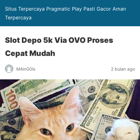
Situs Terpercaya Pragmatic Play Pasti Gacor Aman
Terpercaya
Slot Depo 5k Via OVO Proses
Cepat Mudah
M4inG0ls
2 bulan ago