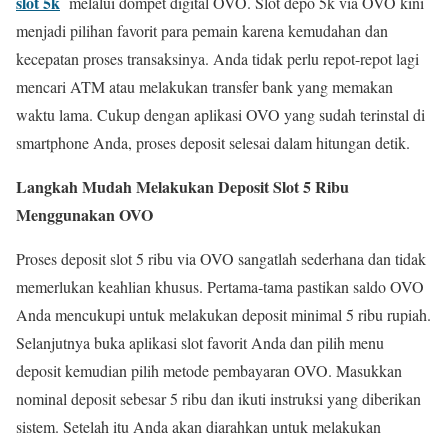
slot 5k
melalui dompet digital OVO. Slot depo 5k via OVO kini
menjadi pilihan favorit para pemain karena kemudahan dan
kecepatan proses transaksinya. Anda tidak perlu repot-repot lagi
mencari ATM atau melakukan transfer bank yang memakan
waktu lama. Cukup dengan aplikasi OVO yang sudah terinstal di
smartphone Anda, proses deposit selesai dalam hitungan detik.
Langkah Mudah Melakukan Deposit Slot 5 Ribu
Menggunakan OVO
Proses deposit slot 5 ribu via OVO sangatlah sederhana dan tidak
memerlukan keahlian khusus. Pertama-tama pastikan saldo OVO
Anda mencukupi untuk melakukan deposit minimal 5 ribu rupiah.
Selanjutnya buka aplikasi slot favorit Anda dan pilih menu
deposit kemudian pilih metode pembayaran OVO. Masukkan
nominal deposit sebesar 5 ribu dan ikuti instruksi yang diberikan
sistem. Setelah itu Anda akan diarahkan untuk melakukan