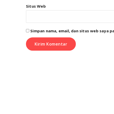
Situs Web
Simpan nama, email, dan situs web saya p