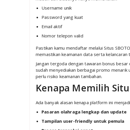
Username unik
Password yang kuat
Email aktif
Nomor telepon valid
Pastikan kamu mendaftar melalui Situs SBOTOP
memastikan keamanan data serta kelancaran tr
Jangan tergoda dengan tawaran bonus besar da
sudah menyediakan berbagai promo menarik 
perlu risiko keamanan tambahan.
Kenapa Memilih Sit
Ada banyak alasan kenapa platform ini menjadi
Pasaran olahraga lengkap dan update
Tampilan user-friendly untuk pemula