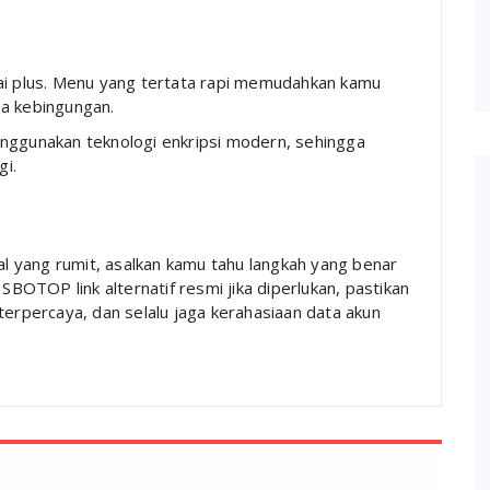
lai plus. Menu yang tertata rapi memudahkan kamu
pa kebingungan.
enggunakan teknologi enkripsi modern, sehingga
gi.
 yang rumit, asalkan kamu tahu langkah yang benar
OTOP link alternatif resmi jika diperlukan, pastikan
terpercaya, dan selalu jaga kerahasiaan data akun