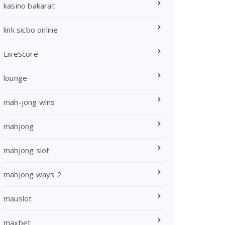
kasino bakarat
link sicbo online
LiveScore
lounge
mah-jong wins
mahjong
mahjong slot
mahjong ways 2
mauslot
maxbet