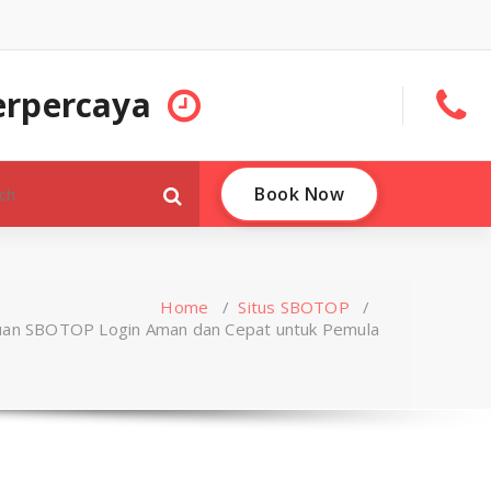
erpercaya
Book Now
Home
/
Situs SBOTOP
/
an SBOTOP Login Aman dan Cepat untuk Pemula