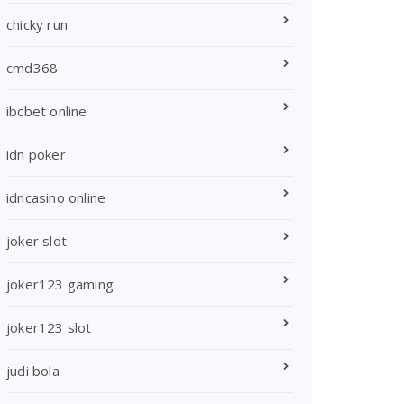
chicky run
cmd368
ibcbet online
idn poker
idncasino online
joker slot
joker123 gaming
joker123 slot
judi bola