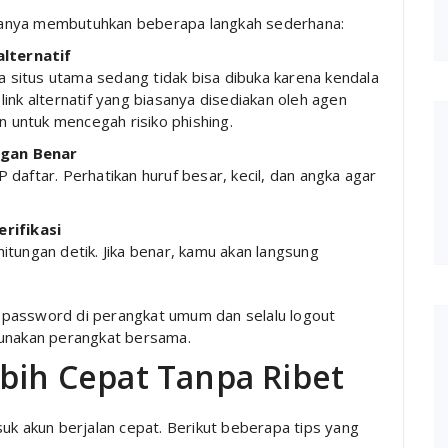
hanya membutuhkan beberapa langkah sederhana:
alternatif
a situs utama sedang tidak bisa dibuka karena kendala
nk alternatif yang biasanya disediakan oleh agen
n untuk mencegah risiko phishing.
gan Benar
aftar. Perhatikan huruf besar, kecil, dan angka agar
rifikasi
ungan detik. Jika benar, kamu akan langsung
 password di perangkat umum dan selalu logout
gunakan perangkat bersama.
ebih Cepat Tanpa Ribet
uk akun berjalan cepat. Berikut beberapa tips yang