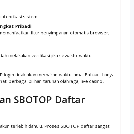
utentikasi sistem.
ngkat Pribadi
a memanfaatkan fitur penyimpanan otomatis browser,
dah melakukan verifikasi jika sewaktu-waktu
 login tidak akan memakan waktu lama. Bahkan, hanya
i berbagai pilihan taruhan olahraga, live casino,
an SBOTOP Daftar
i akun terlebih dahulu. Proses SBOTOP daftar sangat