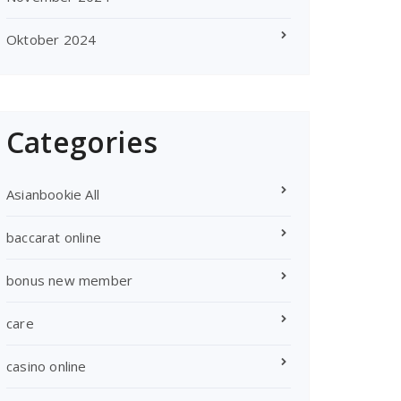
Oktober 2024
Categories
Asianbookie All
baccarat online
bonus new member
care
casino online