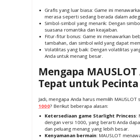
Grafis yang luar biasa: Game ini menawark
merasa seperti sedang berada dalam adega
Simbol-simbol yang menarik: Dengan simbol
suasana romantika dan keajaiban.
Fitur-fitur bonus: Game ini menawarkan beb
tambahan, dan simbol wild yang dapat me
Volatilitas yang baik: Dengan volatilitas 
Anda untuk menang besar.
Mengapa MAUSLOT A
Tepat untuk Pecinta 
Jadi, mengapa Anda harus memilih MAUSLOT
1000
? Berikut beberapa alasan:
Ketersediaan game Starlight Princess
:
dengan versi 1000, yang berarti Anda dapat
dan peluang menang yang lebih besar.
Kenyamanan bermain
: MAUSLOT menawar