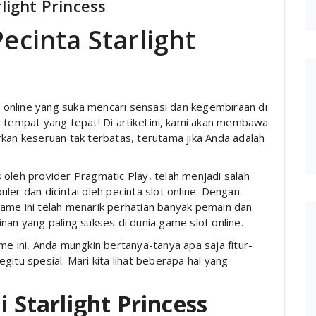
light Princess
ecinta Starlight
online yang suka mencari sensasi dan kegembiraan di
 tempat yang tepat! Di artikel ini, kami akan membawa
n keseruan tak terbatas, terutama jika Anda adalah
is oleh provider Pragmatic Play, telah menjadi salah
ler dan dicintai oleh pecinta slot online. Dengan
, game ini telah menarik perhatian banyak pemain dan
nan yang paling sukses di dunia game slot online.
me ini, Anda mungkin bertanya-tanya apa saja fitur-
itu spesial. Mari kita lihat beberapa hal yang
i Starlight Princess