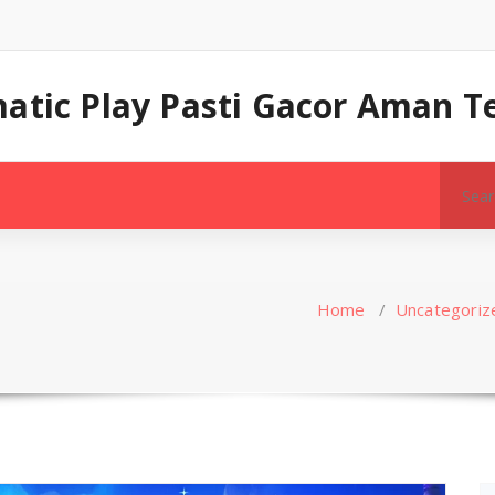
matic Play Pasti Gacor Aman T
Search
for:
Home
/
Uncategoriz