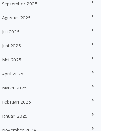
September 2025
Agustus 2025
Juli 2025
Juni 2025
Mei 2025
April 2025
Maret 2025
Februari 2025
Januari 2025
November 2024