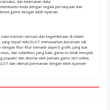
ransaksi, dan keamanan data.
 membantu Anda dengan segala pertanyaan dan
ikmati game dengan lebih nyaman.
ng suka mencari sensasi dan kegembiraan di dalam
at yang tepat! MAUSLOT menawarkan keseruan tak
 dengan fitur-fitur menarik seperti grafis yang luar
bonus, dan volatilitas yang baik, game ini telah menjadi
g populer dan dicintai oleh pemain game slot online.
USLOT dan nikmati permainan dengan lebih nyaman!