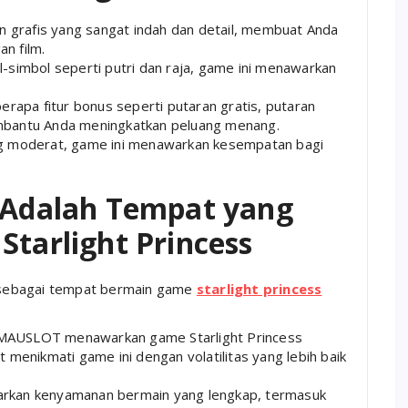
an grafis yang sangat indah dan detail, membuat Anda
n film.
-simbol seperti putri dan raja, game ini menawarkan
erapa fitur bonus seperti putaran gratis, putaran
mbantu Anda meningkatkan peluang menang.
yang moderat, game ini menawarkan kesempatan bagi
dalah Tempat yang
Starlight Princess
 sebagai tempat bermain game
starlight princess
 MAUSLOT menawarkan game Starlight Princess
 menikmati game ini dengan volatilitas yang lebih baik
kan kenyamanan bermain yang lengkap, termasuk