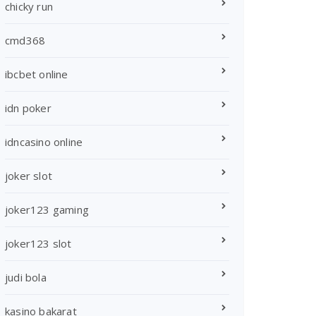
chicky run
cmd368
ibcbet online
idn poker
idncasino online
joker slot
joker123 gaming
joker123 slot
judi bola
kasino bakarat