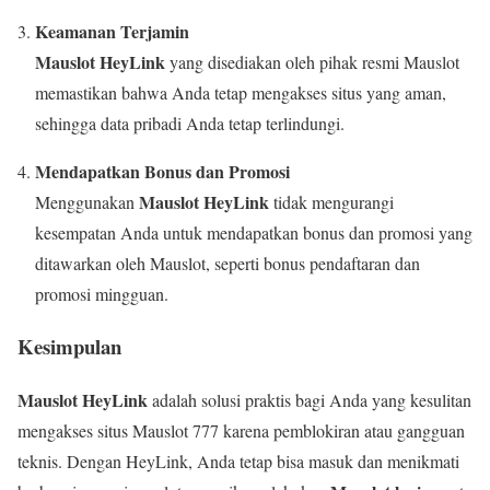
Keamanan Terjamin
Mauslot HeyLink
yang disediakan oleh pihak resmi Mauslot
memastikan bahwa Anda tetap mengakses situs yang aman,
sehingga data pribadi Anda tetap terlindungi.
Mendapatkan Bonus dan Promosi
Mauslot HeyLink
Menggunakan
tidak mengurangi
kesempatan Anda untuk mendapatkan bonus dan promosi yang
ditawarkan oleh Mauslot, seperti bonus pendaftaran dan
promosi mingguan.
Kesimpulan
Mauslot HeyLink
adalah solusi praktis bagi Anda yang kesulitan
mengakses situs Mauslot 777 karena pemblokiran atau gangguan
teknis. Dengan HeyLink, Anda tetap bisa masuk dan menikmati