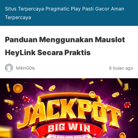
Situs Terpercaya Pragmatic Play Pasti Gacor Aman
Terpercaya
Panduan Menggunakan Mauslot
HeyLink Secara Praktis
M4inG0ls
8 bulan ago