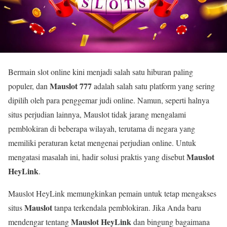
Bermain slot online kini menjadi salah satu hiburan paling
Mauslot 777
populer, dan
adalah salah satu platform yang sering
dipilih oleh para penggemar judi online. Namun, seperti halnya
situs perjudian lainnya, Mauslot tidak jarang mengalami
pemblokiran di beberapa wilayah, terutama di negara yang
memiliki peraturan ketat mengenai perjudian online. Untuk
Mauslot
mengatasi masalah ini, hadir solusi praktis yang disebut
HeyLink
.
Mauslot HeyLink memungkinkan pemain untuk tetap mengakses
Mauslot
situs
tanpa terkendala pemblokiran. Jika Anda baru
Mauslot HeyLink
mendengar tentang
dan bingung bagaimana