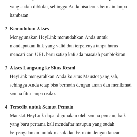
yang sudah diblokir, sehingga Anda bisa terus bermain tanpa
hambatan.
Kemudahan Akses
Menggunakan HeyLink memudahkan Anda untuk
mendapatkan link yang valid dan terpercaya tanpa harus
mencari-cari URL baru setiap kali ada masalah pemblokiran.
Akses Langsung ke Situs Resmi
HeyLink mengarahkan Anda ke situs Mauslot yang sah,
sehingga Anda tetap bisa bermain dengan aman dan menikmati
semua fitur tanpa risiko.
Tersedia untuk Semua Pemain
Mauslot HeyLink dapat digunakan oleh semua pemain, baik
yang baru pertama kali mendaftar maupun yang sudah
berpengalaman, untuk masuk dan bermain dengan lancar.