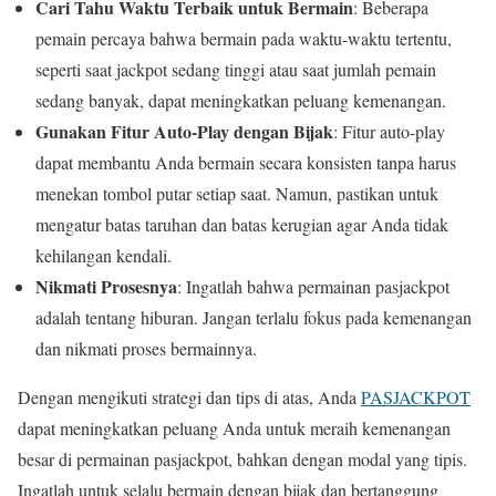
Cari Tahu Waktu Terbaik untuk Bermain
: Beberapa
pemain percaya bahwa bermain pada waktu-waktu tertentu,
seperti saat jackpot sedang tinggi atau saat jumlah pemain
sedang banyak, dapat meningkatkan peluang kemenangan.
Gunakan Fitur Auto-Play dengan Bijak
: Fitur auto-play
dapat membantu Anda bermain secara konsisten tanpa harus
menekan tombol putar setiap saat. Namun, pastikan untuk
mengatur batas taruhan dan batas kerugian agar Anda tidak
kehilangan kendali.
Nikmati Prosesnya
: Ingatlah bahwa permainan pasjackpot
adalah tentang hiburan. Jangan terlalu fokus pada kemenangan
dan nikmati proses bermainnya.
Dengan mengikuti strategi dan tips di atas, Anda
PASJACKPOT
dapat meningkatkan peluang Anda untuk meraih kemenangan
besar di permainan pasjackpot, bahkan dengan modal yang tipis.
Ingatlah untuk selalu bermain dengan bijak dan bertanggung