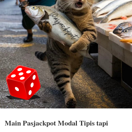
Main Pasjackpot Modal Tipis tapi