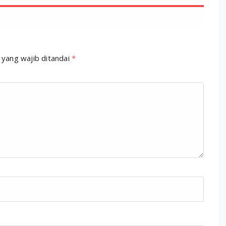
 yang wajib ditandai
*