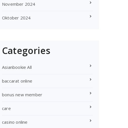
November 2024
Oktober 2024
Categories
Asianbookie All
baccarat online
bonus new member
care
casino online