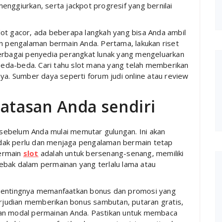
enggiurkan, serta jackpot progresif yang bernilai
ot gacor, ada beberapa langkah yang bisa Anda ambil
pengalaman bermain Anda. Pertama, lakukan riset
berbagai penyedia perangkat lunak yang mengeluarkan
eda-beda. Cari tahu slot mana yang telah memberikan
. Sumber daya seperti forum judi online atau review
batasan Anda sendiri
sebelum Anda mulai memutar gulungan. Ini akan
dak perlu dan menjaga pengalaman bermain tetap
bermain
slot
adalah untuk bersenang-senang, memiliki
ebak dalam permainan yang terlalu lama atau
 pentingnya memanfaatkan bonus dan promosi yang
perjudian memberikan bonus sambutan, putaran gratis,
kan modal permainan Anda. Pastikan untuk membaca