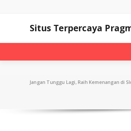
Skip
to
content
Situs Terpercaya Prag
Jangan Tunggu Lagi, Raih Kemenangan di Sl