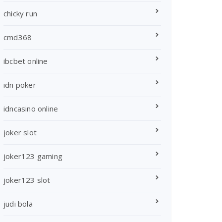
chicky run
cmd368
ibcbet online
idn poker
idncasino online
joker slot
joker123 gaming
joker123 slot
judi bola