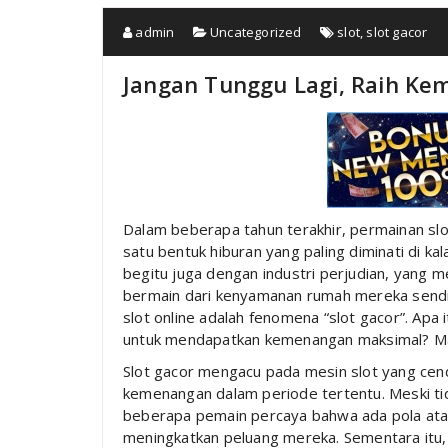
admin
Uncategorized
slot
,
slot gacor
Jangan Tunggu Lagi, Raih Kem
Dalam beberapa tahun terakhir, permainan slo
satu bentuk hiburan yang paling diminati di ka
begitu juga dengan industri perjudian, yang
bermain dari kenyamanan rumah mereka sendiri
slot online adalah fenomena “slot gacor”. Apa
untuk mendapatkan kemenangan maksimal? Mari
Slot gacor mengacu pada mesin slot yang ce
kemenangan dalam periode tertentu. Meski tid
beberapa pemain percaya bahwa ada pola atau
meningkatkan peluang mereka. Sementara itu, 