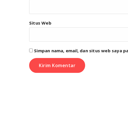
Situs Web
Simpan nama, email, dan situs web saya p