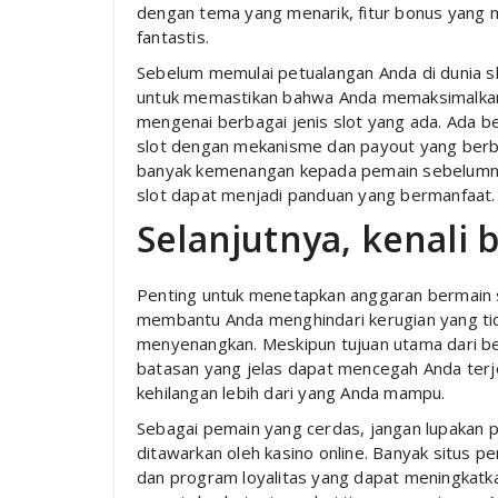
dengan tema yang menarik, fitur bonus yang m
fantastis.
Sebelum memulai petualangan Anda di dunia sl
untuk memastikan bahwa Anda memaksimalkan 
mengenai berbagai jenis slot yang ada. Ada 
slot dengan mekanisme dan payout yang berb
banyak kemenangan kepada pemain sebelumnya
slot dapat menjadi panduan yang bermanfaat.
Selanjutnya, kenali 
Penting untuk menetapkan anggaran bermain 
membantu Anda menghindari kerugian yang ti
menyenangkan. Meskipun tujuan utama dari 
batasan yang jelas dapat mencegah Anda terj
kehilangan lebih dari yang Anda mampu.
Sebagai pemain yang cerdas, jangan lupakan
ditawarkan oleh kasino online. Banyak situs 
dan program loyalitas yang dapat meningkat