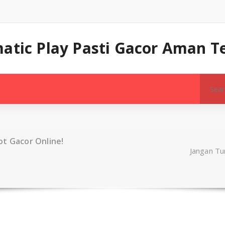
matic Play Pasti Gacor Aman T
Search
for:
ot Gacor Online!
Jangan Tu