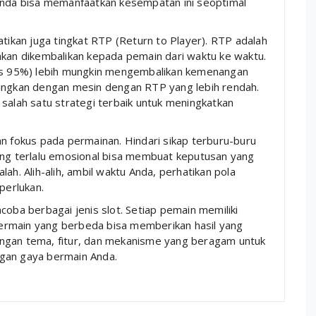
 Anda bisa memanfaatkan kesempatan ini seoptimal
atikan juga tingkat RTP (Return to Player). RTP adalah
akan dikembalikan kepada pemain dari waktu ke waktu.
tas 95%) lebih mungkin mengembalikan kemenangan
dingkan dengan mesin dengan RTP yang lebih rendah.
salah satu strategi terbaik untuk meningkatkan
an fokus pada permainan. Hindari sikap terburu-buru
ang terlalu emosional bisa membuat keputusan yang
ah. Alih-alih, ambil waktu Anda, perhatikan pola
perlukan.
coba berbagai jenis slot. Setiap pemain memiliki
ermain yang berbeda bisa memberikan hasil yang
ngan tema, fitur, dan mekanisme yang beragam untuk
gan gaya bermain Anda.