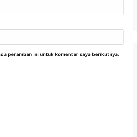
ada peramban ini untuk komentar saya berikutnya.