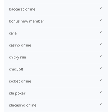
baccarat online
bonus new member
care
casino online
chicky run
cmd368
ibcbet online
idn poker
idncasino online