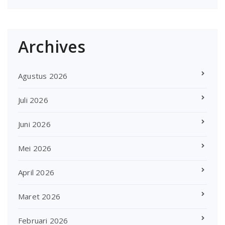
Archives
Agustus 2026
Juli 2026
Juni 2026
Mei 2026
April 2026
Maret 2026
Februari 2026