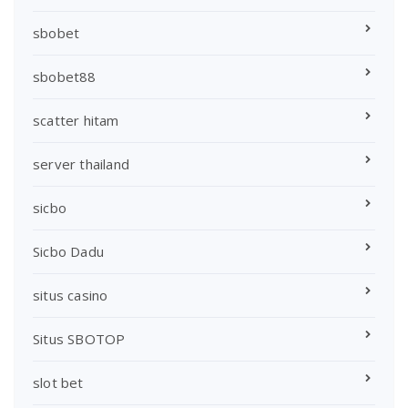
sbobet
sbobet88
scatter hitam
server thailand
sicbo
Sicbo Dadu
situs casino
Situs SBOTOP
slot bet