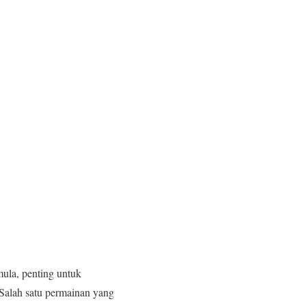
ula, penting untuk
Salah satu permainan yang