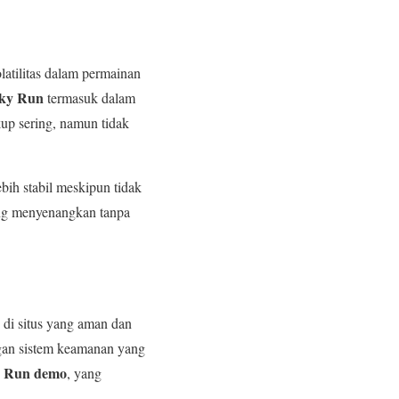
latilitas dalam permainan
ky Run
termasuk dalam
kup sering, namun tidak
ih stabil meskipun tidak
ang menyenangkan tanpa
di situs yang aman dan
gan sistem keamanan yang
y Run demo
, yang