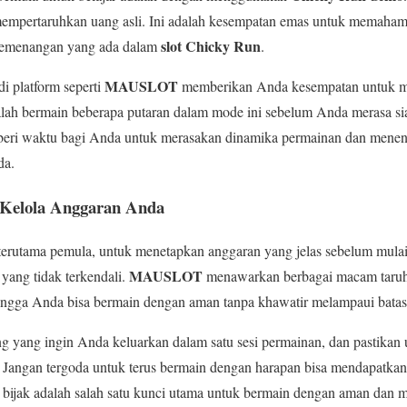
empertaruhkan uang asli. Ini adalah kesempatan emas untuk memaha
slot Chicky Run
la kemenangan yang ada dalam
.
MAUSLOT
 platform seperti
memberikan Anda kesempatan untuk men
alah bermain beberapa putaran dalam mode ini sebelum Anda merasa s
mberi waktu bagi Anda untuk merasakan dinamika permainan dan menen
da.
 Kelola Anggaran Anda
 terutama pemula, untuk menetapkan anggaran yang jelas sebelum mulai 
MAUSLOT
yang tidak terkendali.
menawarkan berbagai macam taruha
ngga Anda bisa bermain dengan aman tanpa khawatir melampaui batas 
 yang ingin Anda keluarkan dalam satu sesi permainan, dan pastikan u
 Jangan tergoda untuk terus bermain dengan harapan bisa mendapatkan
bijak adalah salah satu kunci utama untuk bermain dengan aman dan