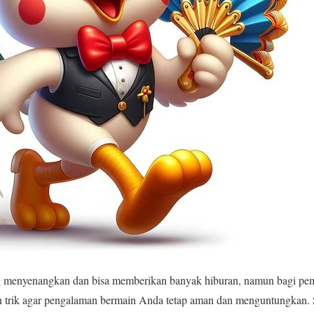
 menyenangkan dan bisa memberikan banyak hiburan, namun bagi pem
 trik agar pengalaman bermain Anda tetap aman dan menguntungkan. 