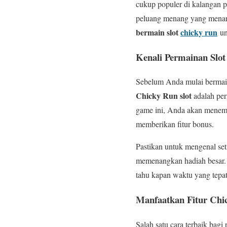
cukup populer di kalangan p
peluang menang yang mena
bermain slot
chicky run
un
Kenali Permainan Slo
Sebelum Anda mulai bermain
Chicky Run slot
adalah pe
game ini, Anda akan menemu
memberikan fitur bonus.
Pastikan untuk mengenal set
memenangkan hadiah besar. 
tahu kapan waktu yang tepat
Manfaatkan Fitur Ch
Salah satu cara terbaik bag