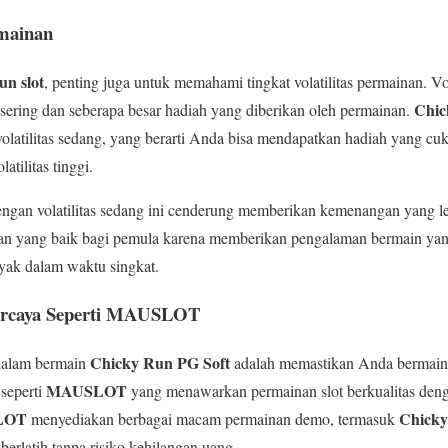
rmainan
n slot
, penting juga untuk memahami tingkat volatilitas permainan. Vo
Chic
sering dan seberapa besar hadiah yang diberikan oleh permainan.
olatilitas sedang, yang berarti Anda bisa mendapatkan hadiah yang cu
tilitas tinggi.
gan volatilitas sedang ini cenderung memberikan kemenangan yang leb
pilihan yang baik bagi pemula karena memberikan pengalaman bermain y
nyak dalam waktu singkat.
percaya Seperti MAUSLOT
Chicky Run PG Soft
 dalam bermain
adalah memastikan Anda bermain 
MAUSLOT
 seperti
yang menawarkan permainan slot berkualitas den
LOT
Chick
menyediakan berbagai macam permainan demo, termasuk
rlatih tanpa risiko kehilangan uang.