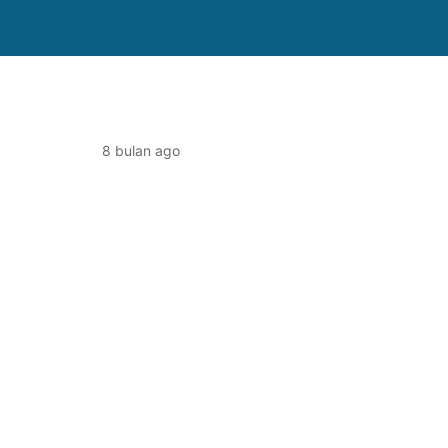
8 bulan ago