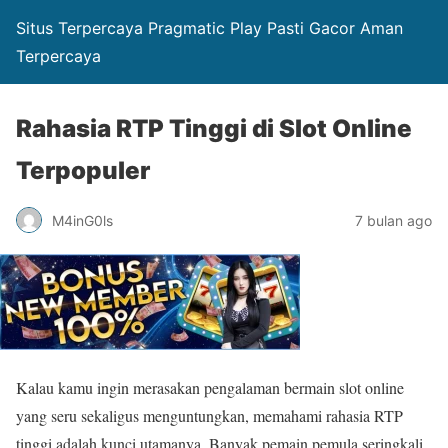
Situs Terpercaya Pragmatic Play Pasti Gacor Aman
Terpercaya
Rahasia RTP Tinggi di Slot Online
Terpopuler
M4inG0ls
7 bulan ago
Kalau kamu ingin merasakan pengalaman bermain slot online
yang seru sekaligus menguntungkan, memahami rahasia RTP
tinggi adalah kunci utamanya. Banyak pemain pemula seringkali